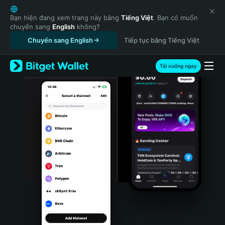
English
日本語
Bạn hiện đang xem trang này bằng
Tiếng Việt
. Bạn có muốn
chuyển sang
English
không?
Tiếng Việt
Chuyển sang English
Tiếp tục bằng Tiếng Việt
Русский
Español (Latinoamérica)
Türkçe
Tải xuống ngay
Italiano
Français
Deutsch
简体中文
繁體中文
Português (Portugal)
Bahasa Indonesia
ภาษาไทย
हिन्दी
বাংলা
Español
Português (Brasil)
Español (Argentina)