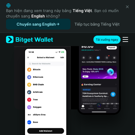
English
日本語
Bạn hiện đang xem trang này bằng
Tiếng Việt
. Bạn có muốn
chuyển sang
English
không?
Tiếng Việt
Chuyển sang English
Tiếp tục bằng Tiếng Việt
Русский
Español (Latinoamérica)
Türkçe
Tải xuống ngay
Italiano
Français
Deutsch
简体中文
繁體中文
Português (Portugal)
Bahasa Indonesia
ภาษาไทย
हिन्दी
বাংলা
Español
Português (Brasil)
Español (Argentina)