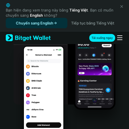
English
日本語
Bạn hiện đang xem trang này bằng
Tiếng Việt
. Bạn có muốn
chuyển sang
English
không?
Tiếng Việt
Chuyển sang English
Tiếp tục bằng Tiếng Việt
Русский
Español (Latinoamérica)
Türkçe
Tải xuống ngay
Italiano
Français
Deutsch
简体中文
繁體中文
Português (Portugal)
Bahasa Indonesia
ภาษาไทย
हिन्दी
বাংলা
Español
Português (Brasil)
Español (Argentina)