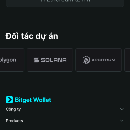
Đối tác dự án
Công ty
Về Bitget Wallet
Products