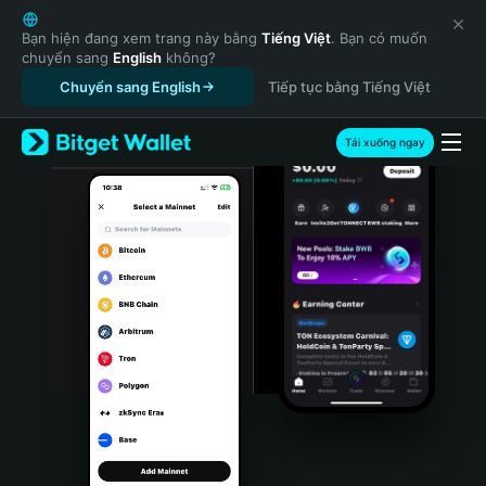
English
日本語
Bạn hiện đang xem trang này bằng
Tiếng Việt
. Bạn có muốn
chuyển sang
English
không?
Tiếng Việt
Chuyển sang English
Tiếp tục bằng Tiếng Việt
Русский
Español (Latinoamérica)
Türkçe
Tải xuống ngay
Italiano
Français
Deutsch
简体中文
繁體中文
Português (Portugal)
Bahasa Indonesia
ภาษาไทย
हिन्दी
বাংলা
Español
Português (Brasil)
Español (Argentina)