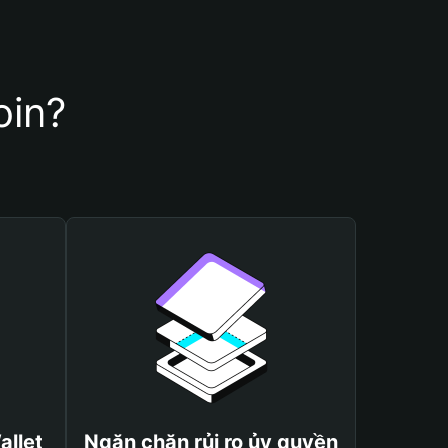
oin?
allet
Ngăn chặn rủi ro ủy quyền