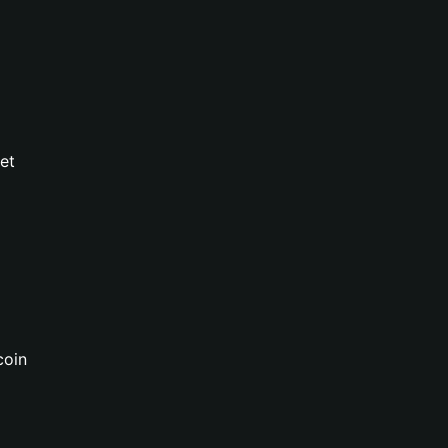
et
coin