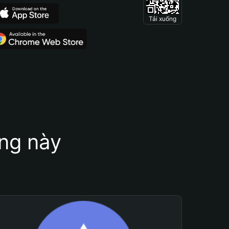
Tải xuống
ung này