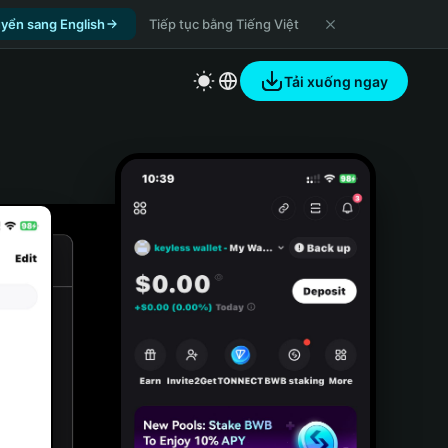
yển sang English
Tiếp tục bằng Tiếng Việt
Tải xuống ngay