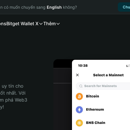
ạn có muốn chuyển sang
English
không?
Chu
ons
Bitget Wallet X
Thêm
uy tín cho 
t nhất. Với 
ám phá Web3 
y!