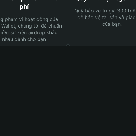
phí
Quỹ bảo vệ trị giá 300 tri
để bảo vệ tài sản và giao
ng phạm vi hoạt động của
của bạn.
 Wallet, chúng tôi đã chuẩn
hiều sự kiện airdrop khác
nhau dành cho bạn