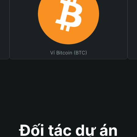
Ví Bitcoin (BTC)
Đối tác dự án