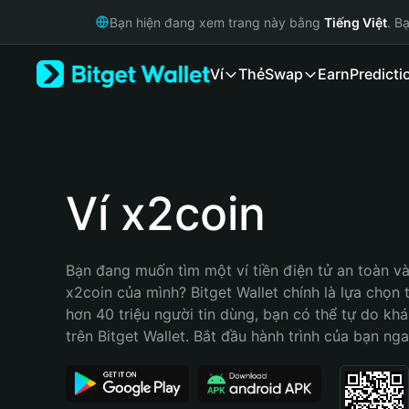
English
Bạn hiện đang xem trang này bằng
Tiếng Việt
. B
日本語
Tiếng Việt
Ví
Thẻ
Swap
Earn
Predicti
Русский
Español (Latinoamérica)
Türkçe
Italiano
Français
Deutsch
Ví x2coin
简体中文
繁體中文
Português (Portugal)
Bạn đang muốn tìm một ví tiền điện tử an toàn và 
Bahasa Indonesia
x2coin của mình? Bitget Wallet chính là lựa chọn tố
ภาษาไทย
hơn 40 triệu người tin dùng, bạn có thể tự do kh
हिन्दी
trên Bitget Wallet. Bắt đầu hành trình của bạn nga
বাংলা
Español
Português (Brasil)
Español (Argentina)