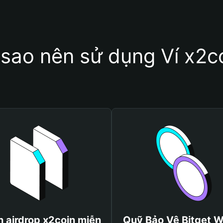
 sao nên sử dụng Ví x2c
 airdrop x2coin miễn
Quỹ Bảo Vệ Bitget W