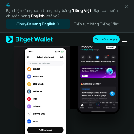
English
日本語
Bạn hiện đang xem trang này bằng
Tiếng Việt
. Bạn có muốn
chuyển sang
English
không?
Tiếng Việt
Chuyển sang English
Tiếp tục bằng Tiếng Việt
Русский
Español (Latinoamérica)
Türkçe
Tải xuống ngay
Italiano
Français
Deutsch
简体中文
繁體中文
Português (Portugal)
Bahasa Indonesia
ภาษาไทย
हिन्दी
বাংলা
Español
Português (Brasil)
Español (Argentina)