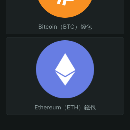
Bitcoin（BTC）錢包
Ethereum（ETH）錢包