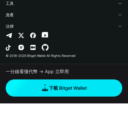
加密資訊
Payfi Crypto
連接錢包
風險保障基金
工具
幫助中心
Crypto Swap API
Bitget Wallet Pay
安全防護技術
快捷買幣
資產
‌聯繫我們
Altcoin Season Index
合作上架
授權檢測
Arbitrum
法律
品牌資源
Prediction Markets
合約檢測
Avalanche
隱私協議
工作機會
DApp
批次轉帳
Bitcoin
用戶使用協議
© 2018-2026 Bitget Wallet All Rights Reserved
官方渠道驗證
Trade
BNB Chain
Risk Disclosure
一分鐘看懂代幣 → App 立即用
RWA
Polygon
如何購買加密貨幣
下載 Bitget Wallet