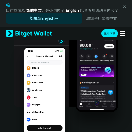
English
日本語
目前頁面為
繁體中文
。是否切換至
English
以查看對應語言內容？
Tiếng Việt
切換至English
繼續使用繁體中文
Русский
Español (Latinoamérica)
立即下載
Türkçe
Italiano
Français
Deutsch
简体中文
繁體中文
Português (Portugal)
Bahasa Indonesia
ภาษาไทย
हिन्दी
বাংলা
Español
Português (Brasil)
Español (Argentina)