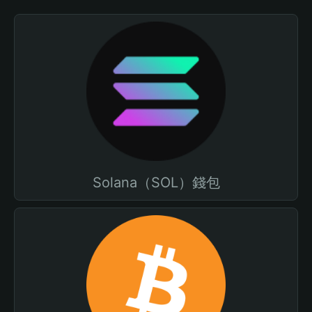
Solana（SOL）錢包