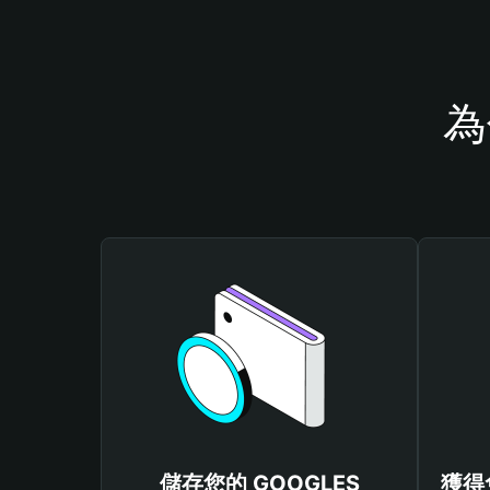
為
儲存您的 GOOGLES
獲得