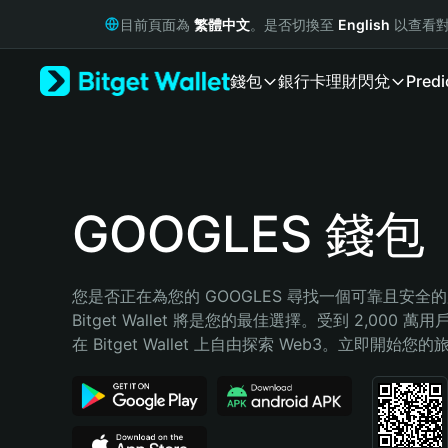
English
目前頁面為
繁體中文
。是否切換至
English
以查看對
日本語
Tiếng Việt
錢包
銀行卡
理財
閃兌
Predi
Русский
Español (Latinoamérica)
Türkçe
Italiano
Français
Deutsch
GOOGLES 錢包
简体中文
繁體中文
Português (Portugal)
您是否正在為您的 GOOGLES 尋找一個可靠且安全
Bahasa Indonesia
Bitget Wallet 將是您的最佳選擇。受到 2,000 
ภาษาไทย
在 Bitget Wallet 上自由探索 Web3。立即開始您
हिन्दी
বাংলা
Español
Português (Brasil)
Español (Argentina)