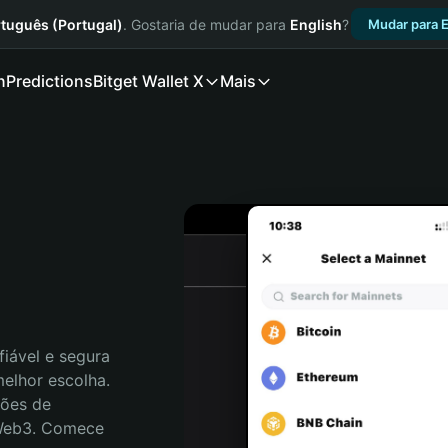
tuguês (Portugal)
. Gostaria de mudar para
English
?
Mudar para E
n
Predictions
Bitget Wallet X
Mais
iável e segura 
elhor escolha. 
ões de 
 Web3. Comece 