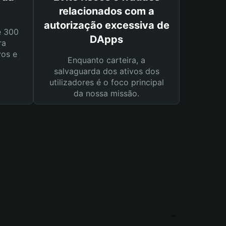
relacionados com a
autorização excessiva de
e 300
DApps
ra
vos e
Enquanto carteira, a
salvaguarda dos ativos dos
utilizadores é o foco principal
da nossa missão.