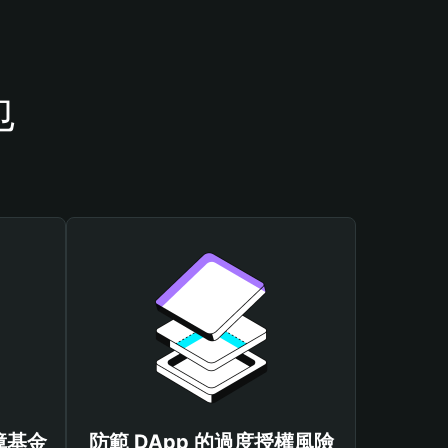
包
保障基金
防範 DApp 的過度授權風險