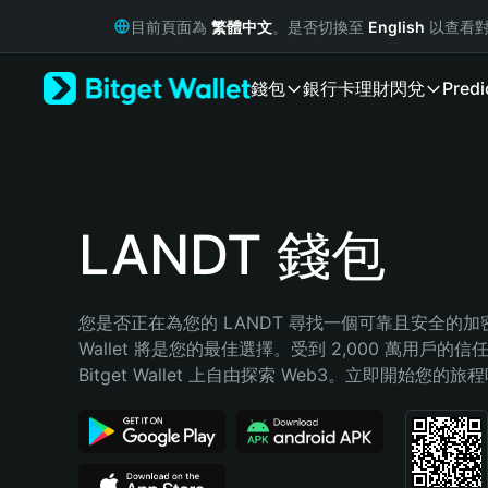
English
目前頁面為
繁體中文
。是否切換至
English
以查看對
日本語
Tiếng Việt
錢包
銀行卡
理財
閃兌
Predi
Русский
Español (Latinoamérica)
Türkçe
Italiano
Français
Deutsch
LANDT 錢包
简体中文
繁體中文
Português (Portugal)
您是否正在為您的 LANDT 尋找一個可靠且安全的加密錢包
Bahasa Indonesia
Wallet 將是您的最佳選擇。受到 2,000 萬用戶的信
ภาษาไทย
Bitget Wallet 上自由探索 Web3。立即開始您的旅
हिन्दी
বাংলা
Español
Português (Brasil)
Español (Argentina)