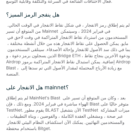
فعال الاختناقات الشائعة في السرعة والتكلفة وقابلية التوسع.
هل ينفجر الرمز المميز؟
لم يتم إطلاق رمز الانفجار ، في شكل نقاط الانفجار في الوقت الحالي. 
من المتوقع أن تسير Mainnet في فبراير 2024 ، وسيتمكن 
المستخدمون من استرداد نقاط الانفجار المتراكمة في وقت لاحق في 
مايو. يمكن الحصول على نقاط الانفجار هذه من خلال أنشطة مختلفة ، 
بما في ذلك سد الأصول للانفجار وإحالة الأصدقاء. سيتلقى المستخدمون 
الذين يسجلون برمز دعوة ، و Bridge ETH ، ودعوة الآخرين بنجاح نقاط 
Airdrop إضافية. يمكن استبدال نقاط الانفجار المتراكمة برموز Airdrop 
Blast ، مع زيادة الأرباح المحتملة لمقدار الأصول التي تم سدها إلى 
المنصة.
هل الانفجار على mainnet؟
لم يتم إطلاق MainNet's Blast بعد ، وكان من المتوقع أن تسير على 
الهواء مباشرة في فبراير 2024. ومع ذلك ، فإن Blast متوفر حاليًا على 
TestNet. يقوم مطور BLAST الآن بتشغيل TestNet ميزات المشاركة 
عبر صحة ، ومشغلي العقدة الكاملة ، والفوضين ، وبناة التطبيقات ، 
والمستخدمين النهائيين. يمكنك الآن استكشاف النظام البيئي للانفجار 
باستخدام محفظة Bitget.