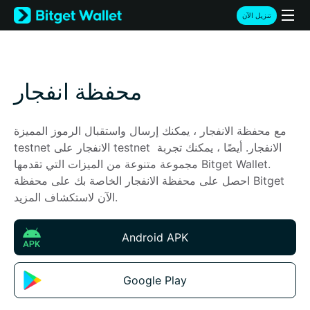
English
تنزيل الآن
日本語
Tiếng Việt
Русский
Español (Latinoamérica)
محفظة انفجار
Türkçe
Italiano
Français
مع محفظة الانفجار ، يمكنك إرسال واستقبال الرموز المميزة 
Deutsch
testnet الانفجار على testnet الانفجار. أيضًا ، يمكنك تجربة 
简体中文
مجموعة متنوعة من الميزات التي تقدمها Bitget Wallet. 
繁體中文
احصل على محفظة الانفجار الخاصة بك على محفظة Bitget 
Português (Portugal)
الآن لاستكشاف المزيد.
Bahasa Indonesia
ภาษาไทย
Android APK
हिन्दी
বাংলা
Español
Google Play
Português (Brasil)
Español (Argentina)