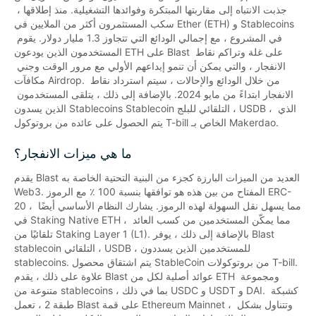
جذبت الانتباه إلى مقاربتها المبتكرة وفوائدها التشغيلية. منذ إطلاقها ، 
سكب المستثمرون أكثر من الملايين في Ether (ETH) و Stablecoins 
في المشروع ، مع إجمالي الودائع التي تتجاوز 1.3 مليار دولار. يقوم 
المستخدمون الذين يودعون ETH على Blast على غلة وتراكم نقاط 
الانفجار ، والتي يمكن أن تنمو إيداعهم الأولي مع مرور الوقت وجني 
مكافآت Airdrop. من خلال الودائع والإحالات ، سيتم استرداد نقاط 
الانفجار ابتداءً من مايو 2024. بالإضافة إلى ذلك ، يتلقى المستخدمون 
الذين يسدون Stablecoins Stablecoin التلقائي للبلج ، USDB ، الذي 
يتم الحصول على عائده من بروتوكول T-bill الخاص بـ Makerdao.
ما هي ميزات الانفجار؟
يقدم Blast العديد من الميزات البارزة كجزء من البنية التحتية الخاصة به 
Web3. المفتاح من بين هذه هو توافقها بنسبة 100 ٪ مع الرموز ERC-
20 ، مما يسهل نقل السهولة لهذه الرموز. يشارك النظام الأساسي أيضًا 
في Staking Native ETH ، مما يمكّن المستخدمين من كسب العائد 
تلقائيًا من Staking Layer 1 (L1). بالإضافة إلى ذلك ، يوفر Blast 
stablecoin التلقائي ، USDB ، للمستخدمين الذين يسددون 
stablecoins. يتم اشتقاق محصول StableCoin من بروتوكولات T-bill. 
علاوة على ذلك ، يقدم Blast عوائد أصلية لكل من ETH ومجموعة 
متنوعة من stablecoins ، بما في ذلك USDC و USDT و DAI. كشبكة 
طبقة 2 ، تعمل Blast على قمة Ethereum Mainnet ، وتتناول بشكل 