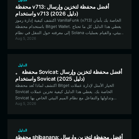
الدليل
محفظة v713: أفضل محفظة لتخزين وإرسال
واستخدام v713 (دليل 2026)
اكتشف كيفية إدارة رموز VanillaFunk (v713) الخاصة بك بأمان
باستخدام محفظة Bitget Wallet. يغطي هذا الدليل كل ما تحتاج
إلى معرفته حول التنقل في نظام Solana البيئي، والقيام بعمليات
Aug 5, 2026
الرهن (staking)، والمشاركة في فعاليات مجتمع V713 باستخدام
أفضل محفظة لامركزية في فئتها.
الدليل
。 محفظة Sovicat: أفضل محفظة لتخزين وإرسال
واستخدام Sovicat (دليل 2025)
اكتشف لماذا تُعد محفظة Bitget الخيار الأمثل لإدارة عملات
Sovicat الخاصة بك. يغطي هذا الدليل كيفية تخزين عملات
Sovicat وتداولها والتفاعل مع نظام الميم البيئي الخاص بها
Aug 5, 2026
والمبني على شبكة Solana بشكل آمن باستخدام محفظة لا
مركزية ذات مستوى احترافي.
الدليل
محفظة shibanana: أفضل محفظة لتخزين وإرسال