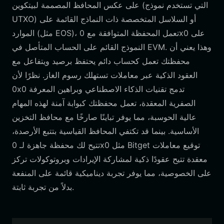
على عكس المحافظ المصممة لبيتكوين (التي تستخدم نموذج
UTXO) أو السلاسل المتخصصة ذات النماذج القائمة على
الموارد (مثل EOS)، تعمل المحفظة المتوافقة مع 0x0 على
النموذج القائم على الحساب المتأصل في EVM. وهذا يعني أن
محفظتك تعمل كحساب دائم يحتفظ برصيد ويتفاعل مع
العقود الذكية عبر معاملات تستهلك رسوم الغاز. نظرًا لأن
0x0 تدمج تقنيات الذكاء الاصطناعي وبراهين المعرفة
الصفرية المعقدة، تعمل محفظتك كبوابة آمنة لهذه المهام
عالية الحوسبة، مما يوفر تباينًا صارخًا مع محافظ التخزين
الأساسية. بينما قد تكتفي المحافظ القياسية بتتبع الأرصدة،
تتيح لك محفظة جاهزة لـ 0x0 مثل Bitget توقيع معاملات
معقدة تتيح عقودًا ذكية لمشاركة الإيرادات وبروتوكولات تركز
على الخصوصية، مما يوفر تجربة ديناميكية قائمة على المنفعة
بدلاً من تجربة ثابتة.