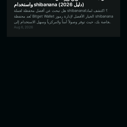
واستخدام shibanana (دليل 2026)
هل تبحث عن أفضل محفظة لعملة shibanana؟ اكتشف لماذا
تُعد محفظة Bitget Wallet الخيار الأفضل لإدارة رموز shibanana
الخاصة بك، حيث توفر وصولاً آمناً ولامركزياً وسهل الاستخدام إلى
Aug 6, 2026
نظام EVM البيئي.