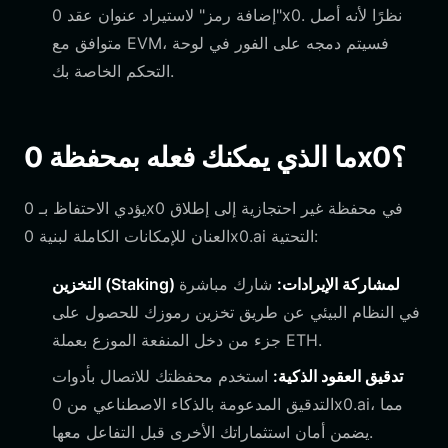
"إضافة رمز" لاستيراد عنوان عقد 0x0. نظرًا لأنه أصل
متوافق مع EVM، فسيتم دمجه على الفور في لوحة
التحكم الخاصة بك.
ما الذي يمكنك فعله بمحفظة 0x0؟
يؤدي الاحتفاظ بـ 0x0 في محفظة غير احتجازية إلى إطلاق
العنان للإمكانات الكاملة لبنية 0x0.ai التحتية:
التخزين (Staking) لمشاركة الإيرادات:
شارك مباشرة
في النظام البيئي عن طريق تخزين رموزك للحصول على
جزء من دخل المنفعة الموزع بعملة ETH.
تدقيق العقود الذكية:
استخدم محفظتك للاتصال بأدوات
التدقيق المدعومة بالذكاء الاصطناعي من 0x0.ai، مما
يضمن أمان استثماراتك الأخرى قبل التفاعل معها.