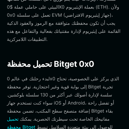
البيئي على حاملي عملة $0X0 بعملة الإيثيريوم (ETH). ولأن
0x0 تعمل على سلسلة EVM (جهاز إيثيريوم الافتراضي)،
يجب أن تكون محفظتك متوافقة مع الرموز والعقود الذكية
القائمة على إيثيريوم لإدارة مقتنياتك بفعالية والتفاعل مع هذه
التطبيقات اللامركزية.
تحميل محفظة Bitget 0x0
لبدء رحلتك في عالم 0x0 الذي يركز على الخصوصية، تحتاج
إلى بوابة قوية وغير احتجازية. توفر محفظة Bitget تجربة
سلسة لإدارة أصولك عبر أكثر من 130 سلسلة بلوكشين.
سواء كنت تستخدم جهاز iOS أو Android، أو تفضل راحة
إضافة متصفح سطح المكتب، تضمن محفظة Bitget بقاء
مفاتيحك الخاصة تحت سيطرتك الحصرية. يمكنك
تحميل
للوصول إلى بيئة متعددة السلاسل تبسط
محفظة Bitget