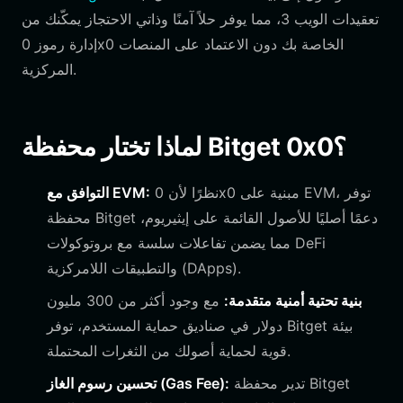
تعقيدات الويب 3، مما يوفر حلاً آمنًا وذاتي الاحتجاز يمكّنك من
إدارة رموز 0x0 الخاصة بك دون الاعتماد على المنصات
المركزية.
لماذا تختار محفظة Bitget 0x0؟
نظرًا لأن 0x0 مبنية على EVM، توفر
التوافق مع EVM:
محفظة Bitget دعمًا أصليًا للأصول القائمة على إيثيريوم،
مما يضمن تفاعلات سلسة مع بروتوكولات DeFi
والتطبيقات اللامركزية (DApps).
بنية تحتية أمنية متقدمة:
مع وجود أكثر من 300 مليون
دولار في صناديق حماية المستخدم، توفر Bitget بيئة
قوية لحماية أصولك من الثغرات المحتملة.
تدير محفظة Bitget
تحسين رسوم الغاز (Gas Fee):