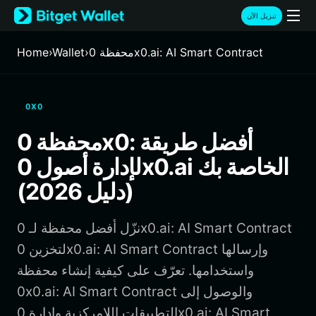
English
تنزيل الآن
日本語
Tiếng Việt
محفظة 0x0.ai: AI Smart Contract
›
Wallet
›
Home
Русский
Español (Latinoamérica)
Türkçe
0X0
Italiano
Français
محفظة 0x0: أفضل طريقة
Deutsch
لإدارة أصول 0x0.ai الخاصة بك
简体中文
繁體中文
(دليل 2026)
Português (Portugal)
Bahasa Indonesia
نزّل أفضل محفظة لـ 0x0.ai: AI Smart Contract
ภาษาไทย
हिन्दी
لتخزين 0x0.ai: AI Smart Contract وإرسالها
বাংলা
واستخدامها. تعرّف على كيفية إنشاء محفظة
Español
0x0.ai: AI Smart Contract والوصول إلى
Português (Brasil)
التطبيقات اللامركزية وإدارة 0x0.ai: AI Smart
Español (Argentina)