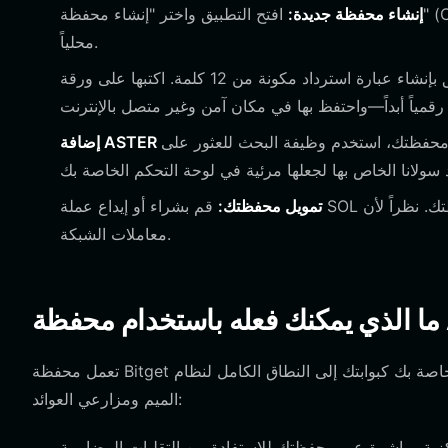
إنشاء محفظة جديدة:
افتح التطبيق واختر "إنشاء محفظة" (Create a Wallet). سيُطلب منك تعيين كلمة مرور قوية لحماية التطبيق
محلياً.
هذه هي الخطوة الأكثر أهمية. سيقوم التطبيق بإنشاء عبارة استرداد مكونة من 12 كلمة. اكتبها على ورقة
ستخدم وظيفة البحث للعثور على "Aster" أو أضفها كرمز مخصص باستخدام
تمويل محفظتك:
قم بشراء أو إيداع عملة SOL في عنوان محفظتك. نظراً لأن ASTER هي رمز SPL، ستحتاج إلى SOL لدفع رسوم
معاملات الشبكة.
تعمل محفظة Bitget الخاصة بك كبوابتك إلى النطاق الكامل لنظام Aster البيئي. وهي مصممة لتلبية الاحتياجات المحددة لمتداولي عملات
الميم ومزارعي العوائد: