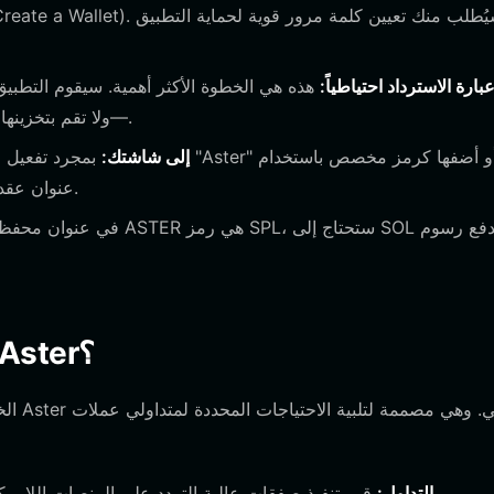
ارة الاسترداد احتياطياً:
—ولا تقم بتخزينها رقمياً أبداً—واحتفظ بها في مكان آمن وغير متصل بالإنترنت.
إضافة ASTER إلى شاشتك:
بمجرد تفعيل محفظتك، ا
عنوان عقد سولانا الخاص بها لجعلها مرئية في لوحة التحكم الخاصة بك.
ما الذي يمكنك فعله باستخدام محفظة Aster؟
قم بتنفيذ صفقات عالية التردد على المنصات اللامركزية مباشرة عبر محفظتك للاستفادة من التقلبات المضاربية.
التداول: