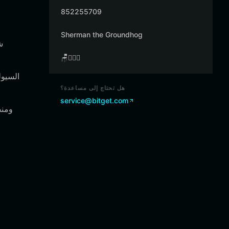
852255709
Sherman the Groundhog
🪑👳🏾‍♂️
هل تحتاج إلى مساعدة؟
service@bitget.com