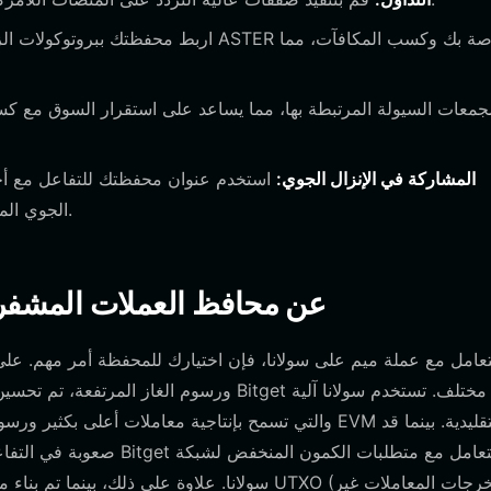
المشاركة في الإنزال الجوي:
استخدم عنوان محفظتك للتفاعل مع أح
لعمليات إنزال ASTER الجوي المحتملة بناءً على نشاطك على الشبكة.
كيف تختلف محافظ Aster عن محافظ العملات 
تعامل مع عملة ميم على سولانا، فإن اختيارك للمحفظة أمر مهم. على
سولانا. علاوة على ذلك، بينما تم بناء محافظ الب