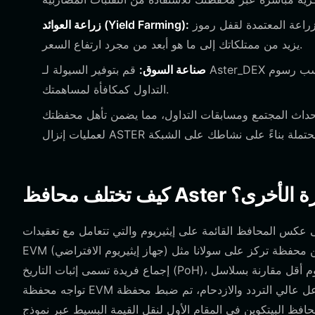
اربط محفظتك ببروتوكولات الزراعة المعتمدة لقفل رموز ASTER الخاصة بك وكسب المكافآت، مما
زراعة العوائد (Yield Farming):
يزيد من ممتلكاتك إلى ما هو أبعد من مجرد ارتفاع السعر.
صناعة السوق:
قم بتوفير السيولة لـ Aster_DEX أو مجمعات السيولة المرتبطة بها، مما يساعد على استقرار السوق مع كسب رسوم
التداول كمكافأة لمساهمتك.
داث المجتمع ومسابقات التداول، مما يضمن تأهل محفظتك
المشفرة الأخرى؟
 عكس المحافظ القائمة على إيثيريوم والتي تتعامل مع تعقيدات
EVM (جهاز إيثيريوم الافتراضي) ورسوم الغاز المرتفعة، تم تحسين محفظة تركز على سولانا مثل Bitget لهيكل مختلف. تستخدم سولانا آلية
إجماع فريدة تسمى إثبات التاريخ (PoH)، والتي تسمح بإنتاجية معاملات أعلى بكثير ورسوم أقل مقارنة بسلاسل EVM التقليدية. بينما قد
تواجه محفظة EVM صعوبة في التفاعل عالي التردد والازدحام، تم ضبط محفظة Bitget للتعامل مع متطلبات الكمون المنخفض لشبكة
يتكوين في المقام الأول لنقل القيمة البسيط عبر نموذج UTXO (مخرجات المعاملات غير