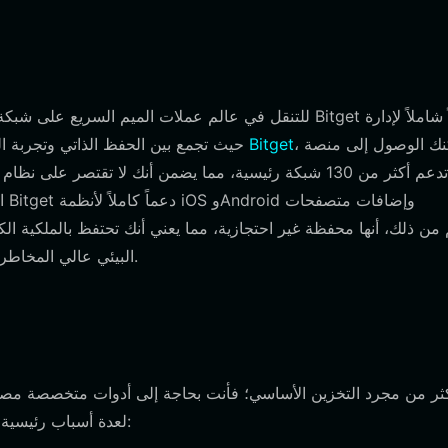
للتنقل في عالم عملات الميم السريع على شبكة سولانا، تحت
، يمكنك الوصول إلى منصة
تنزيل محفظة Bitget
عملة ASTER، حيث تجمع بين الحفظ الذاتي وت
تدعم أكثر من 130 شبكة رئيسية، مما يضمن أنك لا تقتصر 
ال
يمنحك تحكماً حقيقياً في أصولك أثناء مشاركتك في نظام Aster البيئي عالي المخاطر.
الأداء مثل سولانا. تبرز محفظة Bitget كأفضل محفظة لـ Aster لعدة أسباب رئيسية: