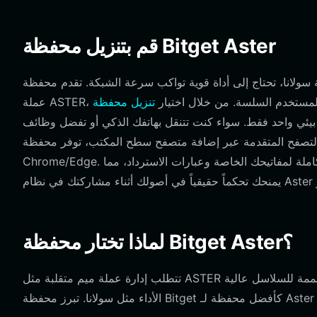
قم بتنزيل محفظة Bitget Aster
اج إلى أداة قوية تواكب سرعة الشبكة. تقدم محفظة Bitget حلاً شاملاً لإدارة
جربة المستخدم السلسة. من خلال اختيار
على نظام بيئي واحد فقط. سواء كنت تتنقل بهاتفك الذكي أو تفضل وظائف
تصفح المتقدمة عبر إضافة متصفح سطح المكتب، توفر محفظة Bitget دعماً كاملاً لأنظمة iOS وAndroid وإضافات متصفحات
Chrome/Edge. والأهم من ذلك، أنها محفظة غير احتجازية، مما يعني أنك تحتفظ بالملكية الكاملة لمفاتيحك الخاصة وعبارات الاسترداد، مما
لماذا تختار محفظة Bitget Aster؟
تتطلب إدارة عملة ميم متقلبة مثل ASTER أكثر من مجرد التخزين الأساسي؛ فأنت بحاجة إلى أدوات متخصصة مصممة للسلاسل عالية