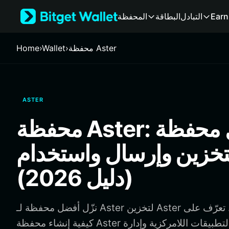
English
Earn
التبادل
البطاقة
المحفظة
日本語
Tiếng Việt
Русский
محفظة Aster
›
Wallet
›
Home
Español (Latinoamérica)
Türkçe
Italiano
Français
ASTER
Deutsch
简体中文
محفظة Aster: أفضل محفظة
繁體中文
Português (Portugal)
تخزين وإرسال واستخدام Aster
Bahasa Indonesia
ภาษาไทย
(دليل 2026)
हिन्दी
বাংলা
Español
نزّل أفضل محفظة لـ Aster لتخزين Aster وإرسالها واستخدامها. تعرّف على
Português (Brasil)
كيفية إنشاء محفظة Aster والوصول إلى التطبيقات اللامركزية وإدارة Aster
Español (Argentina)