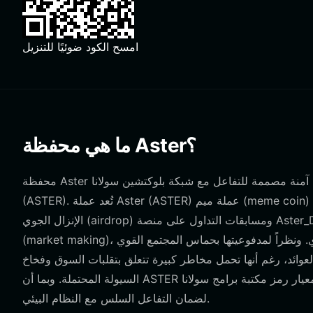
امسح الكود ضوئيًا للتنزيل
ما هي محفظة Aster؟
محفظة Aster هي واجهة رقمية آمنة مصممة للتفاعل مع شبكة بلوكتشين سولانا (Solana)، وهي مصممة خصيصاً لحفظ وإدارة رمز Aster
(ASTER). تُعد عملة Aster (ASTER) عملة ميم (meme coin) يقودها المجتمع وتعتمد أصلاً على نظام سولانا البيئي، وتتمحور حول عمليات
الإنزال الجوي (airdrop) ومسابقات التداول على منصة Aster_DEX. تدور آليات اللعب الأساسية حول الزراعة (farming)، وتوفير السيولة
(market making)، والتفاعل عالي التردد للمنافسة على مكافآت الإنزال الجوي. ونظراً لمدفوعيتها بحماس المجتمع القوي (FOMO)
العوائد، رغم أنها تحمل مخاطر كبيرة تتعلق بتقلبات السوق وفخاخ
السيولة المحتملة. وبما أن ASTER تعمل على شبكة سولانا، يجب أن تكون محفظتك متوافقة مع معيار رمز مكتبة برامج سولانا (SPL)
لضمان التفاعل السلس مع النظام البيئي.