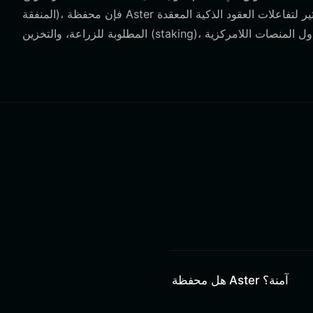
المنفقة)، فإن محفظة Aster الخاصة بك مبنية على نموذج يعتمد على الحساب، وهو أكثر كفاءة بكثير لتفاعلات العقود الذكية المعقدة
هل محفظة Aster آمنة؟