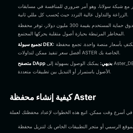
 مع شبكة سولانا، وهو أمر ضروري للمنافسة في مسابقات
الزراعة والتداول عالية التردد حيث يُحسب كل مللي ثانية.
مع صندوق حماية المستخدم بقيمة 300 مليون دولار، توفر محفظة Bitget شبكة أمان قوية، مما يقلل من
المخاطر المرتبطة بحيازة أصول متقلبة يحركها المجتمع.
لا تكتفِ بأسعار منصة واحدة. تجمع محفظة Bitget السيولة من مئات المنصات اللامركزية، مما يضمن حصولك على
تجميع سيولة DEX:
أفضل سعر تنفيذ ممكن لتداولات ASTER الخاصة بك.
متصفح DApp بديهي:
يمكنك الوصول بسهولة إلى Aster_DEX ومنصات الزراعة الأخرى مباشرة داخل المحفظة دون الحاجة إلى ربط
الأصول باستمرار أو التبديل بين تطبيقات متعددة.
كيفية إنشاء محفظة Aster