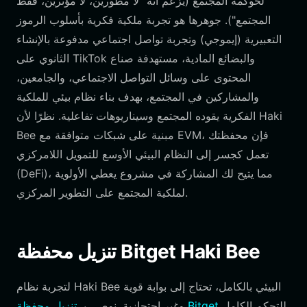
لحوكمة المجتمع (يُزعم أنه "لا مطورين، لا مؤثرين، فقط
المجتمع"). جوهرها هو تجربة ملكية فكرية بأسلوب الرموز
التعبيرية (إيموجي) وتجربة تواصل اجتماعي مدفوعة بالإنشاء
الثانوي على TikTok والبضائع المادية، مستهدفة صناع
المحتوى على وسائل التواصل الاجتماعي، والجامعين،
والمشاركين في المجتمع، بهدف بناء نظام بيئي للملكية
الفكرية يقوده المجتمع وسيناريوهات تفاعلية. نظرًا لأن Haki
Bee مبنية على شبكات متوافقة مع EVM، فإن محفظتك
تعمل كجسر إلى النظام البيئي الأوسع للتمويل اللامركزي
(DeFi)، مما يتيح لك المشاركة في مشروع يعطي الأولوية
لملكية المجتمع على التطوير المركزي.
تنزيل محفظة Bitget Haki Bee
لتجربة نظام Haki Bee البيئي بالكامل، تحتاج إلى بوابة قوية
للتحكم الكامل
تنزيل محفظة Bitget
وغير احتجازية. نوصي بـ