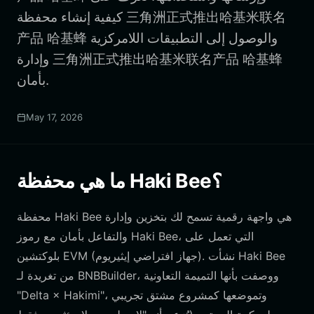
كيفية إنشاء محفظة 三角洲正式推出哈基米联名
产品 哈基蜂 والوصول إلى التطبيقات اللامركزية
وإدارة 三角洲正式推出哈基米联名产品 哈基蜂
بأمان.
May 17, 2026
ما هي محفظة Haki Bee؟
محفظة Haki Bee هي واجهة رقمية تسمح لك بتخزين وإدارة
والتفاعل بأمان مع رموز Haki Bee، التي تعمل على
بلوكتشين EVM (جهاز افتراضي إيثيريوم). نشأت Haki Bee
من تغريدة لـ BNBBuilder، ووصفت بأنها التميمة التعاونية
"Delta × Hakimi"، وتموضعها كمشروع مشتق تجريبي