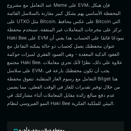
عند التعامل مع مشروع Meme على EVM، فإن هيكل
المحفظة الأساسي يهم بشكل كبير مقارنة بالسلاسل القائمة
على UTXO مثل Bitcoin. على عكس محافظ Bitcoin التي
تركز على مخرجات المعاملات غير المنفقة، تستخدم محفظة
Haki Bee على EVM نموذجًا قائمًا على الحساب. هذا يعني أن
عنوان محفظتك يعمل كحساب ذو حالة يمكنه التفاعل مع
العقود الذكية المعقدة - وهي العمود الفقري لميزات حوكمة
مجتمع Haki Bee. علاوة على ذلك، نظرًا لأنك تجري معاملات
على سلاسل EVM، يجب أن تكون محفظتك بارعة في
التعامل مع رسوم الغاز المتقلبة. تتفوق محفظة Bitget هنا
من خلال توفير تقديرات للغاز في الوقت الفعلي، مما يضمن
عدم دفع مبالغ زائدة مقابل المعاملات أثناء مشاركتك في
النمو الفيروسي لنظام Haki Bee البيئي للملكية الفكرية.
محفظة عملات مشفرة أخرى