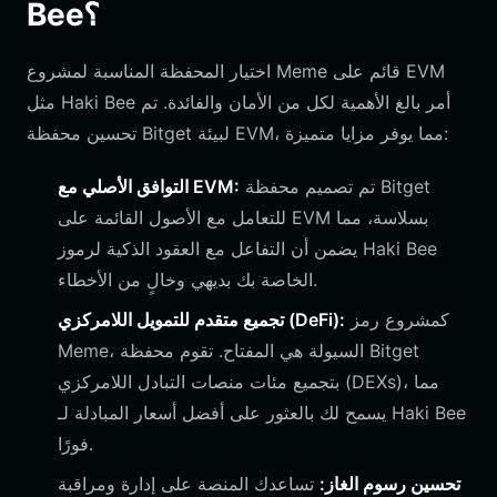
Bee؟
اختيار المحفظة المناسبة لمشروع Meme قائم على EVM
مثل Haki Bee أمر بالغ الأهمية لكل من الأمان والفائدة. تم
تحسين محفظة Bitget لبيئة EVM، مما يوفر مزايا متميزة:
تم تصميم محفظة Bitget
التوافق الأصلي مع EVM:
للتعامل مع الأصول القائمة على EVM بسلاسة، مما
يضمن أن التفاعل مع العقود الذكية لرموز Haki Bee
الخاصة بك بديهي وخالٍ من الأخطاء.
كمشروع رمز
تجميع متقدم للتمويل اللامركزي (DeFi):
Meme، السيولة هي المفتاح. تقوم محفظة Bitget
بتجميع مئات منصات التبادل اللامركزي (DEXs)، مما
يسمح لك بالعثور على أفضل أسعار المبادلة لـ Haki Bee
فورًا.
تحسين رسوم الغاز:
تساعدك المنصة على إدارة ومراقبة