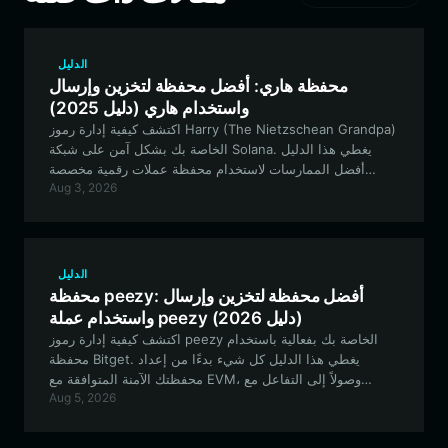
الدليل
محفظة هاري: أفضل محفظة لتخزين وإرسال
واستخدام هاري (دليل 2025)
اكتشف كيفية إدارة رموز Harry (The Nietzschean Grandpa)
الخاصة بك بشكل آمن على شبكة Solana. يغطي هذا الدليل
أفضل الممارسات لاستخدام محفظة عملات رقمية مخصصة
Aug 3, 2026
للتفاعل مع هذا المشروع الميم الفريد الذي يقوده المجتمع.
الدليل
محفظة peezy: أفضل محفظة لتخزين وإرسال
واستخدام عملة peezy (دليل 2026)
اكتشف كيفية إدارة رموز peezy الخاصة بك بفعالية باستخدام
محفظة Bitget. يغطي هذا الدليل كل شيء بدءًا من إعداد
محفظتك الآمنة المتوافقة مع EVM، وصولاً إلى التفاعل مع
Aug 5, 2026
المجتمع والمشاركة في الحوكمة اللامركزية.