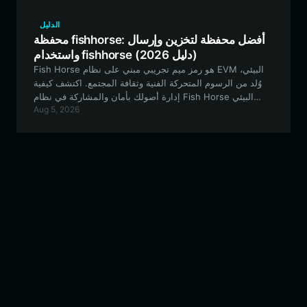
الدليل
محفظة fishhorse: أفضل محفظة لتخزين وإرسال
واستخدام fishhorse (دليل 2026)
Fish Horse هو رمز ميم تجريبي مبني على نظام EVM البيئي،
وُلد من الرسوم المتحركة الفنية وثقافة المجتمع. اكتشف كيفية
إدارة أصولك بأمان والمشاركة في نظام Fish Horse البيئي
Aug 5, 2026
باستخدام أفضل حلول المحافظ المتاحة اليوم.