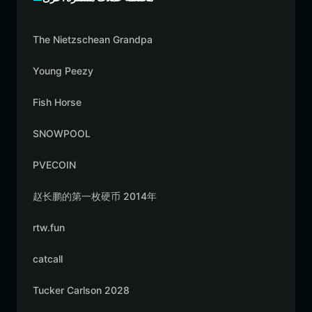
The Nietzschean Grandpa
Young Peezy
Fish Horse
SNOWPOOL
PVECOIN
赵长鹏的第一枚硬币 2014年
rtw.fun
catcall
Tucker Carlson 2028