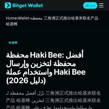
English
تنزيل الآن
日本語
Tiếng Việt
محفظة 三角洲正式推出哈基米联名产品
›
Wallet
›
Home
Русский
哈基蜂
Español (Latinoamérica)
Türkçe
Italiano
哈基蜂
Français
Deutsch
محفظة Haki Bee: أفضل
简体中文
محفظة لتخزين وإرسال
繁體中文
Português (Portugal)
واستخدام عملة Haki Bee
Bahasa Indonesia
(دليل 2026)
ภาษาไทย
हिन्दी
বাংলা
نزّل أفضل محفظة لـ 三角洲正式推出哈基米联名
Español
产品 哈基蜂 لتخزين 三角洲正式推出哈基米联名
Português (Brasil)
产品 哈基蜂 وإرسالها واستخدامها. تعرّف على
Español (Argentina)