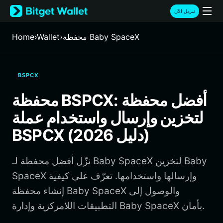
English
تنزيل الآن
日本語
Tiếng Việt
محفظة Baby SpaceX
›
Wallet
›
Home
Русский
Español (Latinoamérica)
Türkçe
BSPCX
Italiano
Français
محفظة BSPCX: أفضل محفظة
Deutsch
لتخزين وإرسال واستخدام عملة
简体中文
繁體中文
BSPCX (دليل 2026)
Português (Portugal)
Bahasa Indonesia
نزّل أفضل محفظة لـ Baby SpaceX لتخزين Baby
ภาษาไทย
हिन्दी
SpaceX وإرسالها واستخدامها. تعرّف على كيفية
বাংলা
إنشاء محفظة Baby SpaceX والوصول إلى
Español
التطبيقات اللامركزية وإدارة Baby SpaceX بأمان.
Português (Brasil)
Español (Argentina)