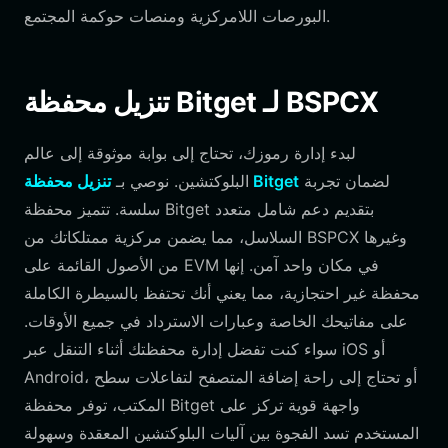
البورصات اللامركزية ومنصات حوكمة المجتمع.
تنزيل محفظة Bitget لـ BSPCX
لبدء إدارة رموزك، تحتاج إلى بوابة موثوقة إلى عالم
لضمان تجربة
تنزيل محفظة Bitget
البلوكتشين. نوصي بـ
سلسة. تتميز محفظة Bitget بتقديم دعم شامل متعدد
السلاسل، مما يضمن مركزية ممتلكاتك من BSPCX وغيرها
من الأصول القائمة على EVM في مكان واحد آمن. إنها
محفظة غير احتجازية، مما يعني أنك تحتفظ بالسيطرة الكاملة
على مفاتيحك الخاصة وعبارات الاسترداد في جميع الأوقات.
سواء كنت تفضل إدارة محفظتك أثناء التنقل عبر iOS أو
Android، أو تحتاج إلى راحة إضافة المتصفح لتفاعلات سطح
المكتب، توفر محفظة Bitget واجهة قوية تركز على
المستخدم تسد الفجوة بين آليات البلوكتشين المعقدة وسهولة