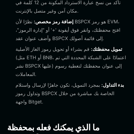
تأكد من نسخ عبارة الاسترداد المكونة من 12 كلمة في
مكان آمن وغير متصل بالإنترنت.
إضافة رمز مخصص:
نظرًا لأن BSPCX هو رمز EVM،
افتح محفظتك، وانقر فوق أيقونة '+' أو "إدارة الرموز"،
وأضف عنوان عقد BSPCX إلى قائمة أصولك.
تمويل محفظتك:
قم بشراء أو تحويل رموز الغاز الأصلية
(مثل ETH أو BNB، اعتمادًا على الشبكة المحددة التي تم
نشر BSPCX عليها) إلى عنوان محفظتك لتغطية رسوم
المعاملات.
بدء التداول:
بمجرد التمويل، تكون جاهزًا لإرسال واستلام
وتداول رموز BSPCX الخاصة بك مباشرة من خلال
واجهة Bitget.
ما الذي يمكنك فعله بمحفظة