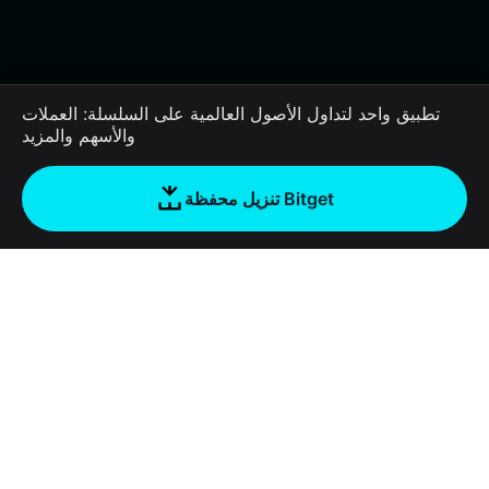
تطبيق واحد لتداول الأصول العالمية على السلسلة: العملات
والأسهم والمزيد
تنزيل محفظة Bitget
الشركة
نبذة عن محفظة Bitget
Products
المدونة
Crypto Card
Bitget Wallet X