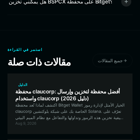
هل يمكنني تخزين BSPCX على محفظة Bitget؟
استمر في القراءة
مقالات ذات صلة
جميع المقالات
الدليل
محفظة claucorp: أفضل محفظة لتخزين وإرسال
واستخدام claucorp (دليل 2026)
اكتشف لماذا تُعد محفظة Bitget Wallet الخيار الأمثل لإدارة رموز
claucorp الخاصة بك على شبكة بلوكتشين Solana. تعرّف على
كيفية تخزين هذه الرموز وتداولها والتفاعل مع نظام الميم البيئي
Aug 9, 2026
القائم على الذكاء الاصطناعي هذا بشكل آمن، باستخدام أكثر
الأدوات كفاءة ومتاحة.