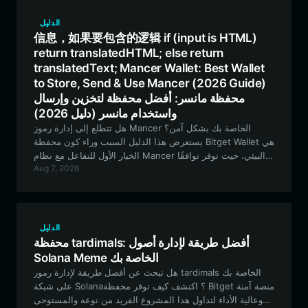
الدليل
信息，如果要包含的逻辑 if (input is HTML)
return translatedHTML; else return
translatedText; Mancer Wallet: Best Wallet
to Store, Send & Use Mancer (2026 Guide)
محفظة مانسر: أفضل محفظة لتخزين وإرسال
واستخدام مانسر (دليل 2026)
هل تتطلع إلى إدارة رموز Mancer الخاصة بك بشكل آمن؟
يستعرض هذا الدليل السبب وراء كون محفظة Bitget Wallet هي
الخيار الأول للتفاعل مع نظام Mancer البيئي، حيث توفر توافقًا
Aug 7, 2026
سلسًا مع شبكة EVM وميزات متقدمة لتداول العملات الميمية
(meme-coin).
الدليل
محفظة tardimals: أفضل طريقة لإدارة أصول
Solana Meme الخاصة بك
هل تبحث عن أفضل طريقة لإدارة رموز tardimals الخاصة بك
على شبكة Solana؟ اكتشف كيف توفر محفظة Bitget منصة آمنة
وعالية الأداء لتداول هذا المشروع الفريد من نوعه والمستوحى