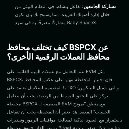
مشاركة الجامعين:
تفاعل بنشاط في النظام البيئي من
خلال إدارة أصولك الفريدة، مما يسمح لك بأن تكون
مشاركًا معترفًا به في سرد Baby SpaceX.
كيف تختلف محافظ BSPCX عن
محافظ العملات الرقمية الأخرى؟
عند التعامل مع عملات الميم القائمة على EVM مثل
BSPCX، فإن اختيار المحفظة مهم. على عكس المحافظ
المصممة لسلاسل تعتمد على UTXO (مثل البيتكوين)، والتي
تركز على التحقق البسيط من الرصيد، يجب أن تتعامل
محفظة BSPCX المصممة لـ EVM مع منطق "نموذج
الحساب" المعقد. هذا يعني أن المحفظة يجب أن تتفاعل
باستمرار مع العقود الذكية لمعالجة موافقات الرموز وتقديرات
رسوم الغاز. تتفوق محفظة Bitget هنا من خلال توفير واجهة