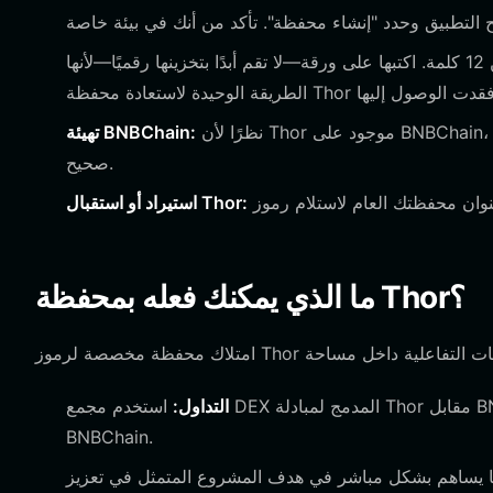
ستحصل على عبارة استرداد مكونة من 12 كلمة. اكتبها على ورقة—لا تقم أبدًا بتخزينها رقميًا—لأنها
نظرًا لأن Thor موجود على BNBChain، تأكد من تمكين الشبكة في إعدادات محفظتك لعرض وإدارة رموزك بشكل
تهيئة BNBChain:
صحيح.
استيراد أو استقبال Thor:
ما الذي يمكنك فعله بمحفظة Thor؟
التداول:
استخدم مجمع DEX المدمج لمبادلة Thor مقابل BNB أو العملات المستقرة الأخرى، والاستفادة من ميزات السيولة العالية لـ
BNBChain.
يساهم بشكل مباشر في هدف المشروع المتمثل في تعزيز