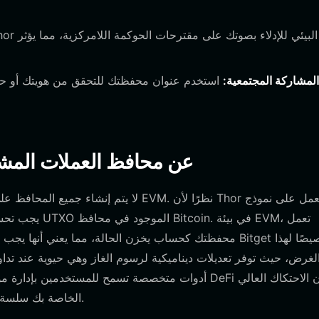
المشاركة المجتمعية:
استخدم عنوان محفظتك للتحقق من هويتك أو حصت
كيف تختلف محافظ Thor عن محافظ العملا
لا يتم إنشاء جميع المحافظ على قدم المسا
محفظتك كحساب يخزن الحالة، مما يعني أنها يجب أن تتعامل
لغرض، حيث توفر تعديلات ديناميكية لرسوم الغاز وهي حيوية عند تد
للتبديل بين واجهات متعددة، مما يضمن بقاء تجربة Thor الخاصة بك سلسة وفعالة.