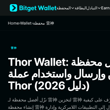
English
Earn
التبادل
البطاقة
المحفظة
日本語
Tiếng Việt
Русский
محفظة 雷神
›
Wallet
›
Home
Español (Latinoamérica)
Türkçe
Italiano
Français
雷神
Deutsch
简体中文
Thor Wallet: أفضل محفظة
繁體中文
Português (Portugal)
 وإرسال واستخدام عملة
Bahasa Indonesia
ภาษาไทย
Thor (دليل 2026)
हिन्दी
বাংলা
Español
نزّل أفضل محفظة لـ 雷神 لتخزين 雷神 وإرسالها واستخدامها. تعرّف على كيفية
Português (Brasil)
Español (Argentina)