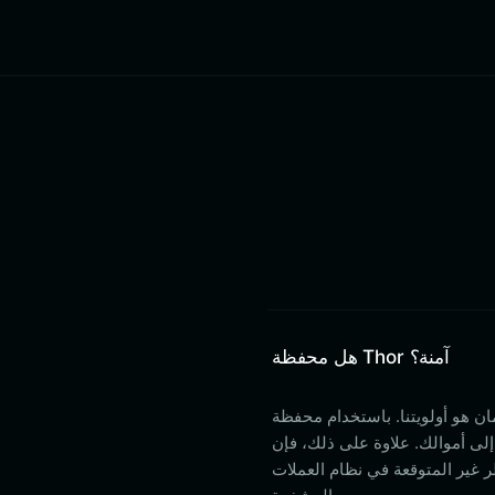
هل محفظة Thor آمنة؟
نا. باستخدام محفظة Bitget Wallet، أنت تحتفظ بالوصاية الكاملة على مفاتيحك الخاصة، مما
ى ذلك، فإن Bitget Wallet مدعومة بصندوق حماية
 المخاطر غير المتوقعة في نظام العملات