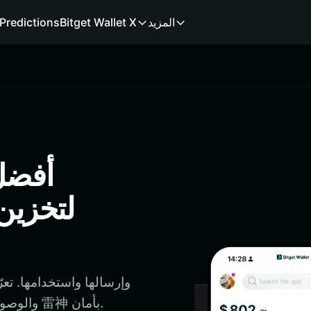
المزيد
Bitget Wallet X
Predictions
لتخزين
إنشاء محفظة 雷神 والوصول إلى التطبيقات اللامركزية وإدارة 雷神 بأمان.