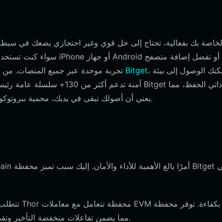
، يمكنك الوصول إلى بيئة
تحميل محفظة Bitget
لسطح المكتب، توفر محفظة Bitget تجربة موحدة عبر جميع المنص
آمنة تدعم أكثر من 130+ سلسلة 
يعني أن أصولك تبقى في يديك، محمية ببروتوكولات أمان رائدة في الصناعة وصندوق مخصص لحماية المستخدم.
Bitget دعمًا أصليًا لـ BNBChain، مما يضمن تفاعلات منخفضة التأخير وتقديرات دقيقة لرسوم الغاز.