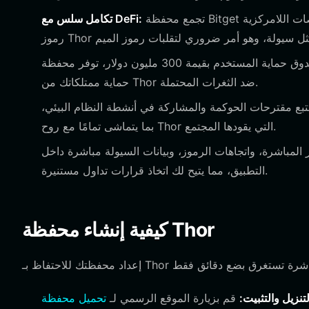
تجمع محفظة Bitget مئات البورصات اللامركزية (DEXs) وجسور السلاسل المتقاطعة، مما يتيح لك مبادلة
تكامل سلس مع DeFi:
مع صندوق حماية المستخدم بقيمة 300 مليون دولار، توفر محفظة Bitget شبكة أمان قوية، مما يضمن
حماية ممتلكاتك من Thor ضد الثغرات المحتملة.
ع مقترحات الحوكمة والمشاركة في أنشطة النظام البيئي،
بما يتماشى تمامًا مع روح Thor التي يقودها المجتمع.
مباشرة، واتجاهات الرموز، وبيانات السيولة مباشرة داخل
التطبيق، مما يتيح لك اتخاذ قرارات تداول مستنيرة.
كيفية إنشاء محفظة Thor
لتنزيل والتثبيت:
قم بزيارة الموقع الرسمي لـ