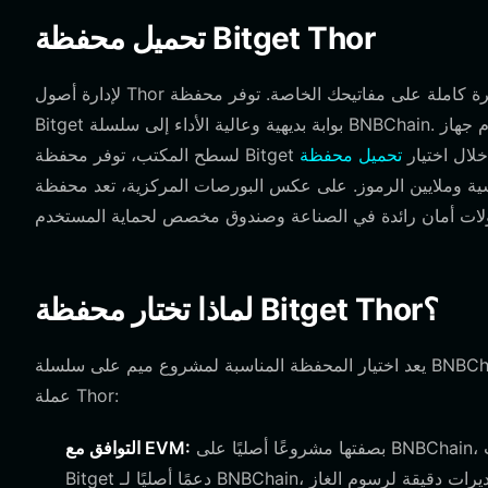
تحميل محفظة Bitget Thor
لإدارة أصول Thor الخاصة بك بفعالية، تحتاج إلى حل قوي وغير احتجازي يضعك في سيطرة كاملة على مفاتيحك الخاصة. توفر محفظة
Bitget بوابة بديهية وعالية الأداء إلى سلسلة BNBChain. سواء كنت تستخدم جهاز iPhone أو جهاز Android أو تفضل إضافة متصفح
ات. من خلال اختيار
عامة رئيسية وملايين الرموز. على عكس البورصات المركزية، تعد محفظة Bitget حلاً ذاتي الحفظ، مما
لماذا تختار محفظة Bitget Thor؟
يعد اختيار المحفظة المناسبة لمشروع ميم على سلسلة BNBChain أمرًا بالغ الأهمية للأداء والأمان. إليك سبب تميز محفظة Bitget لحاملي
عملة Thor:
بصفتها مشروعًا أصليًا على BNBChain، تتطلب Thor محفظة تتعامل مع معاملات EVM بكفاءة. توفر محفظة
التوافق مع EVM: