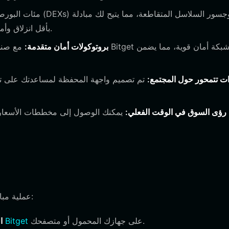
رموز Thor بأقل انزلاق وأمثل سيولة، وهو أمر ضروري لتقلبات رموز الميم.
بروتوكولات أمان متقدمة:
ت تتمحور حول المجتمع:
تم تصميم واجهة المحفظة لمساعدتك على تتب
رؤى السوق في الوقت الفعلي:
يمكنك الوصول إلى مخططات الأسعار ال
إعداد محفظتك للاحتفاظ بـ Thor عملية مباشرة تستغرق بضع دقائق فقط:
على جهازك المحمول أو متصفحك.
تحميل محفظة Bitget
ا