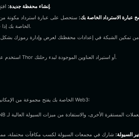
افتح التطبيق وحدد "إنشاء محفظة". تأكد من أنك في بيئة خاصة.
إنشاء محفظة جديدة:
خ عبارة الاسترداد الخاصة بك:
الطريقة الوحيدة لاستعادة محفظة Thor الخاصة بك إذا فقدت الوصول إليها.
استخدم عنوان محفظتك العام لاستلام رموز Thor أو استيراد العناوين الموجودة لبدء رحلتك.
امتلاك محفظة مخصصة لرموز Thor الخاصة بك يفتح مجموعة من الإمكانيات التفاعلية داخل مساحة Web3:
ير السيولة:
شارك في مجمعات السيولة لكسب مكافآت محتملة، مما 