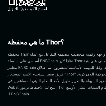
امسح الكود ضوئيًا للتنزيل
ما هي محفظة Thor؟
محفظة Thor هي واجهة رقمية متخصصة مصممة للتفاعل مع عملة Thor، وهي مشروع مشتق من الميمات يقوده المجتمع ويعمل بشكل
أساسي على سلسلة BNBChain. نظرًا لأن Thor مبني على بنية EVM (آلة إيثيريوم الافتراضية)، فهو يتطلب محفظة متوافقة تمامًا مع
معايير BNBChain لضمان تفاعل سلس مع العقود الذكية والتطبيقات اللامركزية. وفقًا للمهمة الأساسية للمشروع، تم إطلاق Thor بواسطة
فريق صغير يستخدم الاسم المستعار "Thor" برؤية واضحة: الانتقال نحو نموذج تقوده المجتمع حقًا. يركز المشروع على الحوكمة اللامركزية،
عزيز السيولة والتطوير طويل الأمد للنظام البيئي للمساهمين في
Web3. يتيح لك الاحتفاظ برموز Thor في محفظة آمنة التعامل مباشرة مع هيكل الحوكمة هذا والمشاركة في نظام الميمات البيئي الأوسع
لـ BNBChain.