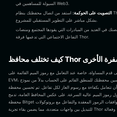
السيولة للمساهمين في Web3.
التصويت على الحوكمة:
استفد من اتصال محفظتك بنظام Thor البيئي للإدلاء بصوتك على مقترحات الحوكمة اللامركزية، مما يؤثر
بشكل مباشر على التطوير المستقبلي للمشروع.
ك في العديد من المبادرات التي يقودها المجتمع ومنصات
التفاعل الاجتماعي التي تدعمها فرقة Thor.
ت المشفرة الأخرى
واة، خاصة عند التعامل مع رموز الميم القائمة على EVM. نظرًا لأن Thor يعمل على نموذج
EVM، يجب تحسين محفظتك للمنطق القائم على الحساب بدلاً من نموذج UTXO الموجود في محافظ Bitcoin. في بيئة EVM، تعمل
 بكفاءة مع رسوم الغاز لكل تفاعل. تم تحسين محفظة Bitget خصيصًا لهذا
اول رموز الميم عالية السرعة. على عكس المحافظ العامة، تدمج
محفظة Bitget أدوات متخصصة تسمح للمستخدمين بإدارة موافقات الرموز المعقدة والتفاعل مع بروتوكولات DeFi دون الاحتكاك العالي