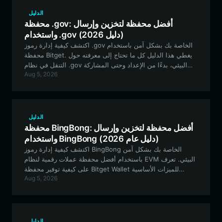
الدليل
محفظة .gov: أفضل محفظة لتخزين وإرسال
واستخدام .gov (دليل 2026)
اكتشف كيفية إدارة رموز .gov الخاصة بك بشكل آمن باستخدام
محفظة Bitget. يغطي هذا الدليل كل ما تحتاج إلى معرفته حول
التنقل في نظام .gov البيئي، بدءًا من الإعداد وحتى المشاركة
Aug 5, 2026
المتقدمة في الحوكمة.
الدليل
محفظة BingBong: أفضل محفظة لتخزين وإرسال
واستخدام BingBong (دليل عام 2026)
اكتشف كيفية إدارة رموز BingBong الخاصة بك بشكل آمن
باستخدام أفضل محفظة عملات رقمية لنظام EVM البيئي. تعرف
على كيفية توفير محفظة Bitget Wallet للميزات الأساسية
Aug 5, 2026
للتعامل مع تقلبات عملات الميم (meme coin) المدفوعة من
قبل المجتمع.
الدليل