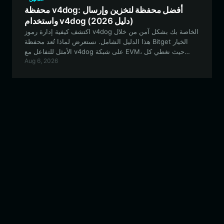
محفظة v4dog: أفضل محفظة لتخزين وإرسال
واستخدام v4dog (دليل 2026)
اكتشف كيفية إدارة رموز v4dog الخاصة بك بشكل آمن من خلال
هذا الدليل الشامل. نستعرض لماذا تُعد محفظة Bitget الخيار
الأمثل للتفاعل مع v4dog على شبكة EVM، حيث نغطي كل
Aug 6, 2026
شيء بدءًا من الإعداد وحتى استراتيجيات التمويل اللامركزي
(DeFi) المتقدمة.