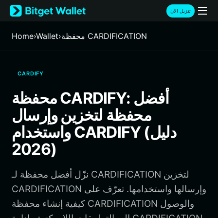
English
تنزيل الآن
日本語
Tiếng Việt
محفظة CARDIFICATION
›
Wallet
›
Home
Русский
Español (Latinoamérica)
Türkçe
CARDIFY
Italiano
Français
محفظة CARDIFY: أفضل
Deutsch
محفظة لتخزين وإرسال
简体中文
繁體中文
واستخدام CARDIFY (دليل
Português (Portugal)
2026)
Bahasa Indonesia
ภาษาไทย
हिन्दी
نزّل أفضل محفظة لـ CARDIFICATION لتخزين
বাংলা
CARDIFICATION وإرسالها واستخدامها. تعرّف على
Español
كيفية إنشاء محفظة CARDIFICATION والوصول
Português (Brasil)
Español (Argentina)