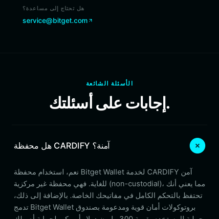
هل تحتاج إلى مساعدة؟
service@bitget.com
الأسئلة الشائعة
إجابات على أسئلتك.
هل محفظة CARDIFY آمنة؟
نعم، استخدام محفظة Bitget Wallet لخدمة CARDIFY آمن
للغاية. فهي محفظة غير مركزية (non-custodial)، مما يعني أنك
تحتفظ بالتحكم الكامل في مفاتيحك الخاصة. بالإضافة إلى ذلك،
تدمج Bitget Wallet بروتوكولات أمان قوية ومدعومة بصندوق
حماية المستخدم بقيمة 300 مليون دولار أمريكي لحماية أصولك