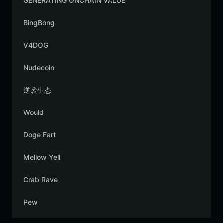
GENERATING ONCHAIN VALUE
BingBong
V4DOG
Nudecoin
逆袭生态
Would
Doge Fart
Mellow Yell
Crab Rave
Pew