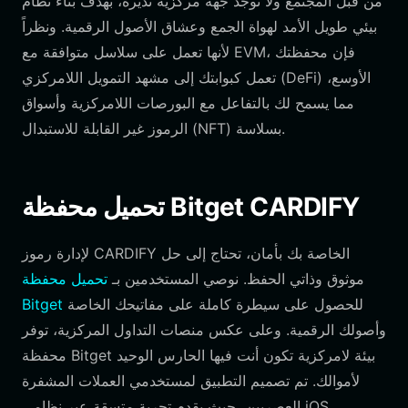
من قبل المجتمع ولا توجد جهة مركزية تديره، بهدف بناء نظام
بيئي طويل الأمد لهواة الجمع وعشاق الأصول الرقمية. ونظراً
لأنها تعمل على سلاسل متوافقة مع EVM، فإن محفظتك
تعمل كبوابتك إلى مشهد التمويل اللامركزي (DeFi) الأوسع،
مما يسمح لك بالتفاعل مع البورصات اللامركزية وأسواق
الرموز غير القابلة للاستبدال (NFT) بسلاسة.
تحميل محفظة Bitget CARDIFY
لإدارة رموز CARDIFY الخاصة بك بأمان، تحتاج إلى حل
موثوق وذاتي الحفظ. نوصي المستخدمين بـ
تحميل محفظة
للحصول على سيطرة كاملة على مفاتيحك الخاصة
Bitget
وأصولك الرقمية. وعلى عكس منصات التداول المركزية، توفر
محفظة Bitget بيئة لامركزية تكون أنت فيها الحارس الوحيد
لأموالك. تم تصميم التطبيق لمستخدمي العملات المشفرة
العصريين، حيث يقدم تجربة متسقة عبر نظامي iOS