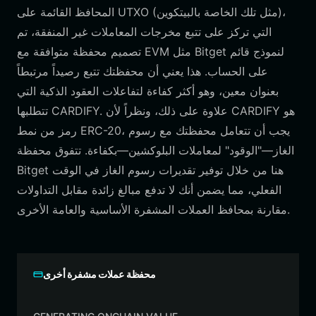
المحافظ القائمة على UTXO (مثل تلك الخاصة بالبيتكوين)،
التي تركز على تتبع مخرجات المعاملات غير المنفقة، تم
تصميم محفظة متوافقة مع EVM مثل Bitget لنموذج قائم
على الحساب. هذا يعني أن محفظتك تتبع رصيداً مرتبطاً
بعنوان معين، وهو أكثر كفاءة لتفاعلات العقود الذكية التي
تتطلبها CARDIFY. علاوة على ذلك، ونظراً لأن CARDIFY هو
رمز من نمط ERC-20، يجب أن تتعامل محفظتك مع رسوم
الغاز—"الوقود" لمعاملات البلوكشين—بكفاءة. تتفوق محفظة
Bitget هنا من خلال توفير تقديرات رسوم الغاز في الوقت
الفعلي، مما يضمن أنك لا تدفع مبالغ زائدة مقابل التداولات
مقارنة بمحافظ العملات المشفرة الأساسية والعامة الأخرى.
محفظة عملات مشفرة أخرى