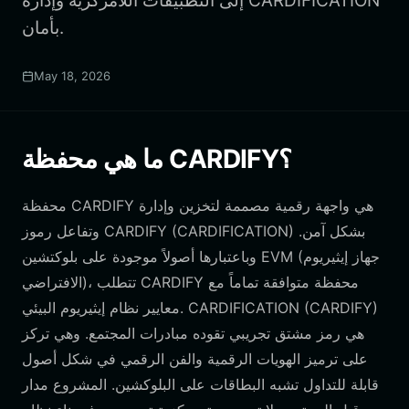
إلى التطبيقات اللامركزية وإدارة CARDIFICATION
بأمان.
May 18, 2026
ما هي محفظة CARDIFY؟
محفظة CARDIFY هي واجهة رقمية مصممة لتخزين وإدارة
وتفاعل رموز CARDIFY (CARDIFICATION) بشكل آمن.
وباعتبارها أصولاً موجودة على بلوكتشين EVM (جهاز إيثيريوم
الافتراضي)، تتطلب CARDIFY محفظة متوافقة تماماً مع
معايير نظام إيثيريوم البيئي. CARDIFICATION (CARDIFY)
هي رمز مشتق تجريبي تقوده مبادرات المجتمع. وهي تركز
على ترميز الهويات الرقمية والفن الرقمي في شكل أصول
قابلة للتداول تشبه البطاقات على البلوكشين. المشروع مدار