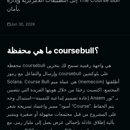
إلى التطبيقات اللامركزية وإدارة The Course Bull
بأمان.
Jun 30, 2026
ما هي محفظة coursebull؟
محفظة coursebull هي واجهة رقمية تسمح لك بتخزين
وإرسال والتفاعل مع رموز coursebull على بلوكشين
Solana. Course Bull هي عملة ميم (memecoin) أطلقتها
المجتمع، اكتسبت زخمًا من خلال هويتها الفريدة التي تتضمن
إعادة تصميم إبداعية للتميمة—استبدال وجه Ansem بـ "ثور
أسود" مميز واعتماد تسريحة شعر "Course". يتم الحفاظ
على المشروع من قبل مجتمعات مجهولة أو صغيرة ويتميز
بآلية إطلاق عادلة بإجمالي عرض يصل إلى مليار رمز، مع