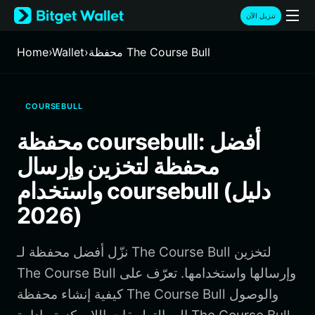
English
تنزيل الآن
日本語
Tiếng Việt
محفظة The Course Bull
›
Wallet
›
Home
Русский
Español (Latinoamérica)
Türkçe
COURSEBULL
Italiano
Français
محفظة coursebull: أفضل
Deutsch
محفظة لتخزين وإرسال
简体中文
繁體中文
واستخدام coursebull (دليل
Português (Portugal)
2026)
Bahasa Indonesia
ภาษาไทย
हिन्दी
نزّل أفضل محفظة لـ The Course Bull لتخزين
বাংলা
The Course Bull وإرسالها واستخدامها. تعرّف على
Español
كيفية إنشاء محفظة The Course Bull والوصول
Português (Brasil)
Español (Argentina)