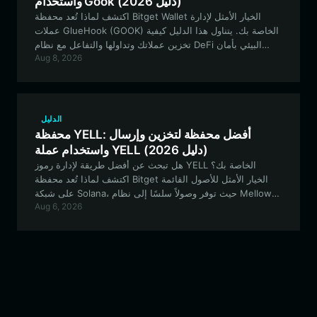
واستخدام Gook (دليل 2026)
اكتشف لماذا تُعد محفظة Bitget Wallet الخيار الأمثل لإدارة
عملات GlueHook (GOOK) الخاصة بك. يتناول هذا الدليل كيفية
تخزين عملاتك وتداولها والتفاعل مع نظام DeFi البيئي بأمان
Aug 8, 2026
باستخدام محفظة gook الخاصة بك، مما يضمن احتفاظك بالتحكم
الكامل في أصولك على سلسلة EVM.
الدليل
محفظة YELL: أفضل محفظة لتخزين وإرسال
واستخدام عملة YELL (دليل 2026)
هل تبحث عن أفضل طريقة لإدارة رموز YELL الخاصة بك؟
اكتشف لماذا تُعد محفظة Bitget الخيار الأمثل للأصول القائمة
على شبكة Solana، حيث توفر وصولاً سلسًا إلى نظام Mellow
Aug 6, 2026
Yell البيئي، وتداولاً منخفض زمن الانتقال، وأماناً قوياً لمجموعتك
من الفنون الرقمية ورموز الميم.