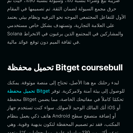
ضريبة بيع وشراء بنسبة 0%، وسيولة بنسبة 90%، حيث تم
حرق مجمع السيولة لضمان الثقة. تم تصميمها في المقام
الأول للتفاعل المجتمعي الموجه نحو الترفيه ونظام بيئي يعتمد
على العلامة التجارية، وتستهدف بشكل خاص مستخدمي
Solana والمشاركين في المجتمع الذين يرغبون في الانخراط
في ثقافة الميم دون توقع عوائد مالية.
تحميل محفظة Bitget coursebull
لبدء رحلتك مع هذا الأصل، تحتاج إلى منصة موثوقة. يمكنك
للوصول إلى بيئة آمنة ولامركزية. توفر
تحميل محفظة Bitget
محفظة Bitget تحكمًا كاملاً في مفاتيحك الخاصة، مما يضمن
أنك المالك الوحيد لأصولك. سواء كنت تستخدم جهاز iOS أو
هاتف ذكي يعمل بنظام Android أو إضافة متصفح سطح
المكتب، فقد تم تصميم المحفظة لتكون بديهية وقوية. وهي
تدعم أكثر من 130 سلسلة عامة، مما يجعلها مركزًا متعدد