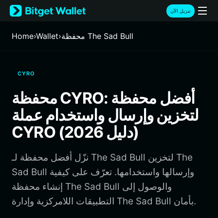
English
تنزيل الآن
日本語
Tiếng Việt
محفظة The Sad Bull
›
Wallet
›
Home
Русский
Español (Latinoamérica)
Türkçe
CYRO
Italiano
Français
محفظة CYRO: أفضل محفظة
Deutsch
لتخزين وإرسال واستخدام عملة
简体中文
繁體中文
CYRO (دليل 2026)
Português (Portugal)
Bahasa Indonesia
نزّل أفضل محفظة لـ The Sad Bull لتخزين The
ภาษาไทย
हिन्दी
Sad Bull وإرسالها واستخدامها. تعرّف على كيفية
বাংলা
إنشاء محفظة The Sad Bull والوصول إلى
Español
التطبيقات اللامركزية وإدارة The Sad Bull بأمان.
Português (Brasil)
Español (Argentina)