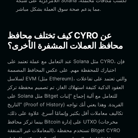
اللامركزية على شبكة Solana لكسب مكافآت محتملة،
مما يدعم صحة سوق العملة بشكل مباشر.
كيف تختلف محافظ CYRO عن
محافظ العملات المشفرة الأخرى؟
عند التعامل مع عملة تعتمد على Solana مثل CYRO، فإن
اختيارك للمحفظة مهم. على عكس المحافظ المصممة
لسلاسل EVM (مثل Ethereum)، والتي تعتمد على تفاعلات
العقود الذكية كثيفة استهلاك الغاز، تم تصميم محفظة تركز
على Solana مثل Bitget للتعامل مع آلية إجماع "إثبات
التاريخ" (Proof of History) الفريدة. وهذا يعني أنك تواجه
تكاليف معاملات أقل بكثير وإتمامًا أسرع. علاوة على ذلك،
بينما تركز محافظ Bitcoin على إدارة UTXO (مخرجات
المعاملات غير المنفقة)، تستخدم محفظة Bitget CYRO