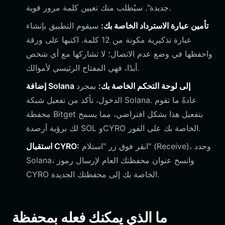
جديدة". سيُطلب منك تعيين كلمة مرور قوية.
تأمين عبارة الاسترداد الخاصة بك:
سيقوم التطبيق بإنشاء
عبارة تذكيرية مكونة من 12 كلمة. اكتبها على ورقة
واحفظها في وضع عدم الاتصال؛ لا تشاركها مع أي شخص
أبدًا، فهي المفتاح الرئيسي لأموالك.
إضافة Solana إلى لوحة التحكم الخاصة بك:
بمجرد
الدخول، تأكد من تفعيل شبكة Solana. عادةً ما تقوم
محفظة Bitget بتفعيل هذا بشكل افتراضي، مما يسمح
لك برؤية أرصدة SOL وCYRO الخاصة بك على الفور.
انقر فوق زر "استلام" (Receive)، وحدد
استقبال CYRO:
Solana، وانسخ عنوان محفظتك العام لإرسال رموز
CYRO الخاصة بك إلى محفظتك الجديدة.
ما الذي يمكنك فعله بمحفظة