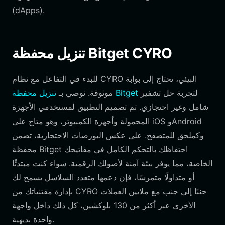
(dApps).
تنزيل محفظة Bitget CYRO
للبدء في التفاعل مع نظام CYRO البيئي، تحتاج إلى بوابة
لتجربة حل تشفير
تنزيل محفظة Bitget
موثوقة. نوصي بـ
شامل وغير احتجازي. تم تصميم التطبيق لمستخدمي الأجهزة
المحمولة وأجهزة الكمبيوتر، وهو متاح على iOS وAndroid
وكملحق للمتصفح. على عكس البورصات الاحتجازية، تضمن
محفظة Bitget احتفاظك بالتحكم الكامل في مفاتيحك
الخاصة، مما يوفر بيئة آمنة لأصولك الرقمية. سواء كنت مبتدئًا
أو متداولًا متمرسًا، فإن دعمها متعدد السلاسل يسمح لك
بإدارة مقتنياتك من CYRO جنبًا إلى جنب مع ملايين العملات
الأخرى عبر أكثر من 130 بلوكشين، كل ذلك داخل واجهة
واحدة بديهية.