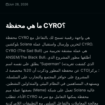
Jun 28, 2026
ما هي محفظة CYRO؟
محفظة CYRO هي واجهة رقمية تسمح لك بالتفاعل مع
بلوكشين Solana لتخزين وإرسال واستقبال عملة CYRO.
CYRO (The Sad Bull) هي عملة مشتقة تجريبية من
ANSEM/The Black Bull، أطلقها مطور المشروع الذي
يطلق على نفسه اسم "Superman" (الذي كشفت تغريدته
عن محفظة المطور وذكرت أن 20% مخصصة لـ CTO)؛ يركز
المشروع على حوافز المجتمع والتجارب على السلسلة،
ويستهدف المساهمين في النظام البيئي والمتداولين النشطين.
بصفتها عملة ميم (Meme) تعمل على شبكة Solana عالية
الأداء، تتطلب CYRO محفظة يمكنها التعامل مع سرعة
معالجة المعاملات والتفاعل السلس مع التطبيقات اللامركزية