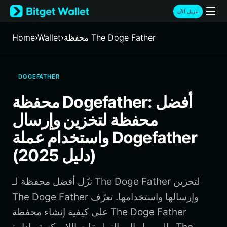
English
تنزيل الآن
日本語
Tiếng Việt
محفظة The Doge Father
›
Wallet
›
Home
Русский
Español (Latinoamérica)
Türkçe
DOGEFATHER
Italiano
Français
محفظة Dogefather: أفضل
Deutsch
محفظة لتخزين وإرسال
简体中文
繁體中文
واستخدام عملة Dogefather
Português (Portugal)
(دليل 2025)
Bahasa Indonesia
ภาษาไทย
हिन्दी
نزّل أفضل محفظة لـ The Doge Father لتخزين
বাংলা
The Doge Father وإرسالها واستخدامها. تعرّف
Español
على كيفية إنشاء محفظة The Doge Father
Português (Brasil)
Español (Argentina)