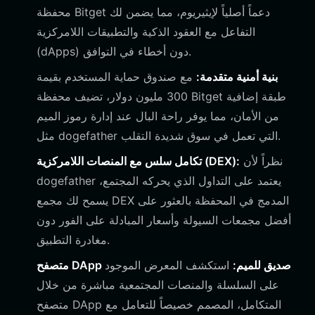
محفظة Bitget دعماً أصلياً لإيثيريوم، مما يضمن لك
التفاعل مع العقود الذكية والتطبيقات اللامركزية
(dApps) دون أخطاء في التوافق.
بنية أمنية متقدمة:
مع صندوق حماية المستخدم بقيمة
300 مليون دولار، تضيف محفظة Bitget طبقة إضافية
من الأمان، مما يوفر راحة البال عند إدارة رموز الميم
مثل dogefather التي تعمل في سوق شديدة التقلب.
نظراً لأن
تكامل سلس مع المنصات اللامركزية (DEX):
dogefather يعتمد على التداول الذي يحركه المجتمع،
يسمح لك مجمع DEX المدمج في المحفظة بالعثور على
أفضل مجمعات السيولة وأسعار المبادلة على الفور دون
مغادرة التطبيق.
متصفح DApp صديق للميم:
استكشف المعرض الموجود
على السلسلة والمنصات المجتمعية مباشرة من خلال
متصفح DApp المتكامل، المصمم خصيصاً للتعامل مع