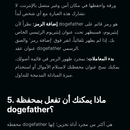
ورقة واحفظها في مكان آمن وغير متصل بالإنترنت. لا
تشارك هذه العبارة مع أي شخص أبداً.
إضافة الرمز:
نظراً لأن dogefather هو رمز قائم على
إيثيريوم، فسيظهر تحت عنوان إيثيريوم الرئيسي الخاص
بك. إذا لم يظهر تلقائياً، انقر فوق 'إضافة رمز' والصق
عنوان عقد dogefather الرسمي.
بدء المعاملات:
بمجرد ظهور الرمز في قائمة أصولك،
يمكنك نسخ عنوان محفظتك لاستلام الأموال أو استخدام
ميزة المبادلة المدمجة للتداول.
5. ماذا يمكنك أن تفعل بمحفظة
dogefather؟
محفظة dogefather هي أكثر من مجرد أداة تخزين؛ إنها