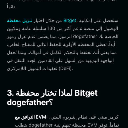
دائماً.
، ستحصل على إمكانية
تنزيل محفظة Bitget
من خلال اختيار
الوصول إلى منصة تدعم أكثر من 130 سلسلة عامة وملايين
الرموز، مما يضمن عدم عزل رموز dogefather الخاصة بك
أبداً. تعطي المحفظة الأولوية للحفظ الذاتي للمفتاح الخاص،
مما يعني أنك تحتفظ بالتحكم الكامل في أموالك، بينما تجعل
الواجهة البديهية من السهل على القادمين الجدد التنقل في
تعقيدات التمويل اللامركزي (DeFi).
3. لماذا تختار محفظة Bitget
dogefather؟
كرمز مبني على نظام إيثيريوم البيئي،
التوافق مع EVM:
يتطلب dogefather محفظة تفهم بنية EVM تماماً. توفر