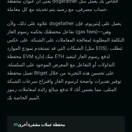
يعني أن عنوان محفظة dogefather الخاص بك يعمل مثل
حساب مصرفي، مع رصيد يتم تحديثه مع كل معاملة.
علاوة على ذلك، ولأن dogefather يعمل على إيثيريوم، فإن
تفاعل محفظتك يحكمه رسوم الغاز (gas fees)—وهي
التكلفة المطلوبة لمعالجة المعاملات على الشبكة. على عكس
الشبكات التي قد تستخدم نموذج الموارد (مثل EOS)، تتطلب
محفظة EVM منك إدارة ETH لدفع رسوم الغاز لتنفيذ
التداولات أو التفاعل مع المعرض الموجود على السلسلة.
تعمل محفظة Bitget على تحسين هذه التجربة من خلال
توفير تقديرات واضحة لرسوم الغاز واقتراح سرعات الشبكة
المثلى، مما يضمن أنك لا تدفع مبالغ زائدة لمعاملات رموز
الميم الخاصة بك.
محفظة عملات مشفرة أخرى