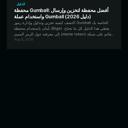
الدليل
محفظة Gumball: أفضل محفظة لتخزين وإرسال
واستخدام عملة Gumball (دليل 2026)
اكتشف كيفية تخزين وتداول وإدارة رموز Gumball الخاصة بك
بأمان باستخدام محفظة Bitget. يغطي هذا الدليل كل ما تحتاج
إلى معرفته حول الرمز المميز (meme token) القائم على شبكة
Aug 8, 2026
Solana وأفضل الأدوات للتفاعل مع مجتمع Neegy.