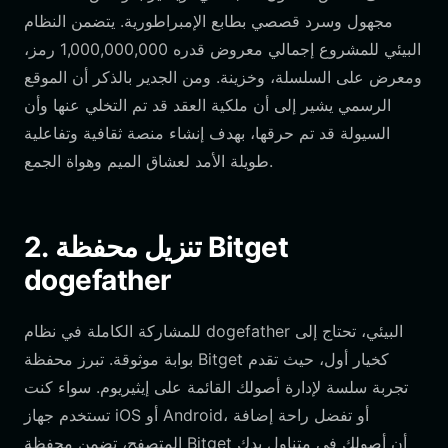
مجهول وسرد قصصي بطابع الإمبراطورية. يتضمن النظام
البيئي للمشروع إجمالي معروض قدره 1,000,000,000 رمز،
ومعرض على السلسلة، وخزينة. ومن الجدير بالذكر أن الموقع
الرسمي يشير إلى أن ملكية العقد قد تم التخلي عنها وأن
السيولة قد تم حرقها، بهدف إنشاء منصة ثقافية وتفاعلية
طويلة الأمد لعشاق الميم وهواة الجمع.
2. تنزيل محفظة Bitget
dogefather
للمشاركة الكاملة في نظام dogefather البيئي، تحتاج إلى
بوابة موثوقة. تبرز محفظة Bitget كخيار أول، حيث تقدم
تجربة سلسة لإدارة أصولك القائمة على إيثيريوم. سواء كنت
تستخدم جهاز iOS أو Android، أو تفضل راحة إضافة
المتصفح، تضمن محفظة Bitget أن أصولك في متناول يدك