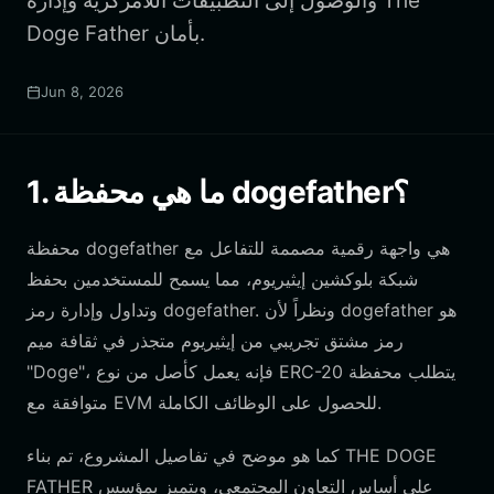
والوصول إلى التطبيقات اللامركزية وإدارة The
Doge Father بأمان.
Jun 8, 2026
1. ما هي محفظة dogefather؟
محفظة dogefather هي واجهة رقمية مصممة للتفاعل مع
شبكة بلوكشين إيثيريوم، مما يسمح للمستخدمين بحفظ
وتداول وإدارة رمز dogefather. ونظراً لأن dogefather هو
رمز مشتق تجريبي من إيثيريوم متجذر في ثقافة ميم
"Doge"، فإنه يعمل كأصل من نوع ERC-20 يتطلب محفظة
متوافقة مع EVM للحصول على الوظائف الكاملة.
كما هو موضح في تفاصيل المشروع، تم بناء THE DOGE
FATHER على أساس التعاون المجتمعي، ويتميز بمؤسس