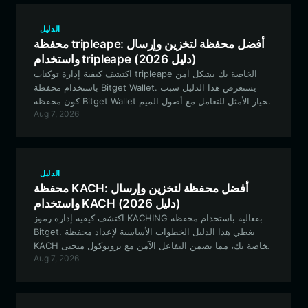
الدليل
محفظة tripleape: أفضل محفظة لتخزين وإرسال
واستخدام tripleape (دليل 2026)
اكتشف كيفية إدارة توكنات tripleape الخاصة بك بشكل آمن
باستخدام محفظة Bitget Wallet. يستعرض هذا الدليل سبب
كون محفظة Bitget Wallet الخيار الأمثل للتعامل مع أصول الميم
Aug 7, 2026
ذات التقلبات العالية ضمن منظومة EVM.
الدليل
محفظة KACH: أفضل محفظة لتخزين وإرسال
واستخدام KACH (دليل 2026)
اكتشف كيفية إدارة رموز KACHING بفعالية باستخدام محفظة
Bitget. يغطي هذا الدليل الخطوات الأساسية لإعداد محفظة
KACH الخاصة بك، مما يضمن التفاعل الآمن مع بروتوكول منحنى
Aug 7, 2026
الربط (bonding curve) والأصول القائمة على شبكة EVM.