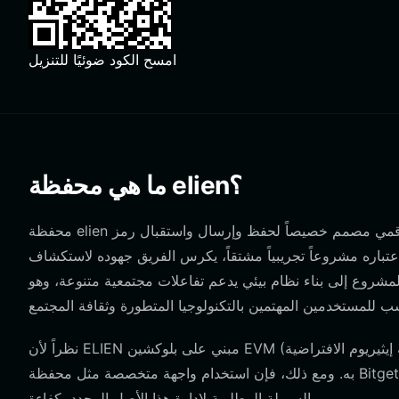
امسح الكود ضوئيًا للتنزيل
ما هي محفظة elien؟
محفظة elien هي حل تخزين رقمي مصمم خصيصاً لحفظ وإرسال واستقبال رمز ELIEN MUSK. رمز ELIEN MUSK هو أصل رقمي فريد
عتباره مشروعاً تجريبياً مشتقاً، يكرس الفريق جهوده لاستكشاف
لمشروع إلى بناء نظام بيئي يدعم تفاعلات مجتمعية متنوعة، وهو
نظراً لأن ELIEN مبني على بلوكشين EVM (آلة إيثيريوم الافتراضية)، فإن أي محفظة تدعم الرموز المتوافقة مع EVM يمكنها تقنياً الاحتفاظ
به. ومع ذلك، فإن استخدام واجهة متخصصة مثل محفظة Bitget يضمن لك وصولاً سلساً إلى أدوات التمويل اللامركزي (DeFi) ومجمعات
السيولة المطلوبة لإدارة هذا الأصل المحدد بكفاءة.