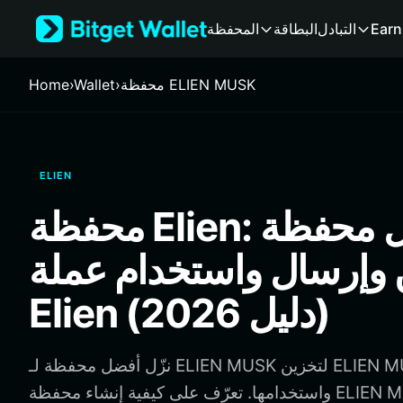
English
Earn
التبادل
البطاقة
المحفظة
日本語
Tiếng Việt
Русский
محفظة ELIEN MUSK
›
Wallet
›
Home
Español (Latinoamérica)
Türkçe
Italiano
Français
ELIEN
Deutsch
简体中文
محفظة Elien: أفضل محفظة
繁體中文
Português (Portugal)
 وإرسال واستخدام عملة
Bahasa Indonesia
ภาษาไทย
Elien (دليل 2026)
हिन्दी
বাংলা
Español
نزّل أفضل محفظة لـ ELIEN MUSK لتخزين ELIEN MUSK وإرسالها
Português (Brasil)
واستخدامها. تعرّف على كيفية إنشاء محفظة ELIEN MUSK والوصول إلى
Español (Argentina)