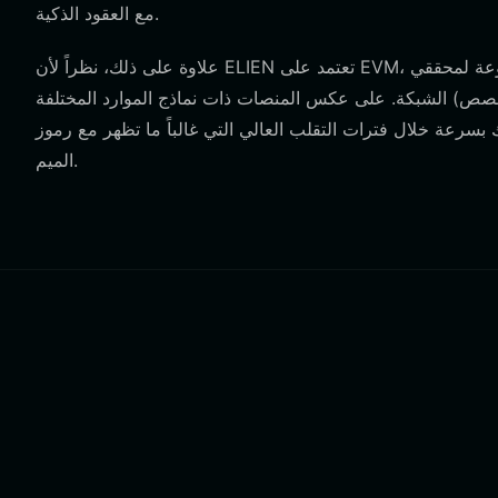
مع العقود الذكية.
علاوة على ذلك، نظراً لأن ELIEN تعتمد على EVM، يجب أن تتعامل محفظتك مع رسوم "الغاز"—تكاليف المعاملات المدفوعة لمحققي
الشبكة. على عكس المنصات ذات نماذج الموارد المختلفة (مثل تلك التي تتطلب حصص CPU/NET/RAM)، تم تصميم محافظ EVM لإعطاء
ك بسرعة خلال فترات التقلب العالي التي غالباً ما تظهر مع رموز
الميم.