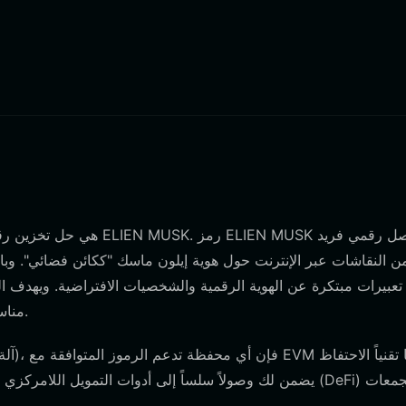
ن النقاشات عبر الإنترنت حول هوية إيلون ماسك "ككائن فضائي". وبا
تعبيرات مبتكرة عن الهوية الرقمية والشخصيات الافتراضية. ويهدف ا
مناسب للمستخدمين المهتمين بالتكنولوجيا المتطورة وثقافة المجتمع.