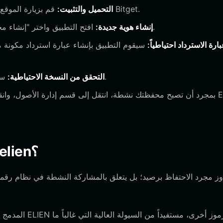
قم بزيارة الموقع الرسمي أو متجر التطبيقات الخاص بجهازك لتحميل محفظة Bitget.
التحميل والتثبيت:
افتح التطبيق واختر "إنشاء محفظة". سيُطلب منك تعيين كلمة مرور قوية وفريدة للتطبيق.
إنشاء هوية جديدة:
رة الاسترداد احتياطياً:
سيُطلب منك تأكيد العبارة للتأكد من أنك سجلتها بشكل صحيح.
التحقق من النسخة الاحتياطية:
ما الذي يمكنك فعله باستخدام محفظة elien؟