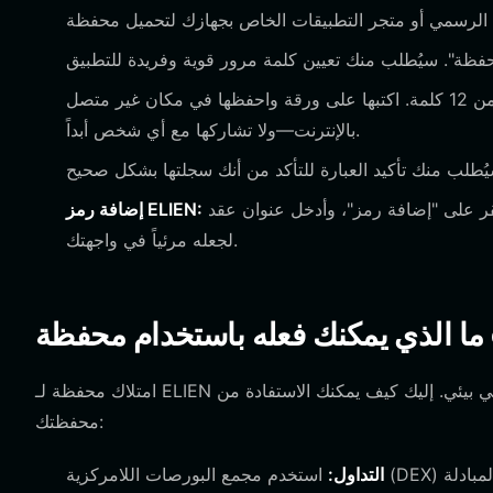
سيقوم التطبيق بإنشاء عبارة استرداد مكونة من 12 كلمة. اكتبها على ورقة واحفظها في مكان غير متصل
بالإنترنت—ولا تشاركها مع أي شخص أبداً.
بمجرد أن تصبح محفظتك نشطة، انتقل إلى قسم إدارة الأصول، وانقر على "إضافة رمز"، وأدخل عنوان عقد ELIEN
إضافة رمز ELIEN:
لجعله مرئياً في واجهتك.
امتلاك محفظة لـ ELIEN يتجاوز مجرد الاحتفاظ برصيد؛ بل يتعلق بالمشاركة النشطة في نظام رقمي بيئي. إليك كيف يمكنك الاستفادة من
محفظتك:
التداول:
استخدم مجمع البورصات اللامركزية (DEX) المدمج لمبادلة ELIEN برموز أخرى، مستفيداً من السيولة العالية التي غالباً ما