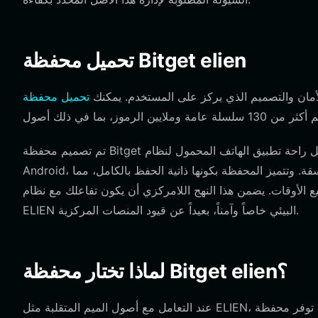
تحميل محفظة Bitget elien
لأمان والتصميم الذي يركز على المستخدم. يمكنك
تم تصميم محفظة Bitget لتكون سهلة الوصول عبر جميع المنصات. وسواء كنت تفضل راحة تطبيق الهاتف المحمول لنظام iOS أو
Android، أو وظائف سطح المكتب الخاصة بإضافة المتصفح، فإن التجربة تظل متسقة. وتتميز المحفظة بكونها ذاتية الحفظ بالكامل، مما
 الأوقات. يضمن هذا النهج اللامركزي أن يكون تفاعلك مع نظام
ELIEN البيئي خاصاً وآمناً، بعيداً عن قيود المنصات المركزية.
لماذا تختار محفظة Bitget elien؟
عند التعامل مع أصول الميم المتقلبة مثل ELIEN، فإن اختيارك للمحفظة أمر مهم. توفر محفظة Bitget العديد من المزايا المميزة للرموز