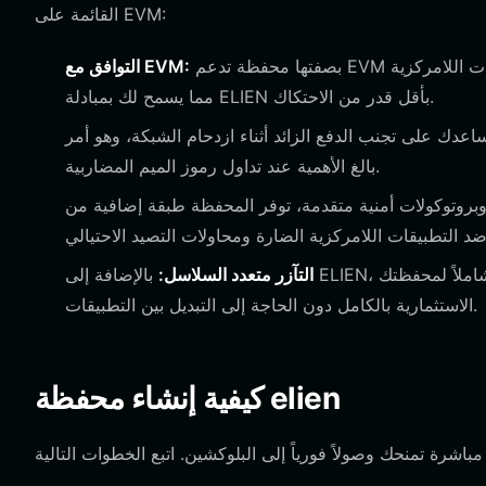
القائمة على EVM:
بصفتها محفظة تدعم EVM أصلياً، فهي تتكامل بشكل مثالي مع البورصات اللامركزية (DEXs) وبروتوكولات السيولة،
التوافق مع EVM:
مما يسمح لك بمبادلة ELIEN بأقل قدر من الاحتكاك.
ساعدك على تجنب الدفع الزائد أثناء ازدحام الشبكة، وهو أمر
بالغ الأهمية عند تداول رموز الميم المضاربية.
تخدم بقيمة 300 مليون دولار وبروتوكولات أمنية متقدمة، توفر المحفظة طبقة إضافية من
التآزر متعدد السلاسل:
بالإضافة إلى ELIEN، يمكنك إدارة الأصول عبر أكثر من 130 سلسلة، مما يجعلها مركزاً شاملاً لمحفظتك
الاستثمارية بالكامل دون الحاجة إلى التبديل بين التطبيقات.
كيفية إنشاء محفظة elien