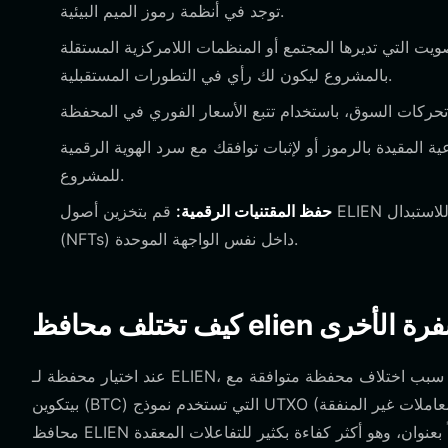
توجد في أنظمة رموز الميم البيئية.
 تديرها المجتمع أو المنظمات اللامركزية المستقلة (DAOs) المرتبطة
بالمشروع ليكون لك رأي في التطورات المستقبلية.
المقيدة بالرموز أو لإثبات توافقك مع سرد الهوية الرقمية
للمشروع.
حفظ المقتنيات الرقمية:
قم بتخزين أصول ELIEN الخاصة بك بأمان مع إدارة مقتنيات رقمية أخرى أو رموز غير قابلة للاستبدال
(NFTs) داخل نفس الواجهة الموحدة.
ت المشفرة الأخرى
عند اختيار محفظة لـ ELIEN، من المهم فهم سبب اختلاف محفظة متوافقة مع EVM مثل Bitget عن النماذج الأخرى. على عكس محافظ
بيتكوين (BTC) التي تستخدم نموذج UTXO (مخرجات المعاملات غير المنفقة)، والذي يركز على تتبع مدخلات ومخرجات محددة، تعمل
محافظ ELIEN على نموذج قائم على الحساب. وهذا يعني أن محفظتك تتتبع رصيداً مرتبطاً بعنوان، وهو أكثر كفاءة بكثير للتفاعلات المعقدة