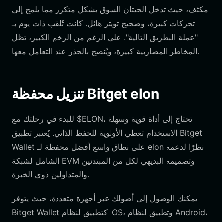
مكثف، حيث تدخل الحيتان السوق بشكل متكرر مما يلمح إلى
تحركات كبيرة، وضجيج تويتر هائل. كانت تُلقب ذات يوم بـ
"عملة البطريق التالية". على الرغم من الزخم الكبير، تظل
المخاطر المضاربية كبيرة، ويُنصح بالحذر عند التعامل معها.
تنزيل محفظة Bitget elon
للبدء في رحلتك مع $ELON، تحتاج إلى أداة قوية وسهلة
الاستخدام تعطي الأولوية للحفظ الذاتي. يُعتبر تطبيق Bitget
Wallet على نطاق واسع أفضل محفظة لـ elon نظرًا لدعمه
الشامل لشبكة EVM وتصميمه البديهي لكل من المبتدئين
والمتداولين ذوي الخبرة.
يمكنك الوصول إلى أصولك عبر أجهزة متعددة، حيث يتوفر
Bitget Wallet كتطبيق لنظام iOS، وتطبيق لنظام Android،