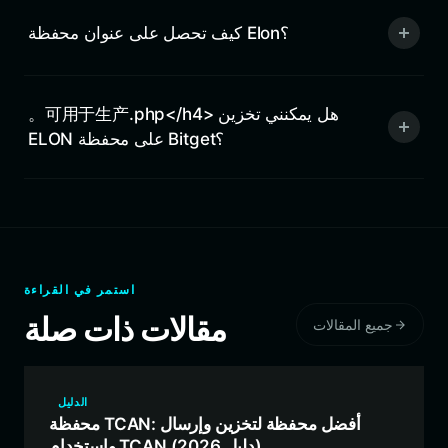
كيف تحصل على عنوان محفظة Elon؟
。可用于生产.php</h4> هل يمكنني تخزين
ELON على محفظة Bitget؟
استمر في القراءة
مقالات ذات صلة
جميع المقالات
الدليل
محفظة TCAN: أفضل محفظة لتخزين وإرسال
واستخدام TCAN (دليل 2026)