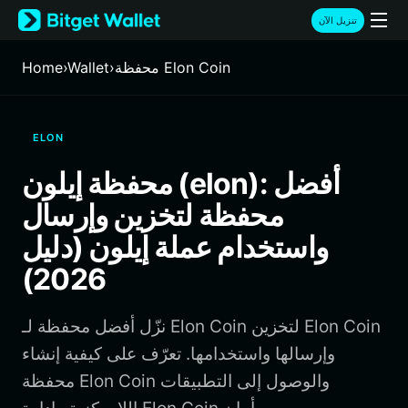
English
تنزيل الآن
日本語
Tiếng Việt
محفظة Elon Coin
›
Wallet
›
Home
Русский
Español (Latinoamérica)
Türkçe
ELON
Italiano
Français
محفظة إيلون (elon): أفضل
Deutsch
محفظة لتخزين وإرسال
简体中文
繁體中文
واستخدام عملة إيلون (دليل
Português (Portugal)
2026)
Bahasa Indonesia
ภาษาไทย
हिन्दी
نزّل أفضل محفظة لـ Elon Coin لتخزين Elon Coin
বাংলা
وإرسالها واستخدامها. تعرّف على كيفية إنشاء
Español
محفظة Elon Coin والوصول إلى التطبيقات
Português (Brasil)
Español (Argentina)