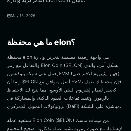
اللامركزية وإدارة Elon Coin بأمان.
May 16, 2026
ما هي محفظة elon؟
محفظة elon هي واجهة رقمية مصممة لتخزين وإدارة
والتفاعل مع رمز Elon Coin ($ELON) بشكل آمن، والذي
يعمل على شبكة بلوكتشين EVM (جهاز إيثيريوم الافتراضي).
وبما أن $ELON أصل متوافق مع EVM، فإن محفظتك تعمل
كجسر لنظام إيثيريوم البيئي الأوسع، مما يتيح لك الاحتفاظ
بالرموز، وتنفيذ تفاعلات العقود الذكية، والمشاركة في
بروتوكولات التمويل اللامركزي (DeFi) مباشرة على الشبكة.
تستفيد عملة Elon Coin ($ELON) من ميمات ماسك
لإنشائها، مع صورة رمزية تشبه عملة تذكارية. ضجيج المجتمع