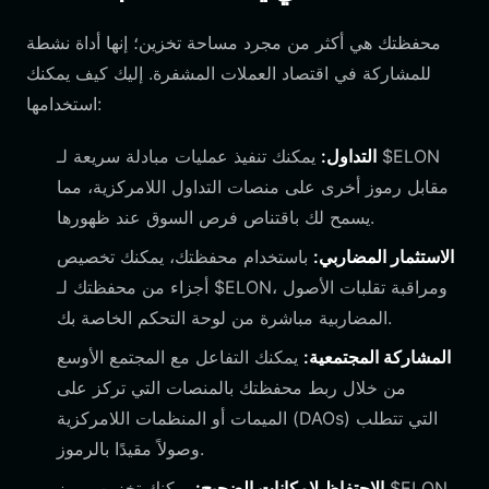
محفظتك هي أكثر من مجرد مساحة تخزين؛ إنها أداة نشطة
للمشاركة في اقتصاد العملات المشفرة. إليك كيف يمكنك
استخدامها:
التداول:
يمكنك تنفيذ عمليات مبادلة سريعة لـ $ELON
مقابل رموز أخرى على منصات التداول اللامركزية، مما
يسمح لك باقتناص فرص السوق عند ظهورها.
الاستثمار المضاربي:
باستخدام محفظتك، يمكنك تخصيص
أجزاء من محفظتك لـ $ELON، ومراقبة تقلبات الأصول
المضاربية مباشرة من لوحة التحكم الخاصة بك.
المشاركة المجتمعية:
يمكنك التفاعل مع المجتمع الأوسع
من خلال ربط محفظتك بالمنصات التي تركز على
الميمات أو المنظمات اللامركزية (DAOs) التي تتطلب
وصولاً مقيدًا بالرموز.
الاحتفاظ لإمكانات الضجيج:
يمكنك تخزين رموز $ELON