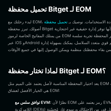
تحميل محفظة Bitget لـ EOM
 آمنة ومتعددة الاستخدامات. نوصيك بـ
أصولك. تبرز محفظة Bitget كخيار أول لأنها توفر إدارة حقيقية غير احتجازية (non-custodial)، مما يعني أنك أنت فقط، ومن دون غيرك،
من يمتلك المفاتيح الخاصة لرموز EOM الخاصة بك. سواء كنت تتنقل أو تجلس أمام جهاز الكمبيوتر الخاص بك، توفر المحفظة تجربة سلسة
عبر iOS وAndroid وإضافات المتصفح. بفضل دعم قوي متعدد السلاسل، يمكنك بسهولة إدارة EOM الخاص بك جنبًا إلى جنب مع أصول
لماذا تختار محفظة Bitget لـ EOM؟
يعد اختيار المحفظة المناسبة لأصل يعتمد على الميم مثل EOM أمرًا بالغ الأهمية لكل من الأمان والفائدة. إليك سبب كون محفظة Bitget
هي الخيار الأفضل لعشاق EOM:
نظرًا لأن EOM رمز يعتمد على EVM، توفر محفظة Bitget تكاملاً أصليًا، مما يسمح لك بالتفاعل مع البورصات
توافق سلس مع EVM: