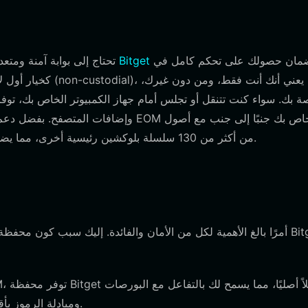
لضمان حصولك على تحكم كامل في
تحميل محفظة Bitget
لبدء رحلتك مع EOM، تحتاج إلى بوابة
من أكثر من 130 سلسلة بلوكشين رئيسية أخرى، مما يضمن بقاء محفظتك منظمة ويمكن الوصول إليها في جميع الأوقات.
اللامركزية (DEXs) ومبادلة الرموز بأقل قدر من الاحتكاك ورسوم غاز مُحسّنة.