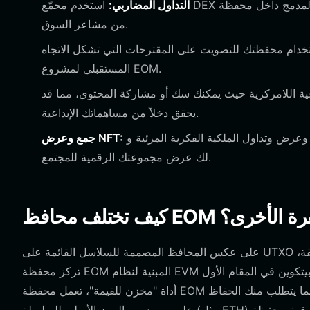
التداول المضاربي:
استخدم مجمّع DEX المدمج داخل محفظة Bitget لمبادلة EOM مع رموز أخرى خلال فترات التقلب العالي، مستفيدًا
من مشاعر السوق.
تخدام محفظتك للتصويت على المقترحات التي تشكل الاتجاه
المستقبلي لمشروع EOM.
ة اللامركزية حيث يمكنك سك أو مشاركة المحتوى، مما قد
يحقق دخلاً من مساهماتك الإبداعية.
قم بتخزين وعرض وتداول الملكية الفكرية المرئية وNFTs المتعلقة بـ EOM مباشرة داخل معرض المحفظة، مما يتيح
جمع وعرض NFT:
لك عرض مجموعتك الرقمية للمجتمع.
 المشفرة الأخرى؟
على عكس المحافظ المصممة للسلاسل القائمة على UTXO مثل بيتكوين، والتي تعطي الأولوية لسجل المعاملات والمخرجات غير المنفقة،
تركز محفظة EOM المبنية لنظام EVM البيئي على منطق الحساب والتفاعل مع العقود الذكية. بينما تعد محفظة بيتكوين في المقام الأول
أداة "مخزن للقيمة"، تعمل محفظة EOM الخاصة بك كـ "بوابة للمنفعة". فهي تتعامل مع رسوم الغاز بشكل مختلف، مما يتطلب منك الحفاظ