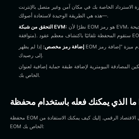
ة الاسترداد الخاصة بك في مكان آمن وغير متصل بالإنترنت
—هذه هي الطريقة الوحيدة لاستعادة أصولك.
نظرًا لأن EOM هو رمز EVM، تأكد من ضبط محفظتك على الشبكة الصحيحة (عادةً إيثيريوم أو شبكة L2
التحقق من شبكة EVM:
ة تلقائيًا باكتشاف معظم عقود EOM.
إضافة رمز مخصص:
إذا لم يظهر EOM تلقائيًا، استخدم ميزة "إضافة رمز" (Add Token) والصق عنوان عقد EOM الرسمي لاستيراده
إلى رصيدك.
 المصادقة البيومترية لإضافة طبقة حماية إضافية لعنوان EOM
الخاص بك.
محفظة EOM الخاصة بك هي أكثر من مجرد قبو للتخزين؛ إنها أداة نشطة للمشاركة في الاقتصاد الرقمي. إليك كيف يمكنك الاستفادة من
EOM الخاص بك: