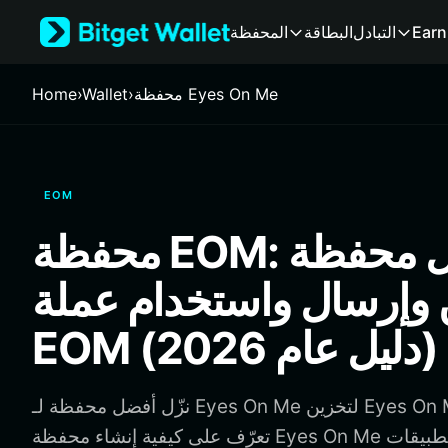
English
Earn
التبادل
البطاقة
المحفظة
日本語
Tiếng Việt
Русский
محفظة Eyes On Me
›
Wallet
›
Home
Español (Latinoamérica)
Türkçe
Italiano
Français
EOM
Deutsch
简体中文
محفظة EOM: أفضل محفظة
繁體中文
Português (Portugal)
 وإرسال واستخدام عملة
Bahasa Indonesia
ภาษาไทย
EOM (دليل عام 2026)
हिन्दी
বাংলা
Español
نزّل أفضل محفظة لـ Eyes On Me لتخزين Eyes On Me وإرسالها واستخدامها.
Português (Brasil)
تعرّف على كيفية إنشاء محفظة Eyes On Me والوصول إلى التطبيقات
Español (Argentina)