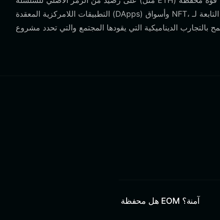
على رصيد من الرمز الأصلي للسلسلة (مثل ETH) لتنفيذ المعاملات. علاوة على ذلك، تكمن قوة محفظة EOM في قدرتها على التفاعل مع
التطبيقات اللامركزية المعقدة (DApps) وأسواق NFT، وهو ما يختلف بشكل جوهري عن طبيعة المحافظ غير التابعة لـ EVM التي تعتمد
هل محفظة EOM آمنة؟