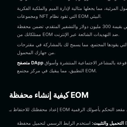
لمرئية، مما يجعلها مثالية لإدارة الميم والملكية الفكرية
ومجموعات NFT التي تقود نظام EOM البيئي.
بفضل صندوق حماية المستخدم المخصص بقيمة 300 مليون دولار والتشفير المتقدم، تضمن محفظة Bitget حماية
ممتلكاتك من EOM ضد التهديدات الشائعة عبر الإنترنت.
يقودها المجتمع، مما يسمح لك بالمشاركة في مقترحات EOM مباشرة
من جهازك المحمول.
اعر الاجتماعية المنتشرة وأسواق NFT مباشرة داخل
التطبيق، مما يبقيك في مركز مجتمع EOM.
كيفية إنشاء محفظة EOM
التحميل والتثبيت: