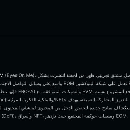
واسع على وسائل التواصل الاجتماعي تتعلق بر
تكشاف نماذج جديدة لتحقيق الدخل من المحتوى لمنشئي المحتوى الر
EVM البيئي، فإن محفظتك تعمل كبوابتك إلى التمويل اللامركزي (DeFi)، وأسواق NFT، ومنصات حوكمة المجتمع حيث تزدهر EOM.