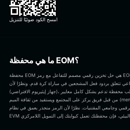
امسح الكود ضوئيًا للتنزيل
ما هي محفظة EOM؟
محفظة EOM هي حل تخزين رقمي مصمم للتفاعل مع رمز EOM (Eyes On Me)، وهو أصل مشتق تجريبي ظهر من لحظة انتشرت بشكل
دود فعل المشجعين في مباراة كرة قدم. ونظرًا لأن EOM تعمل على شبكة البلوكشين EVM
(جهاز إيثيريوم الافتراضي)، فإنها تتطلب محفظة تدعم بشكل كامل معايير ERC-20 والشبكات المتوافقة مع EVM. يتم دفع المشروع نفسه
من قبل فريق يركز على المجتمع ويستفيد من ثقافة الميم (meme) والملكية الفكرية المرئية/NFTs لتعزيز المشاركة العميقة، بهدف
قمي وجامعي المقتنيات. نظرًا لأن الرمز متجذر بعمق في نظام