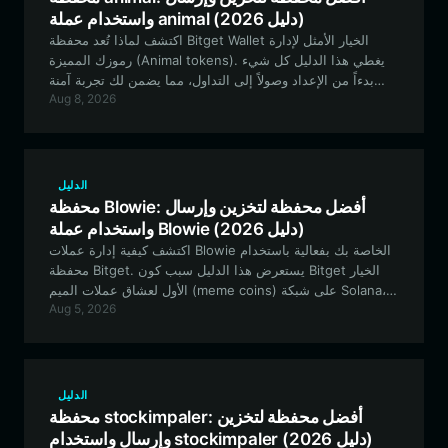
واستخدام عملة animal (دليل 2026)
اكتشف لماذا تُعد محفظة Bitget Wallet الخيار الأمثل لإدارة
رموزك المميزة (Animal tokens). يغطي هذا الدليل كل شيء
بدءاً من الإعداد وصولاً إلى التداول، مما يضمن لك تجربة آمنة
Aug 8, 2026
وفعالة مع هذا الأصل الفريد القائم على الميمات على شبكة
Solana.
الدليل
محفظة Blowie: أفضل محفظة لتخزين وإرسال
واستخدام عملة Blowie (دليل 2026)
اكتشف كيفية إدارة عملات Blowie الخاصة بك بفعالية باستخدام
محفظة Bitget. يستعرض هذا الدليل سبب كون Bitget الخيار
الأول لعشاق عملات الميم (meme coins) على شبكة Solana،
Aug 5, 2026
حيث توفر تخزيناً آمناً وتجارب تداول سلسة.
الدليل
محفظة stockimpaler: أفضل محفظة لتخزين
وإرسال واستخدام stockimpaler (دليل 2026)