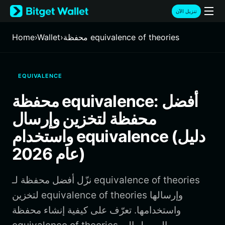
English
تنزيل الآن
日本語
Tiếng Việt
محفظة equivalence of theories
›
Wallet
›
Home
Русский
Español (Latinoamérica)
Türkçe
EQUIVALENCE
Italiano
Français
محفظة equivalence: أفضل
Deutsch
محفظة لتخزين وإرسال
简体中文
繁體中文
واستخدام equivalence (دليل
Português (Portugal)
عام 2026)
Bahasa Indonesia
ภาษาไทย
हिन्दी
نزّل أفضل محفظة لـ equivalence of theories
বাংলা
لتخزين equivalence of theories وإرسالها
Español
واستخدامها. تعرّف على كيفية إنشاء محفظة
Português (Brasil)
Español (Argentina)