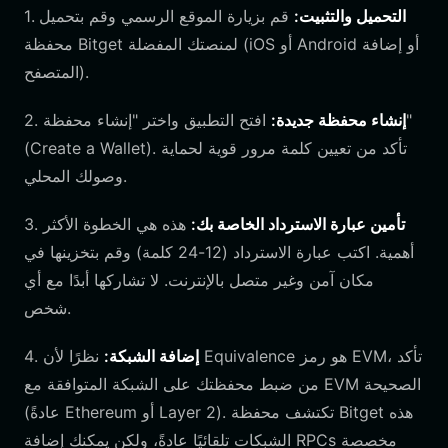
التحميل والتثبيت:
قم بزيارة الموقع الرسمي وقم بتحميل
1.
محفظة Bitget لمنصتك المفضلة (iOS أو Android أو إضافة
المتصفح).
إنشاء محفظة جديدة:
افتح التطبيق واختر "إنشاء محفظة"
2.
(Create a Wallet). تأكد من تعيين كلمة مرور قوية لحماية
وصولك المحلي.
تأمين عبارة الاسترداد الخاصة بك:
هذه هي الخطوة الأكثر
3.
أهمية. اكتب عبارة الاسترداد (12-24 كلمة) وقم بتخزينها في
مكان آمن وغير متصل بالإنترنت. لا تشاركها أبدًا مع أي
شخص.
إضافة الشبكة:
نظرًا لأن Equivalence هو رمز EVM، تأكد
4.
من ضبط محفظتك على الشبكة المتوافقة مع EVM الصحيحة
(عادةً Ethereum أو Layer 2). تكتشف محفظة Bitget هذه
الشبكات تلقائيًا عادةً، ولكن يمكنك إضافة RPCs مخصصة