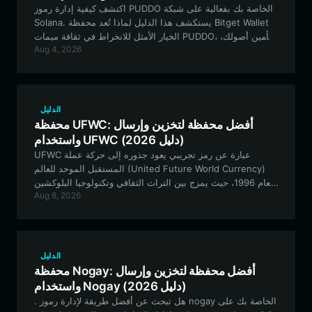
اكتشف كيفية إدارة رموز PUDDO الخاصة بك بفعالية على شبكة
Solana. يستكشف هذا الدليل لماذا تُعد محفظة Bitget Wallet
الخيار الأمثل للانخراط في ثقافة ميمات PUDDO، وتأمين أصولك،
Aug 4, 2026
والمشاركة في النظام البيئي للمجتمع المستوحى من HEDZ.
الدليل
محفظة UFWC: أفضل محفظة لتخزين وإرسال
واستخدام UFWC (دليل 2026)
UFWC عبارة عن رمز تجريبي يعود جذوره إلى حركة عملة
المستقبل الموحد للعالم (United Future World Currency)
لعام 1996، حيث يمزج بين التراث الثقافي وتكنولوجيا البلوكشين
Aug 8, 2026
الحديثة. وللتفاعل مع هذا الأصل الفريد على شبكة EVM، يحتاج
المستخدمون إلى منصة آمنة ومتعددة الاستخدامات وسهلة
الاستخدام مثل Bitget Wallet.
الدليل
محفظة Nogay: أفضل محفظة لتخزين وإرسال
واستخدام Nogay (دليل 2026)
. هل تبحث عن أفضل طريقة لإدارة رموز nogay الخاصة بك على