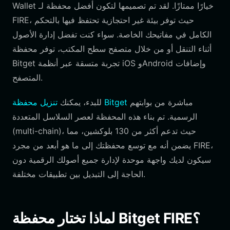
Wallet خيارًا ممتازًا. لقد تم تصميمها لتكون أفضل محفظة لـ
FIRE، حيث توفر بيئة غير احتجازية تحتفظ فيها بالتحكم
الكامل في مفاتيحك الخاصة. سواء كنت تفضل إدارة الأصول
أثناء التنقل أو من خلال متصفح سطح المكتب، توفر محفظة
Bitget تجربة متسقة عبر أنظمة iOS وAndroid وإضافات
المتصفح.
مباشرة من بوابتهم
تنزيل محفظة Bitget
للبدء، يمكنك
الرسمية. تم بناء هذه المحفظة لعصر السلاسل المتعددة
(multi-chain)، حيث تدعم أكثر من 130 بلوكشين، مما
يضمن أنه مع توسع محفظتك إلى ما هو أبعد من مجرد FIRE،
سيكون لديك واجهة موحدة لإدارة جميع أصولك الرقمية دون
الحاجة إلى التبديل بين تطبيقات مختلفة.
لماذا تختار محفظة Bitget FIRE؟