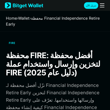
English
تنزيل الآن
日本語
Tiếng Việt
محفظة Financial Independence Retire
›
Wallet
›
Home
Русский
Early
Español (Latinoamérica)
Türkçe
Italiano
FIRE
Français
Deutsch
محفظة FIRE: أفضل محفظة
简体中文
لتخزين وإرسال واستخدام عملة
繁體中文
Português (Portugal)
FIRE (دليل عام 2025)
Bahasa Indonesia
ภาษาไทย
نزّل أفضل محفظة لـ Financial Independence
हिन्दी
বাংলা
Retire Early لتخزين Financial Independence
Español
Retire Early وإرسالها واستخدامها. تعرّف على
Português (Brasil)
كيفية إنشاء محفظة Financial Independence
Español (Argentina)