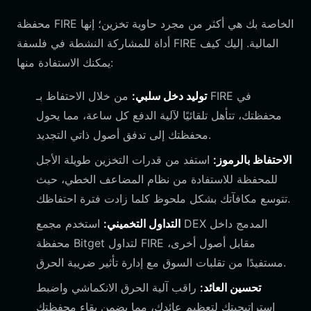
محفظة FIRE الخاصة بك هي أكثر من مجرد حاوية تخزين؛ إنها
أداة للمشاركة النشطة في فلسفة FIRE المالية. إليك كيف
يمكنك الاستفادة منها:
توليد دخل سلبي:
من خلال الاحتفاظ بـ FIRE في
محفظتك، تتأهل تلقائيًا لآلية الدفع كل ساعة، مما يحول
محفظتك إلى تدفق أصول ذاتي التجديد.
الاحتفاظ بالرموز:
استفد من قدرات التخزين طويلة الأجل
للمحفظة للاستفادة من نظام المضاعف الخطي، حيث
تتوسع مكافآتك بشكل ملحوظ كلما زادت فترة احتفاظك.
التداول التخميني:
استخدم مجمع DEX المدمج داخل
محفظة Bitget لتداول FIRE مقابل أصول أخرى،
مستفيدًا من تقلبات السوق مع إدارة تأثير ضريبة الحرق.
تحسين العائد:
راقب آلية الحرق الانكماشي واضبط
استراتيجيتك لتعظيم عائدك، مما يضمن بقاء محفظتك