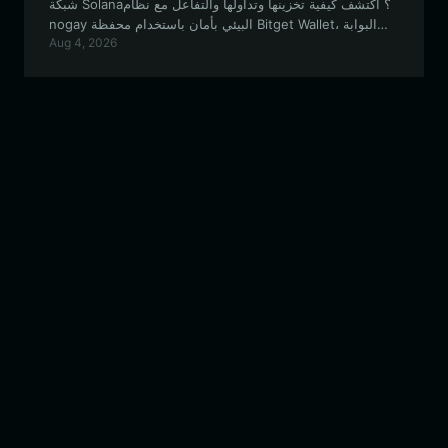
شبكة Solana؟ اكتشف كيفية تخزينها وتداولها والتفاعل مع نظام
nogay البيئي بأمان باستخدام محفظة Bitget Wallet، البوابة
Aug 4, 2026
اللامركزية المثالية لعشاق العملات الميمية (memecoins).