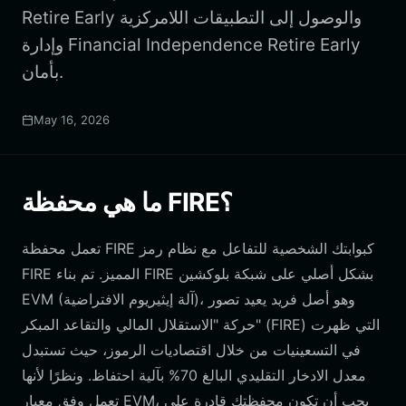
Retire Early والوصول إلى التطبيقات اللامركزية
وإدارة Financial Independence Retire Early
بأمان.
May 16, 2026
ما هي محفظة FIRE؟
تعمل محفظة FIRE كبوابتك الشخصية للتفاعل مع نظام رمز
FIRE المميز. تم بناء FIRE بشكل أصلي على شبكة بلوكشين
EVM (آلة إيثيريوم الافتراضية)، وهو أصل فريد يعيد تصور
حركة "الاستقلال المالي والتقاعد المبكر" (FIRE) التي ظهرت
في التسعينيات من خلال اقتصاديات الرموز، حيث تستبدل
معدل الادخار التقليدي البالغ 70% بآلية احتفاظ. ونظرًا لأنها
تعمل وفق معيار EVM، يجب أن تكون محفظتك قادرة على