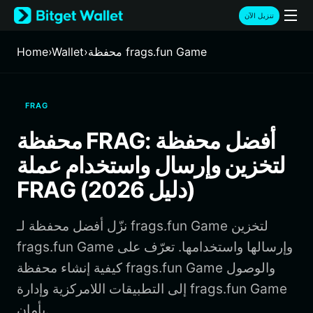
English
تنزيل الآن
日本語
Tiếng Việt
محفظة frags.fun Game
›
Wallet
›
Home
Русский
Español (Latinoamérica)
Türkçe
FRAG
Italiano
Français
محفظة FRAG: أفضل محفظة
Deutsch
لتخزين وإرسال واستخدام عملة
简体中文
繁體中文
FRAG (دليل 2026)
Português (Portugal)
Bahasa Indonesia
نزّل أفضل محفظة لـ frags.fun Game لتخزين
ภาษาไทย
हिन्दी
frags.fun Game وإرسالها واستخدامها. تعرّف على
বাংলা
كيفية إنشاء محفظة frags.fun Game والوصول
Español
إلى التطبيقات اللامركزية وإدارة frags.fun Game
Português (Brasil)
بأمان.
Español (Argentina)