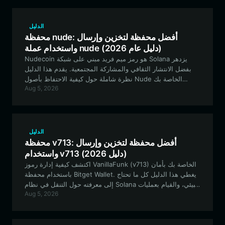
الدليل
محفظة nude: أفضل محفظة لتخزين وإرسال
واستخدام عملة nude (دليل عام 2026)
Nudecoin هو رمز ميم فريد مبني على شبكة Solana يزدهر
بفضل الانتشار الثقافي والمشاركة المجتمعية. يقدم هذا الدليل
نظرة شاملة حول كيفية الاحتفاظ بأصول Nude الخاصة بك
Aug 5, 2026
وتداولها وإدارتها بشكل آمن باستخدام محفظة Bitget Wallet،
وهي الخيار الأمثل لمعاملات Solana عالية السرعة ومنخفضة
التكلفة.
الدليل
محفظة v713: أفضل محفظة لتخزين وإرسال
واستخدام v713 (دليل 2026)
اكتشف كيفية إدارة رموز VanillaFunk (v713) الخاصة بك بأمان
باستخدام محفظة Bitget Wallet. يغطي هذا الدليل كل ما تحتاج
إلى معرفته حول التنقل في نظام Solana البيئي، والقيام بعمليات
Aug 5, 2026
الرهن (staking)، والمشاركة في فعاليات مجتمع V713 باستخدام
أفضل محفظة لامركزية في فئتها.