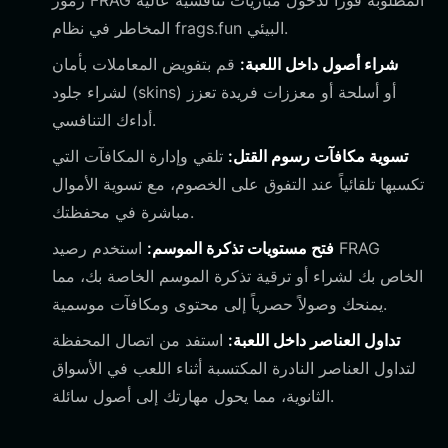
رموز FRAG المطلوبة فوراً لدخول مباريات تنافسية عالية
المخاطر في نظام frags.fun البيئي.
شراء أصول داخل اللعبة:
قم بتفويض المعاملات بأمان
لشراء جلود (skins) أو أسلحة أو معززات فريدة تعزز
أداءك التنافسي.
تسوية مكافآت رسوم القتل:
تلقي وإدارة المكافآت التي
تكسبها تلقائياً عند التفوق على الخصوم، مع تسوية الأموال
مباشرة في محفظتك.
فتح مستويات تذكرة الموسم:
استخدم رصيد FRAG
الخاص بك لشراء أو ترقية تذكرة الموسم الخاصة بك، مما
يمنحك وصولاً حصرياً إلى محتوى ومكافآت موسمية.
تداول العناصر داخل اللعبة:
استفد من اتصال المحفظة
لتداول العناصر النادرة المكتسبة أثناء اللعب في الأسواق
الثانوية، مما يحول مهارتك إلى أصول سائلة.