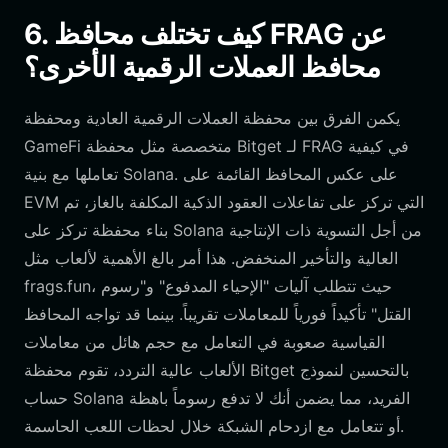
6. كيف تختلف محافظ FRAG عن
محافظ العملات الرقمية الأخرى؟
يكمن الفرق بين محفظة العملات الرقمية العادية ومحفظة
GameFi متخصصة مثل محفظة Bitget لـ FRAG في كيفية
تعاملها مع بنية Solana. على عكس المحافظ القائمة على
EVM التي تركز على تفاعلات العقود الذكية المكلفة بالغاز، تم
بناء محفظة تركز على Solana من أجل التسوية ذات الإنتاجية
العالية والتأخير المنخفض. هذا أمر بالغ الأهمية لألعاب مثل
frags.fun، حيث تتطلب آليات "الإحياء المدفوع" و"رسوم
القتل" تأكيداً فورياً للمعاملات تقريباً. بينما قد تواجه المحافظ
القياسية صعوبة في التعامل مع حجم هائل من معاملات
الألعاب عالية التردد، تقوم محفظة Bitget بالتحسين لنموذج
حساب Solana الفريد، مما يضمن أنك لا تدفع رسوماً باهظة
أو تتعامل مع ازدحام الشبكة خلال لحظات اللعب الحاسمة.