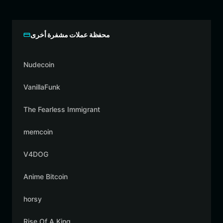
محفظة عملات مشفرة أخرى
Nudecoin
VanillaFunk
The Fearless Immigrant
memcoin
V4DOG
Anime Bitcoin
horsy
Rise Of A King