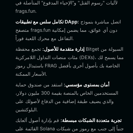
لآليات "رسوم القتل" و"الإحياء المدفوع" المتأصلة في
frags.fun.
اتصل مباشرة بنموذج
تكامل سلس مع تطبيقات DApp:
متصفح frags.fun دون أي عوائق، مما يضمن إمكانية
التفاعل مع محرك اللعبة فوراً.
إدارة متقدمة للأصول:
تجمع محفظة Bitget السيولة من
مئات منصات التداول اللامركزية (DEXs)، مما يسمح لك
باستبدال رموز FRAG الخاصة بك بأصول أخرى بأفضل
الأسعار الممكنة.
أمان بمستوى مؤسسي:
استفد من صندوق حماية
المستخدمين الخاص بالمنصة بقيمة 300 مليون دولار،
والذي يضيف طبقة إضافية من الدفاع لأصولك على
البلوكتشين.
تجربة متعددة الشبكات مبسطة:
قم بإدارة أصول ألعابك
القائمة على Solana جنباً إلى جنب مع رموز من شبكات