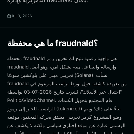
اللامركزية وإدارة fraudnald بأمان.
Jul 3, 2026
ما هي محفظة fraudnald؟
محفظة fraudnald هي واجهة رقمية تتيح لك تخزين رمز
fraudnald وإرساله والتفاعل معه بشكل آمن، وهو أصل
تجريبي مبني على بلوكشين سولانا (Solana). نشأت
fraudnald من تغريدة كاشفة حول تورط ترامب المزعوم في
"احتيال عبر الأسلاك"، نُشرت بتاريخ 2026-07-03 بواسطة
PoliticsVideoChannel. قام المجتمع بتحويل الكلمات
الرئيسية للخبر إلى رموز (tokenized) بناءً على ذلك؛ ويتم
وضع المشروع كرمز تجريبي مشتق يحركه المجتمع. موقعه
الرسمي عبارة عن موقع إخباري سياسي ولكنه لا يكشف عن
فريق التطوير الأساسي أو الكيان القانوني. المفهوم الأساسي