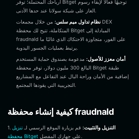
أرباحك المحتملة؛ توفر Bitget توجيهًا فعالًا لإبقاء رسوم
الغاز على شبكة سولانا عند حدها الأدنى.
نظام تداول ميم سلس:
من خلال مجمعات DEX
المتكاملة، تتيح لك محفظة Bitget المبادلة إلى
fraudnald على الفور، متجاوزة الاحتكاك الذي غالبًا ما
يرتبط بعمليات الجسور اليدوية.
أمان معزز للأصول:
مدعومة بصندوق حماية المستخدم
البالغ 300 مليون دولار، توفر محفظة Bitget طبقة
إضافية من الأمان وراحة البال عند التفاعل مع المشاريع
التجريبية التي يقودها المجتمع.
كيفية إنشاء محفظة fraudnald
التنزيل والتثبيت:
قم بزيارة الموقع الرسمي لـ
تنزيل
1.
على جهازك المفضل.
محفظة Bitget