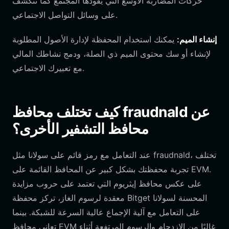
حركات المضاربة الأوسع التي يقودها المجتمع كما تتكشف
على وسائل التواصل الاجتماعي.
إنشاء الميم:
يمكنك استخدام المحفظة لإدارة الأصول المطلوبة
لإنشاء أو سك محتوى الميم ذي الصلة، ودمج نشاطك المالي
مع تعبيرك الاجتماعي.
كيف تختلف محافظ fraudnald عن
محافظ التشفير الأخرى؟
عند التعامل مع رمز قائم على سولانا مثل fraudnald، تختلف
تجربة محفظتك بشكل كبير عن المحافظ القائمة على EVM.
على عكس محافظ إيثريوم التي تعتمد على حروب مزايدة
معقدة لرسوم الغاز، تركز محفظة Bitget المحسنة لسولانا
على التعامل مع آلية الإجماع عالية السرعة للشبكة. بينما
تعاني محافظ EVM غالبًا من الازدحام والرسوم المرتفعة أثناء