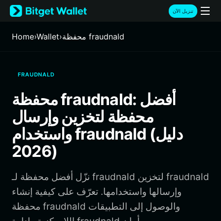
English
تنزيل الآن
日本語
Tiếng Việt
محفظة fraudnald
›
Wallet
›
Home
Русский
Español (Latinoamérica)
Türkçe
FRAUDNALD
Italiano
Français
محفظة fraudnald: أفضل
Deutsch
محفظة لتخزين وإرسال
简体中文
繁體中文
واستخدام fraudnald (دليل
Português (Portugal)
2026)
Bahasa Indonesia
ภาษาไทย
हिन्दी
نزّل أفضل محفظة لـ fraudnald لتخزين fraudnald
বাংলা
وإرسالها واستخدامها. تعرّف على كيفية إنشاء
Español
محفظة fraudnald والوصول إلى التطبيقات
Português (Brasil)
Español (Argentina)