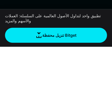
تطبيق واحد لتداول الأصول العالمية على السلسلة: العملات
والأسهم والمزيد
تنزيل محفظة Bitget
الشركة
نبذة عن محفظة Bitget
Products
المدونة
Crypto Card
Bitget Wallet X
الأكاديمية
Stablecoin Earn
المطورون
الأمان