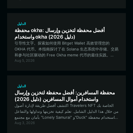
الدليل
محفظة okha: أفضل محفظة لتخزين وإرسال
واستخدام okha (دليل 2026)
引导性文字。探索如何使用 Bitget Wallet 高效管理您的
OKHA 代币。本指南探讨了在 Solana 生态系统中存储、交易
和参与社区驱动的 Free Okha meme 代币的最佳实践。
Aug 5, 2026
اكتشف كيفية إدارة رموز OKHA الخاصة بك بكفاءة باستخدام
محفظة Bitget. يستكشف هذا الدليل أفضل الممارسات لتخزين
وتداول والمشاركة في رمز الـ meme المجتمعي Free Okha
داخل نظام Solana البيئي.
الدليل
محفظة المسافرين: أفضل محفظة لتخزين وإرسال
واستخدام أموال المسافرين (دليل 2026)
اكتشف أفضل طريقة لإدارة أصول Travelers NFT الخاصة بك
من خلال هذا الدليل الشامل. تعلم كيفية تخزينها وتداولها والتفاعل
بأمان مع مجتمع "Lonely Samurai" و"Duck" باستخدام محفظة
Aug 3, 2026
Bitget.