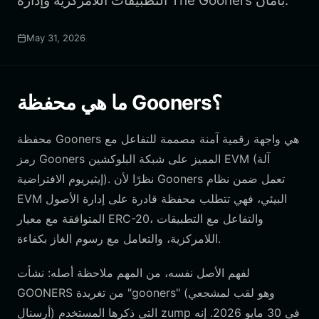
التطبيقات اللامركزية وإدارة The Gooners بأمان.
May 31, 2026
ما هي محفظة Gooners؟
محفظة Gooners هي واجهة رقمية آمنة مصممة للتفاعل مع
رمز Gooners المميز على شبكة البلوكشين EVM (آلة
إيثيريوم الافتراضية). نظرًا لأن Gooners تعمل ضمن نظام
EVM البيئي، فهي تتطلب محفظة قادرة على إدارة الأصول
المتوافقة مع معيار ERC-20، والتفاعل مع التطبيقات
اللامركزية، والتعامل مع رسوم الغاز بكفاءة.
لفهم الأصل نفسه، من المهم ملاحظة أصله: نشأت
GOONERS من تغريدة "gooners" (وهو لقب لمشجعي
أرسنال) التي ذكرها المستخدم zump في 30 مايو 2026. إنه