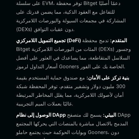
على سلسلة EVM، توفر محفظة Bitget دعمًا أصليًا
للتفاعل مع العقود الذكية، مما يضمن قدرتك على
المشاركة في مجمعات السيولة والبورصات اللامركزية
(DEXs) دون عقبات التوافق.
تجميع التمويل اللامركزي (DeFi) المتقدم:
تدمج محفظة
Bitget المئات من البورصات اللامركزية (DEXs) وجسور
السلاسل المتقاطعة، مما يساعدك في العثور على أفضل
أسعار التداول لرموز Gooners الخاصة بك على الفور.
بنية تركز على الأمان:
مع صندوق حماية المستخدم بقيمة
300 مليون دولار وتشفير متقدم، توفر المحفظة شبكة
أمان لأصولك اللامركزية، مما يقلل المخاطر المرتبطة
غالبًا بعملات الميم التجريبية.
الوصول إلى نظام DApp البيئي:
يسمح لك متصفح DApp
المدمج بالاتصال مباشرة بالمنصات التي يحركها المجتمع
وبوابات الحوكمة حيث يجتمع حاملو Gooners، دون