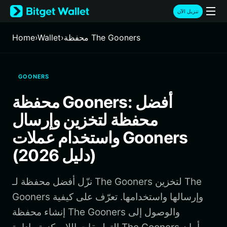
English
تنزيل الآن
日本語
Tiếng Việt
محفظة The Gooners
›
Wallet
›
Home
Русский
Español (Latinoamérica)
Türkçe
GOONERS
Italiano
Français
محفظة Gooners: أفضل
Deutsch
محفظة لتخزين وإرسال
简体中文
繁體中文
واستخدام عملات Gooners
Português (Portugal)
(دليل 2026)
Bahasa Indonesia
ภาษาไทย
हिन्दी
نزّل أفضل محفظة لـ The Gooners لتخزين The
বাংলা
Gooners وإرسالها واستخدامها. تعرّف على كيفية
Español
إنشاء محفظة The Gooners والوصول إلى
Português (Brasil)
Español (Argentina)