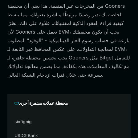
من المخرجات غير المنفقة. هذا يعني أن محفظة Gooners
الخاصة بك تدير رصيدًا مرتبطًا مباشرة بعنوانك، مما يبسط
كيفية قراءة العقود الذكية لمقتنياتك. علاوة على ذلك، نظرًا
لأن Gooners تعمل على EVM، يجب أن تكون محفظتك
بارعة في حساب رسوم الغاز الديناميكية - "الوقود" المطلوب
لمعالجة التداولات. على عكس المحافظ غير التابعة لـ EVM،
يجب تحسين محفظة جاهزة لـ Gooners مثل Bitget للتعامل
مع تكاليف المعاملات هذه بكفاءة، مما يضمن معالجة تداولاتك
بسرعة حتى خلال فترات ازدحام الشبكة العالي.
محفظة عملات مشفرة أخرى
sixfignig
USDG Bank