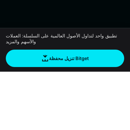
تطبيق واحد لتداول الأصول العالمية على السلسلة: العملات
والأسهم والمزيد
تنزيل محفظة Bitget
الشركة
نبذة عن محفظة Bitget
Products
المدونة
Crypto Card
Bitget Wallet X