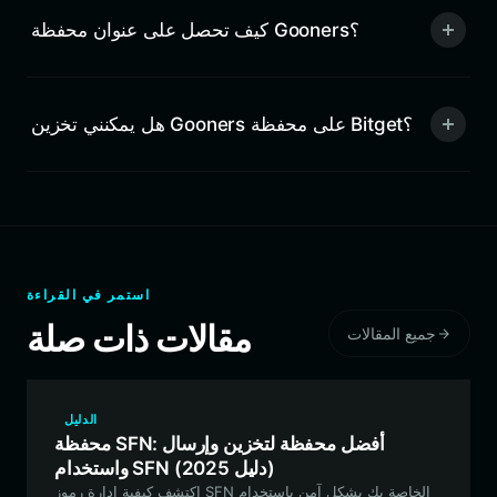
كيف تحصل على عنوان محفظة Gooners؟
هل يمكنني تخزين Gooners على محفظة Bitget؟
استمر في القراءة
مقالات ذات صلة
جميع المقالات
الدليل
محفظة SFN: أفضل محفظة لتخزين وإرسال
واستخدام SFN (دليل 2025)
اكتشف كيفية إدارة رموز SFN الخاصة بك بشكل آمن باستخدام