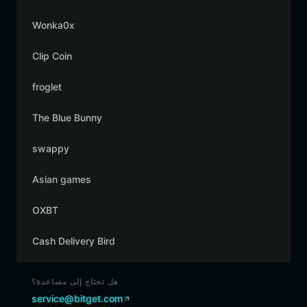
Wonka0x
Clip Coin
froglet
The Blue Bunny
swappy
Asian games
OXBT
Cash Delivery Bird
هل تحتاج إلى مساعدة؟
service@bitget.com