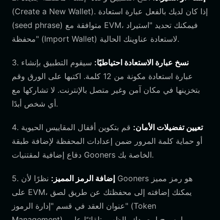
(Create a New Wallet). إذا كان لديك بالفعل عبارة استعادة
(seed phrase) متوافقة مع EVM، فيمكنك تحديد "استيراد
محفظة" (Import Wallet) لاستعادة عناوينك الحالية.
نسخ عبارة الاستعادة احتياطيًا:
سيقوم التطبيق بإنشاء
3.
عبارة استعادة مكونة من 12 كلمة. اكتبها على الورق وقم
بتخزينها في مكان آمن وغير متصل بالإنترنت. لا تشاركها مع
أي شخص أبدًا.
تعيين تفضيلات الأمان:
قم بتكوين أقفال المقاييس الحيوية
4.
أو حماية كلمة المرور ضمن إعدادات المحفظة لإضافة طبقة
دفاع إضافية لمقتنيات Gooners الخاصة بك.
إضافة الرمز المميز:
نظرًا لأن Gooners هو رمز مميز
5.
على EVM، يمكنك إضافته إلى محفظتك عن طريق لصق
عنوان العقد في قسم "إدارة الرموز" (Token
Management)، مما يسمح لرصيدك بالظهور تلقائيًا على