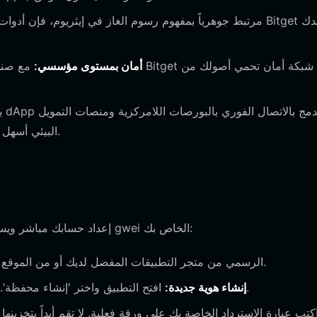
أمان بمستوى مؤسسي:
اللامركزي (DeFi)، مما يجعل المشاركة في نظام ETHGas البيئي أسهل.
إعداد حسابك مباشر ويستغرق بضع دقائق فقط. اتبع هذه الخطوات لتأمين عنوان محفظة gwei الخاص بك:
قم بتحميل تطبيق Bitget Wallet الرسمي من متجر التطبيقات المفضل لديك أو من الموقع الإلكتروني.
افتح التطبيق واختر 'إنشاء محفظة'. تأكد من أنك في بيئة خاصة حيث لا يمكن لأحد رؤية شاشتك.
إنشاء هوية جديدة: