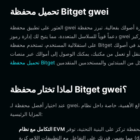
تحميل محفظة Bitget gwei
العثور على تطبيق محفظة gwei المناسب هو الخطوة الأولى نحو إدارة أصولك بفعالية. تبرز محفظة Bitget كحل من الدرجة الأولى يوفر
دعماً قوياً للسلاسل المتعددة، مما يتيح لك إدارة رموز gwei الخاصة بك جنباً إلى جنب مع أصول أخرى متنوعة في واجهة واحدة. مع التركيز
على استقلالية المستخدم، تستخدم محفظة Bitget خاصية الحفظ الذاتي للمفاتيح الخاصة، مما يضمن بقاءك المتحكم الوحيد في أصولك
تحميل محفظة Bitget
لماذا تختار محفظة Bitget gwei؟
عند اختيار أفضل محفظة لـ gwei، تعتبر الأمان والوظائف أمراً بالغ الأهمية، خاصة داخل نظام EVM البيئي. توفر محفظة Bitget العديد من
المزايا الرئيسية:
 البنية التحتية، توفر Bitget توافقاً أصلياً مع البروتوكولات القائمة على إيثريوم،