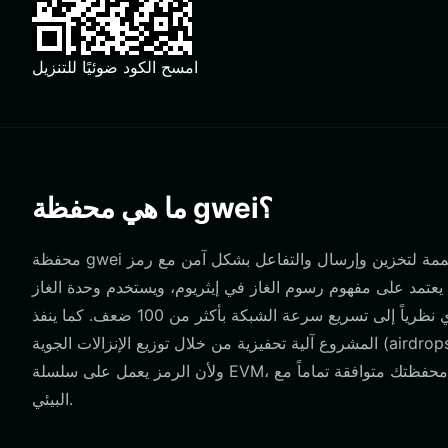
امسح الكود ضوئيًا للتنزيل
ما هي محفظة gwei؟
محفظة gwei هي واجهة رقمية مصممة لتخزين وإرسال والتفاعل بشكل آمن مع رمز ETHGas (GWEI). رمز ETHGas (GWEI) هو رمز
د على مفهوم رسوم الغاز في إيثريوم، ويستخدم وحدة الغاز GWEI كرمز له. يهدف المشروع إلى تحسين أداء إيثريوم عن طريق
تقسيم الكتل إلى كتل فرعية لتحقيق "إيثريوم في الوقت الفعلي"، مما يؤدي نظرياً إلى تسريع سرعة الشبكة بأكثر من 100 ضعف. كما ينفذ
المشروع آلية تحفيزية من خلال توزيع الإنزالات الجوية (airdrops) بناءً على أنماط استخدام الغاز التاريخية للمستخدمين على شبكة إيثريوم.
ولأن الرمز يعمل على سلسلة EVM، يجب أن تكون محفظتك متوافقة تماماً مع EVM للتفاعل مع العقود الذكية التي تحكم نظام ETHGas
البيئي.