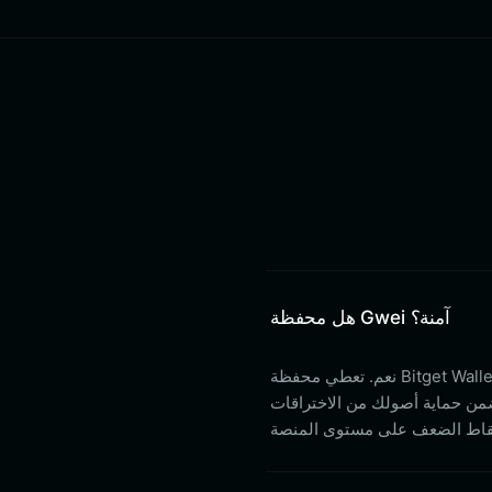
هل محفظة Gwei آمنة؟
نعم. تعطي محفظة Bitget Wallet الأولوية للأمان من خلال الجمع بين التخزين المحلي للمفاتيح الخاصة، حيث لا يملك
ضخم بقيمة 300 مليون دولار. وهذا يضمن حماية أصولك من الاختراقات