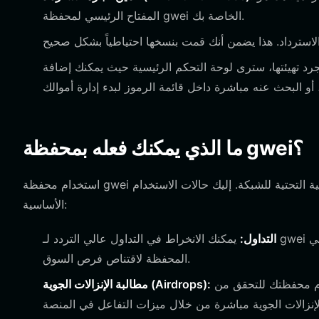
المفتاح الرئيسي لمحفظة gwei الخاصة بك.
تهيئتها، سترى لوحة التحكم الرئيسية حيث يمكنك إضافة gwei كرمز مخصص باستخدام عنوان العقد الخاص
ما الذي يمكنك فعله بمحفظة gwei؟
استخدام محفظة gwei يتجاوز مجرد الاحتفاظ بالرموز؛ فهو يسمح لك بالمشاركة بفعالية في البنية التحتية للشبكة. إليك حالات الاستخدام
الأساسية:
التداول:
يمكنك الانخراط في التداول عالي التردد لـ gwei عبر مختلف البورصات اللامركزية، والاستفادة من وظيفة التبادل المدمجة في
المحفظة لاقتناص فرص السوق.
نظراً لأن المشروع يكافئ على استخدام الغاز التاريخي، يمكنك استخدام محفظتك للتحقق من
مطالبة الإنزالات الجوية (Airdrops):