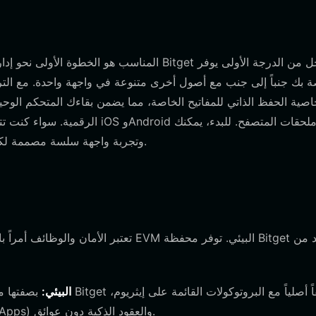
ة. سواء كنت تتنقل أو تعمل من مكتبك، يمكنك الوصول إلى أموالك عبر منصات iOS وAndroid وملحقات المتصفح. للبدء، يمكنك
وتجربة واجهة سلسة مصممة لكل من المبتدئين والمستخدمين المتقدمين.
التكامل مع نظام EVM البيئي:
بصفتها محفظة تركز على
مما يضمن قدرتك على التفاعل مع التطبيقات اللامركزية (dApps) والعقود الذكية دون عوائق.