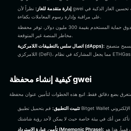
إدارة متقدمة للغاز:
نظراً لأن gwei مرتبط جوهرياً بمفهوم رسوم الغاز في إيثريوم، فإن أدوات تحسين الغاز الذكية في Bitget تساعدك
على مراقبة وإدارة رسوم المعاملات بكفاءة.
مع صندوق حماية المستخدم بقيمة 300 مليون دولار، توفر محفظة Bitget شبكة أمان تحمي أصولك من
مخاطر المنصة غير المتوقعة.
يسمح متصفح dApp المدمج بالاتصال الفوري بالبورصات اللامركزية ومنصات التمويل
اتصال سلس بالتطبيقات اللامركزية (dApps):
كيفية إنشاء محفظة gwei
تثبيت التطبيق:
اكتب عبارة الاسترداد الخاصة بك على ورقة فعلية. لا تقم أبداً بتخزينها رقمياً. هذا هو
تأمين عبارة الاسترداد (Mnemonic Phrase):