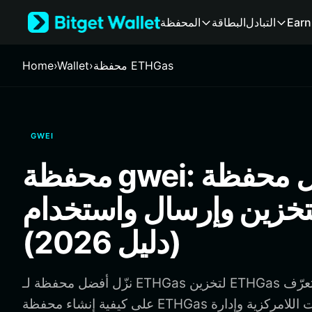
English
Earn
التبادل
البطاقة
المحفظة
日本語
Tiếng Việt
Русский
محفظة ETHGas
›
Wallet
›
Home
Español (Latinoamérica)
Türkçe
Italiano
Français
GWEI
Deutsch
简体中文
محفظة gwei: أفضل محفظة
繁體中文
Português (Portugal)
تخزين وإرسال واستخدام gwei
Bahasa Indonesia
ภาษาไทย
(دليل 2026)
हिन्दी
বাংলা
Español
نزّل أفضل محفظة لـ ETHGas لتخزين ETHGas وإرسالها واستخدامها. تعرّف
Português (Brasil)
على كيفية إنشاء محفظة ETHGas والوصول إلى التطبيقات اللامركزية وإدارة
Español (Argentina)