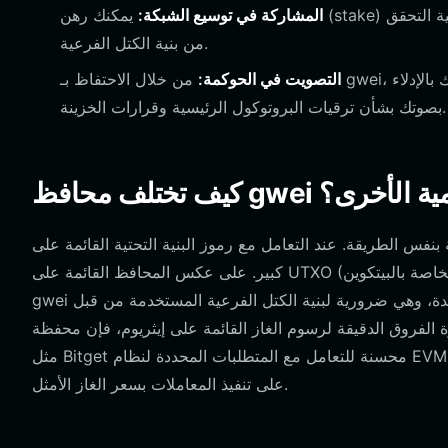
المشاركة في توسيع الشبكة:
يمكنك رهن (stake) أو قفل رموزك للمشاركة في مبادرات توسيع الشبكة، والمساهمة في عملية التحقق
من بنية الكتل الفرعية.
التصويت في الحوكمة:
من خلال الاحتفاظ بـ gwei، تكتسب القدرة على المشاركة في التصويت على الحوكمة، مما يسمح لك بالإدلاء
بصوتك بشأن ترقيات البروتوكول الرئيسية وقرارات الخزينة.
ت الرقمية الأخرى؟
 عند التعامل مع رموز البنية التحتية القائمة على EVM مثل gwei، فإن البنية الأساسية تهم بشكل
كبير. على عكس المحافظ القائمة على UTXO (مثل تلك الخاصة بالبيتكوين) التي تركز على مدخلات ومخرجات المعاملات، تستخدم محفظة
gwei نموذجاً قائماً على الحساب. وهذا يسمح بتفاعلات عقود ذكية معقدة، وهي ضرورية لبنية الكتل الفرعية المستخدمة من قبل ETHGas.
ق الدقيقة لرسوم الغاز القائمة على إيثريوم، فإن محفظة gwei مخصصة
مثل Bitget محسنة للتعامل مع المتطلبات المحددة لنظام EVM البيئي، مما يوفر بيانات في الوقت الفعلي عن ازدحام الشبكة ويساعدك
على تنفيذ المعاملات بسعر الغاز الأمثل.