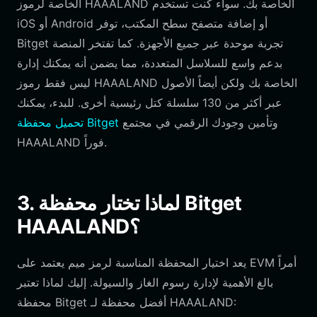
الخاصة لرموز HAAALAND الخاصة بك. سواء كنت تستخدم
iOS أو Android أو إضافة متصفح سطح المكتب، توفر
Bitget تجربة موحدة عبر جميع الأجهزة. كما تفتخر المنصة
بدعم واسع للسلاسل المتعددة، مما يضمن أنه يمكنك إدارة
ليس فقط رموز HAAALAND الخاصة بك ولكن أيضاً الأصول
عبر أكثر من 130 سلسلة كتل رئيسية أخرى. للبدء، يمكنك
وتأمين وجودك الرقمي في مجتمع
تحميل محفظة Bitget
HAAALAND فوراً.
3. لماذا تختار محفظة Bitget
HAAALAND؟
يعد اختيار المحفظة المناسبة لرمز ميم يعتمد على EVM أمراً
بالغ الأهمية لإدارة رسوم الغاز والسيولة. إليك لماذا تعتبر
محفظة Bitget أفضل محفظة لـ HAAALAND: