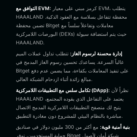
كرمز مبني على معيار EVM، يتطلب
التوافق مع EVM:
HAAALAND محفظة تتفاعل بسلاسة مع العقود الذكية.
تضمن محفظة Bitget معاملات وتفاعلاً سلساً مع
البورصات اللامركزية (DEXs) حيث يتم استضافة سيولة
HAAALAND.
إدارة محسنة لرسوم الغاز:
تتطلب تداول عملات الميم
غالباً السرعة. يساعدك تحسين رسوم الغاز المدمج في
Bitget على تنفيذ المعاملات بكفاءة، مما يضمن عدم دفع
مبالغ زائدة أثناء ازدحام الشبكة العالي.
نظراً لأن
تكامل سلس مع التطبيقات اللامركزية (DApp):
HAAALAND يعتمد على التفاعل الذي يقوده المجتمع،
يتيح لك متصفح التطبيقات اللامركزية المدمج الاتصال
مباشرة بالنظام البيئي للمشروع دون مغادرة التطبيق.
بنية أمنية قوية:
مع أكثر من 300 مليون دولار في صناديق
حماية المستخدمين، توفر Bitget شبكة أمان لأصول