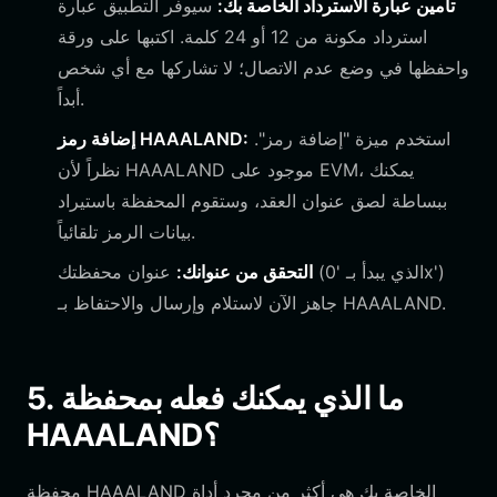
تأمين عبارة الاسترداد الخاصة بك:
سيوفر التطبيق عبارة
استرداد مكونة من 12 أو 24 كلمة. اكتبها على ورقة
واحفظها في وضع عدم الاتصال؛ لا تشاركها مع أي شخص
أبداً.
استخدم ميزة "إضافة رمز".
إضافة رمز HAAALAND:
نظراً لأن HAAALAND موجود على EVM، يمكنك
ببساطة لصق عنوان العقد، وستقوم المحفظة باستيراد
بيانات الرمز تلقائياً.
التحقق من عنوانك:
عنوان محفظتك (الذي يبدأ بـ '0x')
جاهز الآن لاستلام وإرسال والاحتفاظ بـ HAAALAND.
5. ما الذي يمكنك فعله بمحفظة
HAAALAND؟
محفظة HAAALAND الخاصة بك هي أكثر من مجرد أداة