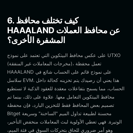
6. كيف تختلف محافظ
HAAALAND عن محافظ العملات
المشفرة الأخرى؟
على عكس محافظ البيتكوين التي تعتمد على نموذج UTXO
(مخرجات المعاملات غير المنفقة)، تعمل محفظة
HAAALAND على نموذج قائم على الحساب شائع في
سلاسل EVM. هذا يعني أن رصيدك يتم تخزينه كحالة داخل
الحساب، مما يسمح بتفاعلات معقدة للعقود الذكية لا تستطيع
محافظ البيتكوين التعامل معها. علاوة على ذلك، بينما تم
تصميم بعض المحافظ فقط للتخزين البارد، فإن محفظة
Bitget محسنة لطبيعة تداول الميم "الساخنة" وسريعة
الوتيرة. فهي تعطي الأولوية لبث المعاملات منخفض التأخير،
وهو أمر ضروري للحاق بتحركات السوق في فئة الميم،