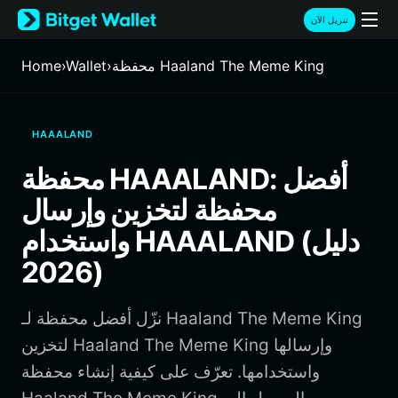
English
تنزيل الآن
日本語
Tiếng Việt
محفظة Haaland The Meme King
›
Wallet
›
Home
Русский
Español (Latinoamérica)
Türkçe
HAAALAND
Italiano
Français
محفظة HAAALAND: أفضل
Deutsch
محفظة لتخزين وإرسال
简体中文
繁體中文
واستخدام HAAALAND (دليل
Português (Portugal)
2026)
Bahasa Indonesia
ภาษาไทย
हिन्दी
نزّل أفضل محفظة لـ Haaland The Meme King
বাংলা
لتخزين Haaland The Meme King وإرسالها
Español
واستخدامها. تعرّف على كيفية إنشاء محفظة
Português (Brasil)
Español (Argentina)