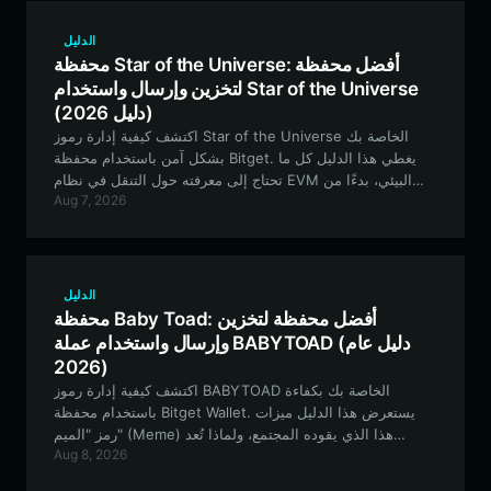
الدليل
محفظة Star of the Universe: أفضل محفظة
لتخزين وإرسال واستخدام Star of the Universe
(دليل 2026)
اكتشف كيفية إدارة رموز Star of the Universe الخاصة بك
بشكل آمن باستخدام محفظة Bitget. يغطي هذا الدليل كل ما
تحتاج إلى معرفته حول التنقل في نظام EVM البيئي، بدءًا من
Aug 7, 2026
إعداد محفظتك وحتى التعامل مع الأصول التجريبية التي يقودها
المجتمع.
الدليل
محفظة Baby Toad: أفضل محفظة لتخزين
وإرسال واستخدام عملة BABYTOAD (دليل عام
2026)
اكتشف كيفية إدارة رموز BABYTOAD الخاصة بك بكفاءة
باستخدام محفظة Bitget Wallet. يستعرض هذا الدليل ميزات
رمز "الميم" (Meme) هذا الذي يقوده المجتمع، ولماذا تُعد
Aug 8, 2026
المحفظة الآمنة وغير الوصائية ضرورية لأصولك القائمة على شبكة
EVM.