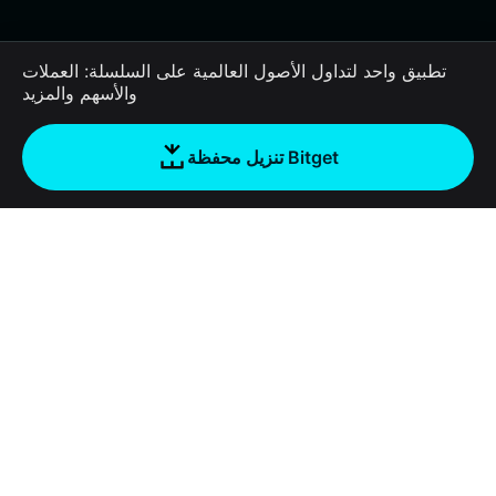
تطبيق واحد لتداول الأصول العالمية على السلسلة: العملات
والأسهم والمزيد
تنزيل محفظة Bitget
الشركة
نبذة عن محفظة Bitget
Products
المدونة
Crypto Card
Bitget Wallet X
الأكاديمية
Stablecoin Earn
المطورون
الأمان