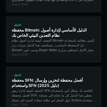
Aug 6, 2026
ENDGAME، والاستفادة من البنية التحتية القوية لـ Bitget
المتوافقة مع EVM لأنشطتك على الشبكة.
الدليل
محفظة Bitmain: الدليل الأساسي لإدارة أصول
نظام التعدين البيئي الخاص بك
اكتشف كيفية إدارة أصول نظام Bitmain البيئي بفعالية باستخدام
حل المحفظة المناسب. يستكشف هذا الدليل ميزات رمز
Bitmain وسبب كون Bitget Wallet الخيار الأمثل لمشغلي مزارع
Aug 8, 2026
التعدين والمطورين.
الدليل
محفظة SFN: أفضل محفظة لتخزين وإرسال
واستخدام SFN (دليل 2025)
اكتشف كيفية إدارة رموز SFN الخاصة بك بشكل آمن باستخدام
أفضل محفظة SFN. يغطي هذا الدليل كل ما تحتاج إلى معرفته
حول التنقل في نظام عملات الميم على شبكة Solana باستخدام
Aug 7, 2026
محفظة Bitget.