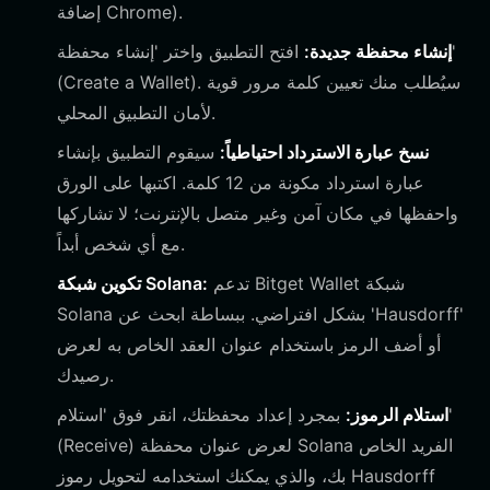
إضافة Chrome).
إنشاء محفظة جديدة:
افتح التطبيق واختر 'إنشاء محفظة'
(Create a Wallet). سيُطلب منك تعيين كلمة مرور قوية
لأمان التطبيق المحلي.
نسخ عبارة الاسترداد احتياطياً:
سيقوم التطبيق بإنشاء
عبارة استرداد مكونة من 12 كلمة. اكتبها على الورق
واحفظها في مكان آمن وغير متصل بالإنترنت؛ لا تشاركها
مع أي شخص أبداً.
تدعم Bitget Wallet شبكة
تكوين شبكة Solana:
Solana بشكل افتراضي. ببساطة ابحث عن 'Hausdorff'
أو أضف الرمز باستخدام عنوان العقد الخاص به لعرض
رصيدك.
استلام الرموز:
بمجرد إعداد محفظتك، انقر فوق 'استلام'
(Receive) لعرض عنوان محفظة Solana الفريد الخاص
بك، والذي يمكنك استخدامه لتحويل رموز Hausdorff