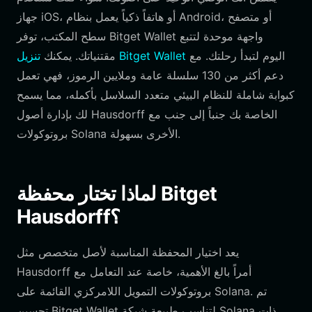
جهاز iOS، أو هاتفاً ذكياً يعمل بنظام Android، أو متصفح
سطح المكتب، توفر Bitget Wallet واجهة موحدة لتتبع
اليوم لتبدأ رحلتك. مع
تنزيل Bitget Wallet
مقتنياتك. يمكنك
دعم أكثر من 130 سلسلة عامة وملايين الرموز، فهي تعمل
كبوابة شاملة للنظام البيئي متعدد السلاسل بأكمله، مما يسمح
لك بإدارة أصول Hausdorff الخاصة بك جنباً إلى جنب مع
بروتوكولات Solana الأخرى بسهولة.
لماذا تختار محفظة Bitget
Hausdorff؟
يعد اختيار المحفظة المناسبة لأصل متخصص مثل
Hausdorff أمراً بالغ الأهمية، خاصة عند التعامل مع
بروتوكولات التمويل اللامركزي القائمة على Solana. تم
تحسين Bitget Wallet لتناسب طبيعة شبكة Solana ذات