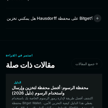
هل يمكنني تخزين Hausdorff على محفظة Bitget؟
استمر في القراءة
مقالات ذات صلة
جميع المقالات
الدليل
محفظة الرسوم: أفضل محفظة لتخزين وإرسال
واستخدام الرسوم (دليل 2026)
اكتشف أفضل طريقة لإدارة رموز الرسوم الخاصة بك باستخدام
محفظة Bitget Wallet. يغطي هذا الدليل كيفية التخزين الآمن،
والتفاعل مع آليات ألعاب التمويل اللامركزي (DeFi) الفريدة في