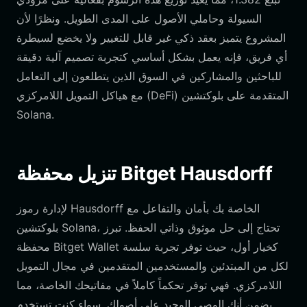
السيولة وحاملي الأصول على المدى الطويل. ونظرًا لأن
المشروع يتميز بعقد ذكي غير قابل للتغيير ولا يخضع لسيطرة
أي فريق، فإنه يعمل بشكل أساسي كتجربة تصميم آلية دقيقة
للباحثين والمشاركين في السوق الذين يتطلعون إلى التعامل
مع هياكل التمويل اللامركزي (DeFi) المتقدمة على بلوكتشين
Solana.
تنزيل محفظة Bitget Hausdorff
لإدارة رموز Hausdorff الخاصة بك بأمان والتفاعل مع
بلوكتشين Solana، تحتاج إلى حل موثوق وذاتي الحفظ. تبرز
محفظة Bitget Wallet كخيار أول، حيث توفر تجربة سلسة
لكل من المبتدئين والمستخدمين المتقدمين في مجال التمويل
اللامركزي. فهي توفر تحكماً كاملاً في مفاتيحك الخاصة، مما
يضمن أنك الوصي الوحيد على أصولك. سواء كنت تستخدم