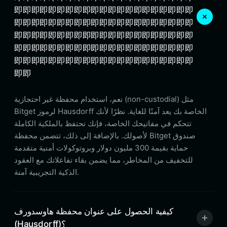
即即即即即即即即即即即即即即即即即即即即即
即即即即即即即即即即即即即即即即即即即即即
即即即即即即即即即即即即即即即即即即即即即
即即即即即即即即即即即即即即即即即即即即即
即即即即即即即即即即即即即即即即即即即即即
即即
نعم، استخدام محفظة غير احتجازية (non-custodial) مثل
Bitget لرموز Hausdorff الخاصة بك يعد آمنًا للغاية. نظرًا لأنك
تتحكم في مفاتيحك الخاصة، فإنك تحتفظ بالملكية الكاملة
لأصولك. بالإضافة إلى ذلك، تتضمن محفظة Bitget صندوق
حماية بقيمة 300 مليون دولار وبروتوكولات أمنية متقدمة
للتخفيف من المخاطر، مما يضمن بقاء تفاعلاتك مع العقود
الذكية التجريبية آمنة.
كيفية الحصول على عنوان محفظة هاوسدورف
(Hausdorff)؟