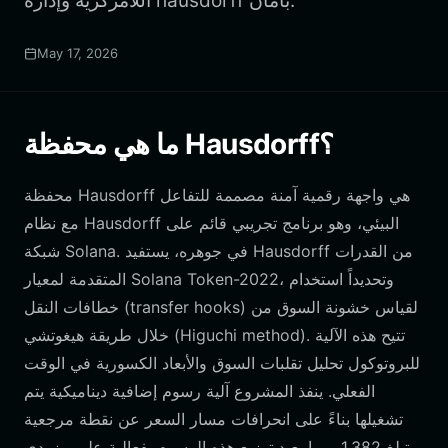
اللامركزية وإدارة hausdorff بأمان.
May 17, 2026
ما هي محفظة Hausdorff؟
محفظة Hausdorff هي واجهة رقمية آمنة مصممة للتفاعل
مع نظام Hausdorff البيئي، وهو برنامج تجريبي قائم على
شبكة Solana. في جوهره، يستفيد Hausdorff من القدرات
المتقدمة لمعيار Solana Token-2022، وتحديداً استخدام
خطافات النقل (transfer hooks) لقياس خشونة السوق من
خلال طريقة هيغوتشي (Higuchi method). تتيح هذه الآلية
للبروتوكول تحليل تقلبات السوق والأبعاد الكسورية في الوقت
الفعلي. ينفذ المشروع آلية رسوم إضافية ديناميكية يتم
تشغيلها بناءً على انحرافات مسار السعر عن نقطة مرجعية
تبلغ 1.382، مما يعيد توزيع هذه الرسوم بفعالية على مزودي