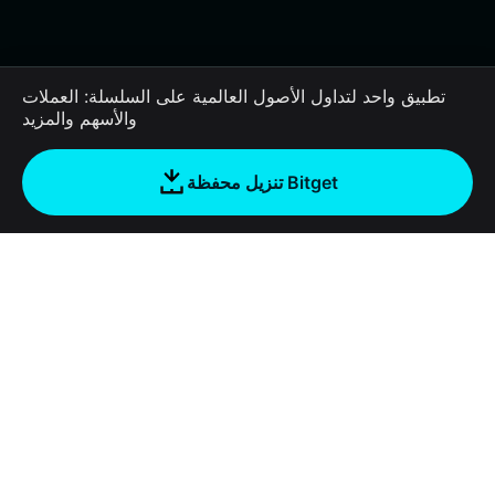
تطبيق واحد لتداول الأصول العالمية على السلسلة: العملات
والأسهم والمزيد
تنزيل محفظة Bitget
الشركة
نبذة عن محفظة Bitget
Products
المدونة
Crypto Card
Bitget Wallet X
الأكاديمية
Stablecoin Earn
المطورون
الأمان