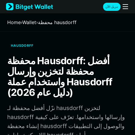
English
تنزيل الآن
日本語
Tiếng Việt
محفظة hausdorff
›
Wallet
›
Home
Русский
Español (Latinoamérica)
Türkçe
HAUSDORFF
Italiano
Français
محفظة Hausdorff: أفضل
Deutsch
محفظة لتخزين وإرسال
简体中文
繁體中文
واستخدام عملة Hausdorff
Português (Portugal)
(دليل عام 2026)
Bahasa Indonesia
ภาษาไทย
हिन्दी
نزّل أفضل محفظة لـ hausdorff لتخزين
বাংলা
hausdorff وإرسالها واستخدامها. تعرّف على كيفية
Español
إنشاء محفظة hausdorff والوصول إلى التطبيقات
Português (Brasil)
Español (Argentina)