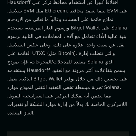
Hausdorff اختلافاً كبيراً عن استخدام محافظ تركز على
سلاسل EVM مثل Ethereum. بينما تعتمد محافظ EVM على
نماذج قائمة على الحساب وغالباً ما تعاني من الازدحام
ورسوم الغاز المرتفعة، تستخدم Bitget Wallet على Solana
بنية عالية الأداء تتعامل مع آلاف المعاملات في الثانية برسوم
تقل عن سنت واحد. علاوة على ذلك، وعلى عكس السلاسل
القائمة على UTXO (مثل Bitcoin)، والتي تتطلب إدارة
معقدة للمدخلات/المخرجات، فإن نموذج Solana الذي
يستخدمه Hausdorff يسمح بتفاعلات أكثر مرونة مع العقود
الذكية. تعمل Bitget Wallet على تحسين ذلك من خلال توفير
تجربة مبسطة تخفي التعقيد التقني لنموذج موارد Solana،
مما يضمن أنه يمكنك التركيز على استراتيجية التمويل
اللامركزي الخاصة بك بدلاً من إدارة موارد الشبكة أو تقديرات
الغاز المعقدة.