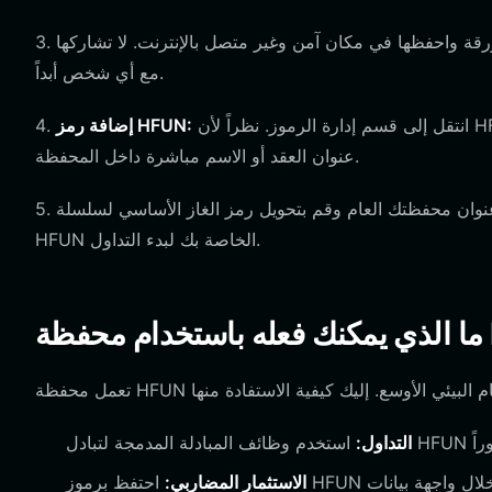
داد المكونة من 12 كلمة على ورقة واحفظها في مكان آمن وغير متصل بالإنترنت. لا تشاركها
3.
مع أي شخص أبداً.
انتقل إلى قسم إدارة الرموز. نظراً لأن HFUN يعمل على EVM، يمكنك ببساطة إضافة الرمز عن طريق البحث عن
إضافة رمز HFUN:
4.
عنوان العقد أو الاسم مباشرة داخل المحفظة.
حفظتك العام وقم بتحويل رمز الغاز الأساسي لسلسلة EVM المحددة (مثل ETH أو BNB) إلى جانب رموز
5.
HFUN الخاصة بك لبدء التداول.
التداول:
الاستثمار المضاربي:
احتفظ برموز HFUN الخاصة بك بأمان أثناء مراقبة حركة السعر وتحولات السيولة مباشرة من خلال واجهة بيانات