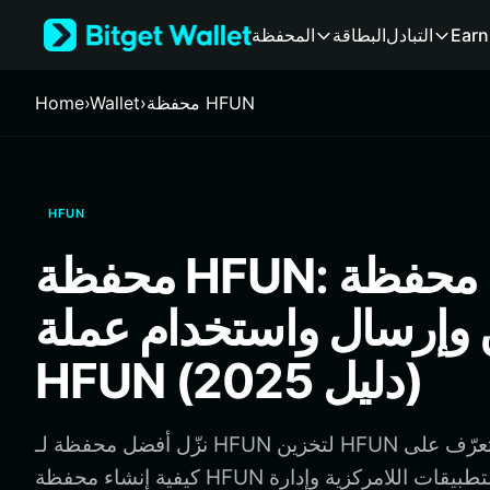
English
Earn
التبادل
البطاقة
المحفظة
日本語
Tiếng Việt
Русский
محفظة HFUN
›
Wallet
›
Home
Español (Latinoamérica)
Türkçe
Italiano
Français
HFUN
Deutsch
简体中文
محفظة HFUN: أفضل محفظة
繁體中文
Português (Portugal)
 وإرسال واستخدام عملة
Bahasa Indonesia
ภาษาไทย
HFUN (دليل 2025)
हिन्दी
বাংলা
Español
نزّل أفضل محفظة لـ HFUN لتخزين HFUN وإرسالها واستخدامها. تعرّف على
Português (Brasil)
كيفية إنشاء محفظة HFUN والوصول إلى التطبيقات اللامركزية وإدارة HFUN
Español (Argentina)