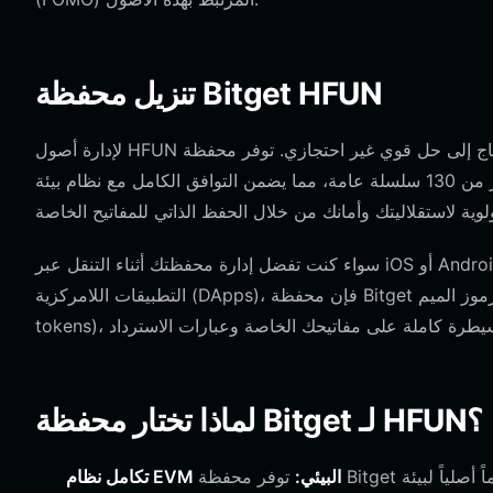
تنزيل محفظة Bitget HFUN
لإدارة أصول HFUN الخاصة بك بأمان، تحتاج إلى حل قوي غير احتجازي. توفر محفظة Bitget بيئة شاملة تتمحور حول المستخدم، وتدعم
سواء كنت تفضل إدارة محفظتك أثناء التنقل عبر iOS أو Android، أو كنت بحاجة إلى إضافة متصفح سطح المكتب للتفاعل السلس مع
التطبيقات اللامركزية (DApps)، فإن محفظة Bitget تقدم تجربة موحدة. لقد صُممت للتعامل مع الطبيعة السريعة لرموز الميم (meme
لماذا تختار محفظة Bitget لـ HFUN؟
تكامل نظام EVM البيئي:
توفر محفظة Bitget دعماً أصلياً لبيئة EVM، مما يضمن أن التفاعل مع عقود HFUN الذكية يتم بسلاسة