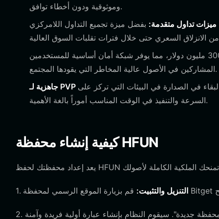
وموثوقية ودون أخطاء توافق.
ميزات تداول متقدمة:
بفضل ميزة تجميع التداول اللامركزي (DEX) المدمجة، يمكنك تنفيذ عمليات مبادلة لـ HFUN بأفضل مسارات
المنصة مدعومة بصندوق حماية المستخدم بقيمة 300 مليون دولار، مما يوفر شبكة أمان أساسية للمستخدمين
المشاركين في الأصول عالية المخاطر التي يقودها المجتمع.
ي الصدارة في البيئات التي تركز على PVP حيث تعد
السرعة والتنفيذ في الوقت المناسب أموراً بالغة الأهمية.
كيفية إنشاء محفظة HFUN
التنزيل والتثبيت:
1.
2.