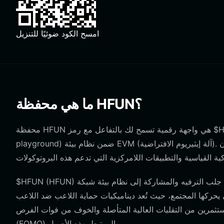
امسح الكود ضوئيًا للتنزيل
ما هي محفظة HFUN؟
محفظة HFUN هي واجهة رقمية تسمح لك بالتفاعل مع رمز $HFUN، وهو أصل مصمم خصيصاً كملعب على السلسلة (on-chain
playground) ضمن نظام بيئة EVM (آلة إيثيريوم الافتراضية). ولأن $HFUN يعمل على شبكات متوافقة مع EVM، يجب أن تكون محفظتك
$HFUN (HFUN) مصمم ليكون ساحة لعب على السلسلة تهدف إلى جلب الترفيه والمشاركة إلى نظام بيئة شبكة EVM الرئيسية. يزدهر
تمع، حيث تُعد ديناميكيات حماية اللاعب ضد اللاعب (PVP) وحجم التداول المرتفع أمراً
مستثمرين من التقلبات العالية المتأصلة والخوف من فوات الفرص
(FOMO) المرتبط بهذه الأصول.