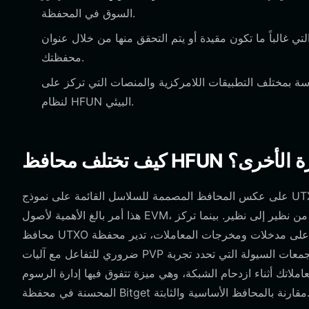
السوق في المحفظة.
ي غالباً ما تكون مقيدة أو يتم التحقق منها من خلال عنوان
محفظتك.
التطبيقات اللامركزية والمنصات التي تركز على PVP للتفاعل مع الآليات الفريدة
لنظام HFUN البيئي.
لمشفرة الأخرى؟
على عكس المحافظ المصممة للسلاسل القائمة على نموذج UTXO (مثل البيتكوين)، تعمل محفظة HFUN على نموذج قائم على الحساب.
هذا أمر بالغ الأهمية لأصول EVM، حيث يسمح بتنفيذ عقود ذكية معقدة بدلاً من مجرد تحويلات رصيد بسيطة من نظير إلى نظير. بينما تركز
محافظ UTXO على مدخلات ومخرجات المعاملات، تدير محفظة HFUN رصيد حساب ذا حالة (stateful account balance)، وهو أمر
ضروري للتفاعل مع آليات PVP ومجمعات السيولة التي تحدد تجربة HFUN. علاوة على ذلك، ولأن HFUN هو رمز ميم عالي التقلب، يجب
ملاتك أثناء ازدحام الشبكة، وهي ميزة تتفوق فيها إدارة الرسوم
ة Bitget مقارنة بالمحافظ الأساسية والثابتة.