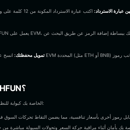
ين عبارة الاسترداد:
اكتب عبارة الاستر
تمويل محفظتك:
انسخ عنوان م
ما الذي يمكنك فعله باستخدام محفظة HFUN؟
تعمل محفظة HFUN الخاصة بك كبوابة للنظام البيئي الأوسع. إليك كيفية الاستفادة منها: