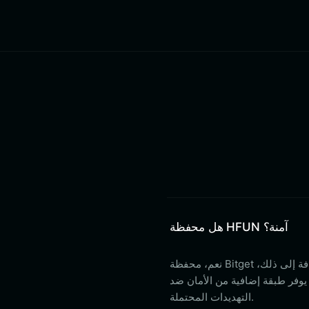
هل محفظة HFUN آمنة؟
نعم، محفظة Bitget آمنة للغاية. فهي توفر تخزينًا غير وصائي، مما يعني أنك تمتلك مفاتيحك الخاصة. بالإضافة إلى ذلك،
ستخدم بقيمة 300 مليون دولار، مما يوفر طبقة إضافية من الأمان ضد
التهديدات المحتملة.