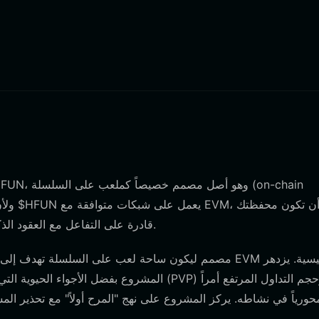
قادرة على التفاعل مع العقود الذكية القياسية والتطبيقات اللامركزية التي تدعم هذه البروتوكولات.
المشروع بفضل الأجواء الحيوية التي يحركها المج
حورياً في نشاطه. يركز المشروع على نهج "المرح أولاً" مع تحذير ال