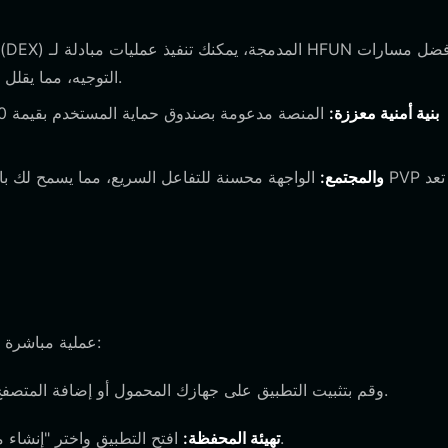
التوجيه، مما يقلل من الانزلاق السعري حتى خلال فترات تقلبات السوق العالية.
بنية أمنية معززة:
جاهزية لـ PVP والمجتمع:
الواجهة محسنة للتفاعل السريع، مما يسمح لك بالبقاء ف
يعد إعداد محفظتك لحفظ HFUN عملية مباشرة تمنحك الملكية الكاملة لأصولك:
قم بزيارة الموقع الرسمي لمحفظة Bitget وقم بتثبيت التطبيق على جهازك المحمول أو إضافة المتصفح.
افتح التطبيق واختر "إنشاء محفظة جديدة". سيقوم النظام بإنشاء عبارة أولية فريدة وآمنة.
تهيئة المحفظة: