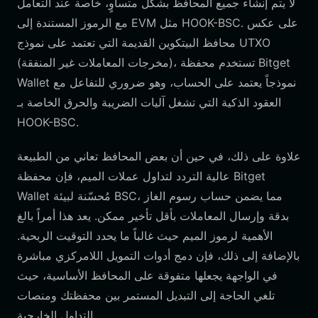
لا يتم إنشاء جميع المحافظ بشكل متساوٍ، خاصة عند التعامل
مع الرموز المستندة إلى EVM مثل HOOK-BSC. على عكس
محافظ البيتكوين القديمة التي تعتمد على نموذج UTXO
(مخرجات المعاملات غير المنفقة)، تستخدم محفظة Bitget
Wallet نموذجاً يعتمد على الحساب، وهو ضروري للتفاعل مع
العقود الذكية التي تشغل آليات الضريبة والحرق الخاصة بـ
HOOK-BSC.
علاوة على ذلك، في حين أن بعض المحافظ تعاني من الطبيعة
عالية التردد لتداول عملات الميم، فإن محفظة Bitget
Wallet مُحسّنة لبيئة BSC، مما يضمن حساب رسوم الغاز
بدقة وإرسال المعاملات بأقل تأخير ممكن. يعد هذا أمراً بالغ
الأهمية لرموز الميم حيث غالباً ما يحدد التوقيت الربحية.
بالإضافة إلى ذلك، فإن دمج أدوات التمويل اللامركزي مباشرة
في الواجهة يجعلها متفوقة على المحافظ الأساسية، حيث
تلغي الحاجة إلى التبديل المستمر بين محفظتك ومنصات
التداول الخارجية.