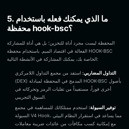
5. ما الذي يمكنك فعله باستخدام
محفظة hook-bsc؟
المحفظة ليست مجرد أداة للتخزين؛ بل هي أداة للمشاركة
الفعالة في اقتصاد الميم. باستخدام محفظة HOOK-BSC
الخاصة بك، يمكنك المشاركة في الأنشطة التالية:
التداول المضاربي:
استفد من مجمع التداول اللامركزي
(DEX) المدمج في المحفظة لمبادلة HOOK-BSC بأصول
أخرى فوراً، مستفيداً من تقلبات الرمز وتحركاته في
السوق التجريبي.
توفير السيولة:
استخدم ممتلكاتك للمساهمة في مجمع
السيولة V4 Hook، مما يساعد في استقرار النظام البيئي
مع إمكانية كسب مكافآت من عائدات ضريبة معاملات