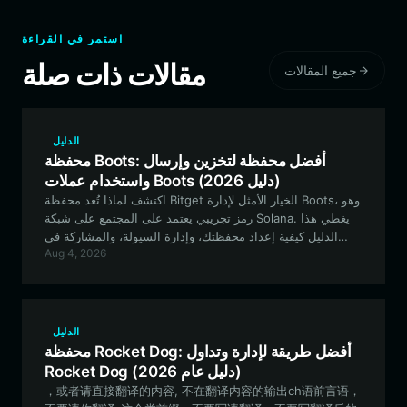
استمر في القراءة
مقالات ذات صلة
جميع المقالات
الدليل
محفظة Boots: أفضل محفظة لتخزين وإرسال
واستخدام عملات Boots (دليل 2026)
اكتشف لماذا تُعد محفظة Bitget الخيار الأمثل لإدارة Boots، وهو
رمز تجريبي يعتمد على المجتمع على شبكة Solana. يغطي هذا
الدليل كيفية إعداد محفظتك، وإدارة السيولة، والمشاركة في
Aug 4, 2026
نظام Boots البيئي بشكل آمن.
الدليل
محفظة Rocket Dog: أفضل طريقة لإدارة وتداول
Rocket Dog (دليل عام 2026)
，或者请直接翻译的内容, 不在翻译内容的输出ch语前言语，