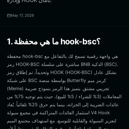
وإدارة HOOK بأمان.
May 17, 2026
1. ما هي محفظة hook-bsc؟
محفظة hook-bsc هي واجهة رقمية تسمح لك بالتفاعل مع
رمز HOOK-BSC مباشرة على سلسلة BNB الذكية (BSC).
وتحديداً، تم إطلاق رمز HOOK (HOOK-BSC) بشكل عادل
على شبكة BSC بواسطة منصة Butterfly كرمز ميم
(Meme) تجريبي مشتق. يتميز هذا الرمز بنموذج ضريبة
المعاملات (3% للشراء / 5% للبيع)، حيث يتم توجيه 75% من
عائدات الضريبة إلى الخزانة، بينما يتم حرق 25% تلقائياً. يُعاد
استثمار العائدات المتراكمة في مجمع سيولة V4 Hook
لتعزيز السيولة والقابلية للتوسع، مع استهداف مجتمع الميم
ومزودي السيولة لبناء أساس قوي للنظام البيئي. ونظراً لأن