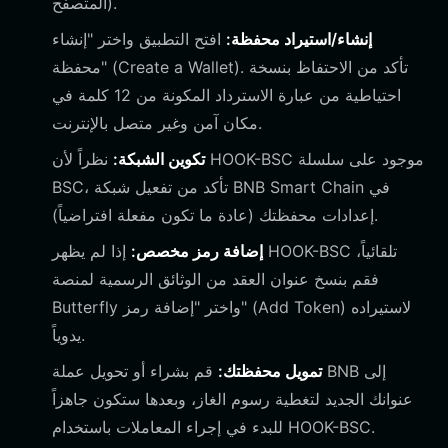
المتصفح).
إنشاء/استيراد محفظة:
افتح التطبيق واختر "إنشاء
محفظة" (Create a Wallet). تأكد من الاحتفاظ بنسخة
احتياطية من عبارة الاسترداد المكونة من 12 كلمة في
مكان آمن وغير متصل بالإنترنت.
تكوين الشبكة:
نظراً لأن HOOK-BSC موجود على سلسلة
BSC، تأكد من تفعيل شبكة BNB Smart Chain في
إعدادات محفظتك (عادة ما تكون مفعلة افتراضياً).
إضافة رمز مخصص:
إذا لم يظهر HOOK-BSC تلقائياً،
فقم بنسخ عنوان العقد من الوثائق الرسمية لمنصة
Butterfly واختر "إضافة رمز" (Add Token) لاستيراده
يدوياً.
تمويل محفظتك:
قم بشراء أو تحويل عملة BNB إلى
عنوانك الجديد لتغطية رسوم الغاز، وبعدها ستكون جاهزاً
للبدء في إجراء المعاملات باستخدام HOOK-BSC.