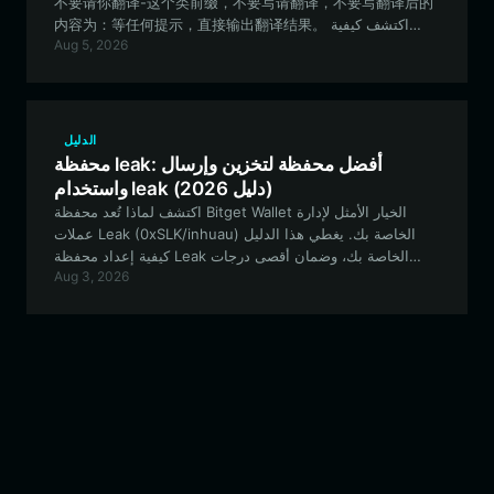
不要请你翻译-这个类前缀，不要写请翻译，不要写翻译后的
内容为：等任何提示，直接输出翻译结果。 اكتشف كيفية
Aug 5, 2026
إدارة رموز Rocket Dog الخاصة بك بشكل آمن باستخدام
محفظة Bitget. يغطي هذا الدليل كل ما تحتاج إلى معرفته حول
التنقل في نظام BNB Smart Chain البيئي لعشاق العملات
الميمية.
الدليل
محفظة leak: أفضل محفظة لتخزين وإرسال
واستخدام leak (دليل 2026)
اكتشف لماذا تُعد محفظة Bitget Wallet الخيار الأمثل لإدارة
عملات Leak (0xSLK/inhuau) الخاصة بك. يغطي هذا الدليل
كيفية إعداد محفظة Leak الخاصة بك، وضمان أقصى درجات
Aug 3, 2026
الأمان، والمشاركة بفعالية في هذا النظام البيئي التجريبي الذي
يقوده المجتمع.