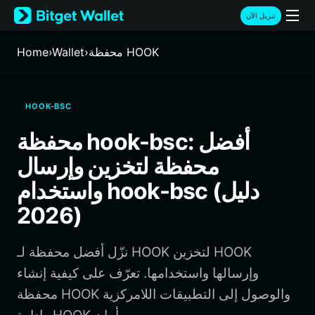
English
تنزيل الآن
日本語
Tiếng Việt
محفظة HOOK
›
Wallet
›
Home
Русский
Español (Latinoamérica)
Türkçe
HOOK-BSC
Italiano
Français
محفظة hook-bsc: أفضل
Deutsch
محفظة لتخزين وإرسال
简体中文
繁體中文
واستخدام hook-bsc (دليل
Português (Portugal)
2026)
Bahasa Indonesia
ภาษาไทย
हिन्दी
نزّل أفضل محفظة لـ HOOK لتخزين HOOK
বাংলা
وإرسالها واستخدامها. تعرّف على كيفية إنشاء
Español
محفظة HOOK والوصول إلى التطبيقات اللامركزية
Português (Brasil)
Español (Argentina)