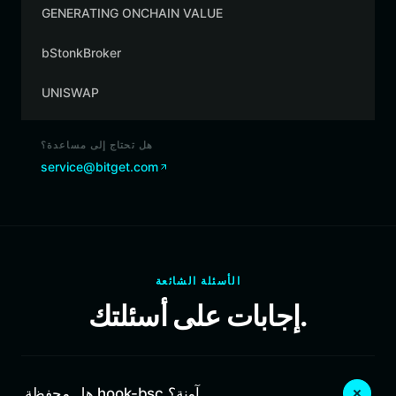
GENERATING ONCHAIN VALUE
bStonkBroker
UNISWAP
هل تحتاج إلى مساعدة؟
service@bitget.com
الأسئلة الشائعة
إجابات على أسئلتك.
هل محفظة hook-bsc آمنة؟