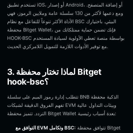
تستخدم تطبيق iOS، أو إصدار Android، أو إضافة المتصفح.
ومع دعمها لأكثر من 130 سلسلة عامة وملايين الرموز، فهي
الأداة الأكثر تنوعاً للتفاعل مع نظام BSC البيئي. باختيارك
محفظة Bitget Wallet، فإنك تضمن حماية ممتلكاتك من
HOOK-BSC بواسطة منصة تعطي الأولوية لسيادة المستخدم
مع توفير الأدوات اللازمة للتمويل اللامركزي الحديث.
3. لماذا تختار محفظة Bitget
hook-bsc؟
تتطلب إدارة رموز الميم على سلسلة BNB الذكية محفظة
تفهم الفروق الدقيقة لشبكات EVM وبيئات التداول عالية
التردد. تتميز محفظة Bitget Wallet بعدة أسباب رئيسية:
تتوافق محفظة Bitget
التوافق مع EVM وتكامل BSC: