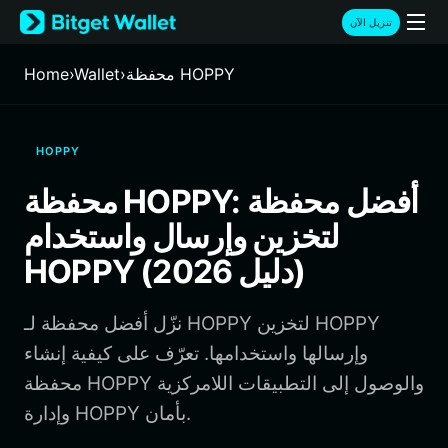
English
تنزيل الآن
日本語
Tiếng Việt
محفظة HOPPY
›
Wallet
›
Home
Русский
Español (Latinoamérica)
Türkçe
HOPPY
Italiano
Français
محفظة HOPPY: أفضل محفظة
Deutsch
لتخزين وإرسال واستخدام
简体中文
繁體中文
HOPPY (دليل 2026)
Português (Portugal)
Bahasa Indonesia
نزّل أفضل محفظة لـ HOPPY لتخزين HOPPY
ภาษาไทย
हिन्दी
وإرسالها واستخدامها. تعرّف على كيفية إنشاء
বাংলা
محفظة HOPPY والوصول إلى التطبيقات اللامركزية
Español
وإدارة HOPPY بأمان.
Português (Brasil)
Español (Argentina)