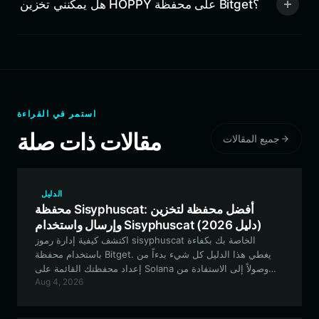
هل يمكنني تخزين HOPPY على محفظة Bitget؟
استمر في القراءة
مقالات ذات صلة
جميع المقالات
الدليل
محفظة Sisyphuscat: أفضل محفظة لتخزين
وإرسال واستخدام Sisyphuscat (دليل 2026)
اكتشف كيفية إدارة رموز sisyphuscat الخاصة بك بكفاءة
باستخدام محفظة Bitget. يغطي هذا الدليل كل شيء بدءاً من
إعداد محفظتك القائمة على Solana وصولاً إلى الاستفادة من
Aug 4, 2026
الميزات الفريدة لنظام sisyphuscat البيئي من أجل تفاعل آمن
وسلس مع عملات الميم.