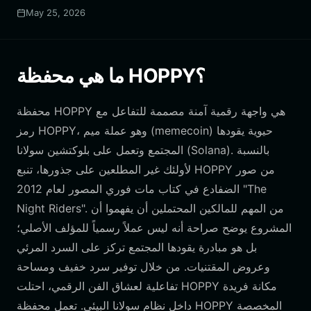
May 25, 2026
ما هي محفظة HOPPY؟
محفظة HOPPY هي واجهة رقمية آمنة مصممة للتفاعل مع
رمز HOPPY، وهو عملة ميم (memecoin) حيوية يقودها
المجتمع وتعمل على بلوكتشين سولانا (Solana). بالنسبة
لأولئك غير المطلعين على جذورها، تنبع HOPPY من صور
الضفادع في كتاب مات فوري المصور لعام 2012 "The
Night Riders". من المهم للمالكين المحتملين أن يفهموا أن
المشروع يوضح صراحة أنه ليس عملاً رسمياً للمؤلف الأصلي؛
بل هو مبادرة يقودها المجتمع تركز على السرد المرئي
وعروض المقتنيات. من خلال توفير سرد خفيف ومساحة
تفاعلية لعشاق الفن الرقمي، احتلت HOPPY مكانة فريدة
داخل نظام سولانا البيئي. تعمل محفظة HOPPY المخصصة