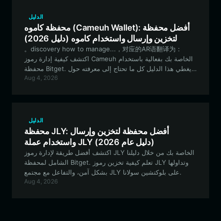
الدليل
محفظة كاموه (Cameuh Wallet): أفضل محفظة
لتخزين وإرسال واستخدام كاموه (دليل 2026)
。discovery how to manage...，对应的AR语翻译为：
اكتشف كيفية إدارة رموز Cameuh الخاصة بك بفعالية باستخدام
محفظة Bitget. يغطي هذا الدليل كل ما تحتاج إلى معرفته حول
Aug 4, 2026
التنقل في نظام Solana البيئي، وتأمين أصولك، والمشاركة في
مجتمع Cameuh.
الدليل
محفظة JLY: أفضل محفظة لتخزين وإرسال
واستخدام عملة JLY (دليل عام 2026)
اكتشف أفضل طريقة لإدارة رموز JLY الخاصة بك من خلال دليلنا
الشامل لمحفظة Bitget. تعلم كيفية تخزين رموز JLY وتداولها
بشكل آمن، والتفاعل مع مجتمع JLY على بلوكتشين سولانا.
Aug 4, 2026