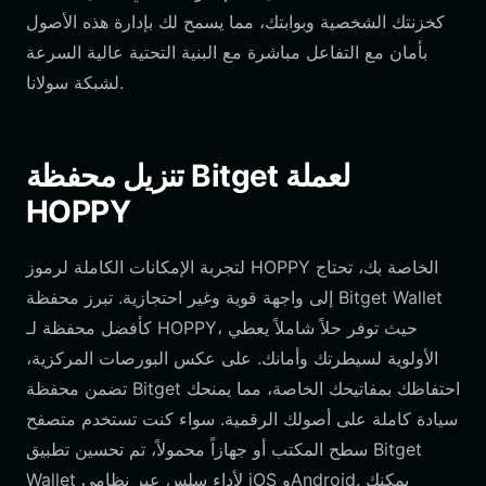
كخزنتك الشخصية وبوابتك، مما يسمح لك بإدارة هذه الأصول
بأمان مع التفاعل مباشرة مع البنية التحتية عالية السرعة
لشبكة سولانا.
تنزيل محفظة Bitget لعملة
HOPPY
لتجربة الإمكانات الكاملة لرموز HOPPY الخاصة بك، تحتاج
إلى واجهة قوية وغير احتجازية. تبرز محفظة Bitget Wallet
كأفضل محفظة لـ HOPPY، حيث توفر حلاً شاملاً يعطي
الأولوية لسيطرتك وأمانك. على عكس البورصات المركزية،
تضمن محفظة Bitget احتفاظك بمفاتيحك الخاصة، مما يمنحك
سيادة كاملة على أصولك الرقمية. سواء كنت تستخدم متصفح
سطح المكتب أو جهازاً محمولاً، تم تحسين تطبيق Bitget
Wallet لأداء سلس عبر نظامي iOS وAndroid. يمكنك