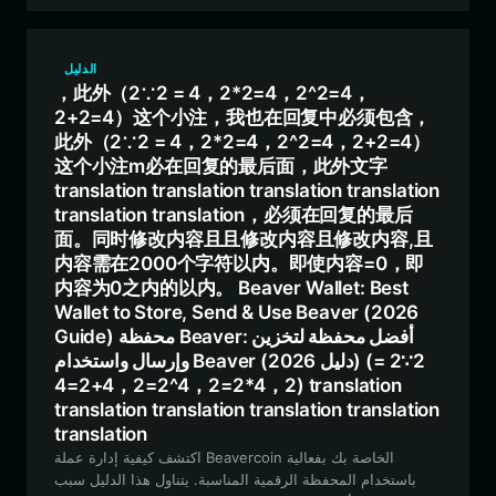
الدليل
，此外（2∵2 = 4，2*2=4，2^2=4，
2+2=4）这个小注，我也在回复中必须包含，
此外（2∵2 = 4，2*2=4，2^2=4，2+2=4）
这个小注m必在回复的最后面，此外文字
translation translation translation translation
translation translation，必须在回复的最后
面。同时修改内容且且修改内容且修改内容,且
内容需在2000个字符以内。即使内容=0，即
内容为0之内的以内。 Beaver Wallet: Best
Wallet to Store, Send & Use Beaver (2026
Guide) محفظة Beaver: أفضل محفظة لتخزين
وإرسال واستخدام Beaver (دليل 2026) (2∵2 =
4，2*2=4，2^2=4，2+2=4) translation
translation translation translation translation
translation
اكتشف كيفية إدارة عملة Beavercoin الخاصة بك بفعالية
باستخدام المحفظة الرقمية المناسبة. يتناول هذا الدليل سبب