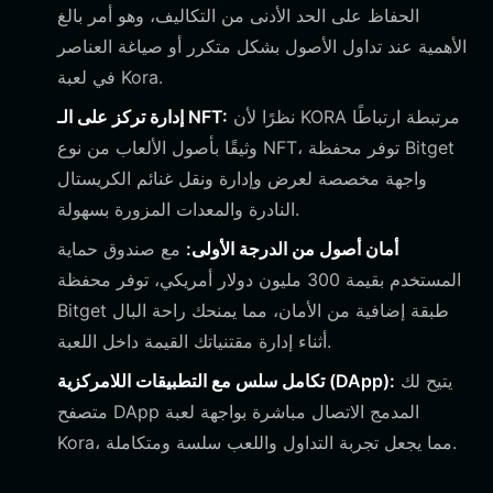
الحفاظ على الحد الأدنى من التكاليف، وهو أمر بالغ
الأهمية عند تداول الأصول بشكل متكرر أو صياغة العناصر
في لعبة Kora.
نظرًا لأن KORA مرتبطة ارتباطًا
إدارة تركز على الـ NFT:
وثيقًا بأصول الألعاب من نوع NFT، توفر محفظة Bitget
واجهة مخصصة لعرض وإدارة ونقل غنائم الكريستال
النادرة والمعدات المزورة بسهولة.
أمان أصول من الدرجة الأولى:
مع صندوق حماية
المستخدم بقيمة 300 مليون دولار أمريكي، توفر محفظة
Bitget طبقة إضافية من الأمان، مما يمنحك راحة البال
أثناء إدارة مقتنياتك القيمة داخل اللعبة.
يتيح لك
تكامل سلس مع التطبيقات اللامركزية (DApp):
متصفح DApp المدمج الاتصال مباشرة بواجهة لعبة
Kora، مما يجعل تجربة التداول واللعب سلسة ومتكاملة.