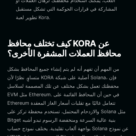
اللعب، يمكنك استخدام محفظتك لرهان العملات أو
المشاركة في قرارات الحوكمة التي تشكل مستقبل
تطوير لعبة Kora.
كيف تختلف محافظ KORA عن
محافظ العملات المشفرة الأخرى؟
من المهم أن تفهم أنه لم يتم إنشاء جميع المحافظ بشكل
متساوٍ. نظرًا لأن KORA أصلية على شبكة Solana، فإن
محفظتك تعمل بشكل مختلف عن تلك المصممة لسلاسل
EVM مثل Ethereum. في حين أن المحافظ القائمة على
Ethereum تتعامل غالبًا مع تقلبات أسعار الغاز المعقدة
والازدحام المحتمل، تستخدم محفظة تركز على Solana مثل
Bitget بنية عالية السرعة ومنخفضة الرسوم تبدو أشبه
بواجهة ألعاب تقليدية. يختلف نموذج حساب Solana عن نموذج