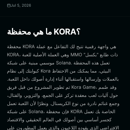
Jul 5, 2026
ما هي محفظة KORA؟
محفظة KORA هي واجهة رقمية تتيح لك التفاعل مع عملة
KORA، وهي العملة الأصلية للعبة MMO ذات طابع "بكسل"
موسمي مبنية على شبكة Solana. تعمل هذه المحفظة
كبوابتك إلى نظام Kora البيئي، مما يمكنك من الاحتفاظ
بالعملات وإرسالها واستقبالها أثناء إدارة أصولك داخل اللعبة.
تم تطوير المشروع من قبل فريق Kora Game، وقد صُمم
حول آليات لعب معقدة تركز على الجمع، والتزوير، والقتال،
وجمع غنائم نادرة من نوع الكريستال. ونظرًا لأن اللعبة تعمل
على شبكة Solana، فإن محفظة KORA الخاصة بك تعمل
كجسر أساسي بين أصولك في العالم الحقيقي والاقتصاد
الافتراضي الذي يقوده اللاعبون والذي يعمل المطورون على