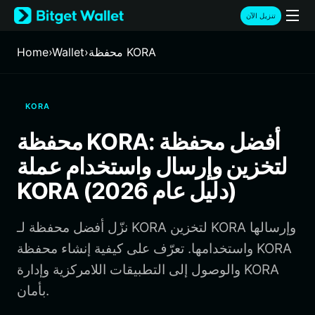
English
تنزيل الآن
日本語
Tiếng Việt
محفظة KORA
›
Wallet
›
Home
Русский
Español (Latinoamérica)
Türkçe
KORA
Italiano
Français
محفظة KORA: أفضل محفظة
Deutsch
لتخزين وإرسال واستخدام عملة
简体中文
繁體中文
KORA (دليل عام 2026)
Português (Portugal)
Bahasa Indonesia
نزّل أفضل محفظة لـ KORA لتخزين KORA وإرسالها
ภาษาไทย
हिन्दी
واستخدامها. تعرّف على كيفية إنشاء محفظة KORA
বাংলা
والوصول إلى التطبيقات اللامركزية وإدارة KORA
Español
بأمان.
Português (Brasil)
Español (Argentina)