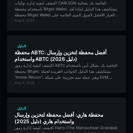
اكتشف كيفية إدارة توكنات CARLSON الخاصة بك بفعالية
باستخدام محفظة Bitget Wallet. يستكشف هذا الدليل لماذا تُعد
محفظة Bitget Wallet الخيار الأفضل لأصول الميم القائمة على
Aug 6, 2026
شبكة Solana، حيث توفر ميزات آمنة وعالية السرعة وسهلة
الاستخدام لرحلتك في عالم العملات المشفرة.
الدليل
محفظة ABTC: أفضل محفظة لتخزين وإرسال
واستخدام ABTC (دليل 2026)
اكتشف كيفية إدارة رموز ABTC الخاصة بك بشكل آمن باستخدام
محفظة Bitget. يستكشف هذا الدليل الجوانب الفريدة لعملة
"Anime Bitcoin"، وهي عملة ميم تجريبية على شبكة EVM،
Aug 4, 2026
ويقدم خارطة طريق واضحة لإعداد محفظتك لتداول هذه العملة،
والاحتفاظ بها، والتفاعل مع نظامها البيئي.
الدليل
محفظة هاري: أفضل محفظة لتخزين وإرسال
واستخدام هاري (دليل 2025)
اكتشف كيفية إدارة رموز Harry (The Nietzschean Grandpa)