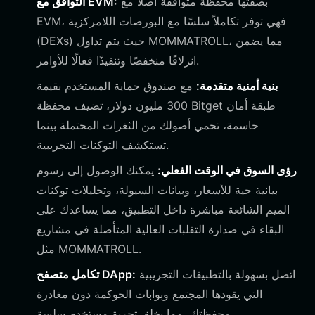
بصفتها محفظة متوافقة أصلاً مع
التوافق مع EVM:
EVM، فهي توفر تكاملاً سلسًا مع البورصات اللامركزية
(DEXs) حيث يتم تداول MOMMATROLL، مما يضمن
انزلاقًا منخفضًا وتنفيذًا فعالًا للأوامر.
بنية أمنية متقدمة:
مع صندوق حماية المستخدم بقيمة
300 مليون دولار، تضيف محفظة Bitget طبقة أمان
حاسمة، تحمي أصولك من الثغرات المحتملة بينما
تستكشف التوكنات التجريبية.
رؤى السوق في الوقت الفعلي:
يمكنك الوصول إلى رسوم
بيانية حية للأسعار، وبيانات السيولة، وتحليلات توكنات
الميم الشائعة مباشرة داخل التطبيق، مما يساعدك على
البقاء في صدارة التقلبات العالية المتأصلة في مشاريع
مثل MOMMATROLL.
اتصل بسهولة بالتطبيقات التجريبية
تكامل متصفح DApp:
التي يقودها المجتمع وبوابات الحوكمة دون مغادرة
محفظتك، مما يخلق تجربة مستخدم سلسة.