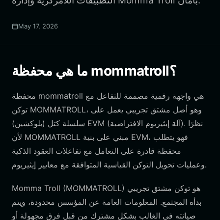
التطبيقات اللامركزية وإدارة Momma Troll بأمان.
May 17, 2026
ما هي محفظة mommatroll؟
محفظة mommatroll هي واجهة رقمية مصممة للتفاعل مع
توكن MOMMATROLL، وهو أصل مشتق تجريبي يعمل على
سلسلة كتل (بلوكشين) EVM (آلة إيثيريوم الافتراضية). نظرًا
لأن MOMMATROLL مبني على بنية EVM، فهو يتطلب
محفظة قادرة على التعامل مع تفاعلات العقود الذكية
وعمليات تحويل التوكن القياسية المتوافقة مع معايير إيثيريوم.
Momma Troll (MOMMATROLL) هو توكن مشتق تجريبي
بدأه المجتمع. المعلومات العامة عن المؤسس محدودة، ويتم
صيانته في الغالب بشكل مشترك من قبل فرق مجهولة أو