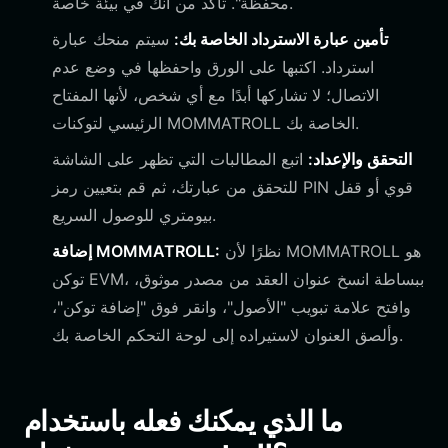
محفظة". تأكد من أنك في بيئة خاصة.
تأمين عبارة الاسترداد الخاصة بك:
سيتم منحك عبارة
استرداد. اكتبها على الورق واحفظها في وضع عدم
الاتصال؛ لا تشاركها أبدًا مع أي شخص، لأنها المفتاح
الرئيسي لتوكنات MOMMATROLL الخاصة بك.
التحقق والإعداد:
اتبع المطالبات التي تظهر على الشاشة
للتحقق من عبارتك، ثم قم بتعيين رمز PIN قوي أو قفل
بيومتري للوصول السريع.
نظرًا لأن MOMMATROLL هو
إضافة MOMMATROLL:
توكن EVM، ببساطة انسخ عنوان العقد من مصدر موثوق،
وافتح علامة تبويب "الأصول"، وانقر فوق "إضافة توكن"،
وألصق العنوان لاستيراده إلى لوحة التحكم الخاصة بك.
ما الذي يمكنك فعله باستخدام