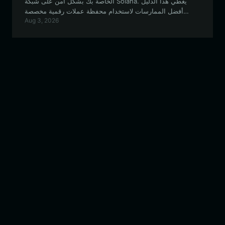
الخاصة بك بشكل آمن على شبكة Solana. يغطي هذا الدليل
أفضل الممارسات لاستخدام محفظة عملات رقمية مخصصة
Aug 3, 2026
للتفاعل مع هذا المشروع الميم الفريد الذي يقوده المجتمع.