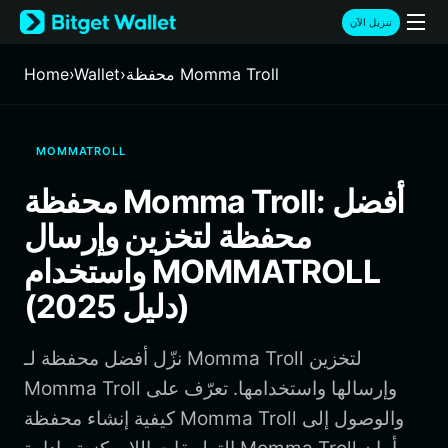
English
تنزيل الآن
日本語
Tiếng Việt
محفظة Momma Troll
›
Wallet
›
Home
Русский
Español (Latinoamérica)
Türkçe
MOMMATROLL
Italiano
Français
محفظة Momma Troll: أفضل
Deutsch
محفظة لتخزين وإرسال
简体中文
繁體中文
واستخدام MOMMATROLL
Português (Portugal)
(دليل 2025)
Bahasa Indonesia
ภาษาไทย
हिन्दी
نزّل أفضل محفظة لـ Momma Troll لتخزين
বাংলা
Momma Troll وإرسالها واستخدامها. تعرّف على
Español
كيفية إنشاء محفظة Momma Troll والوصول إلى
Português (Brasil)
Español (Argentina)