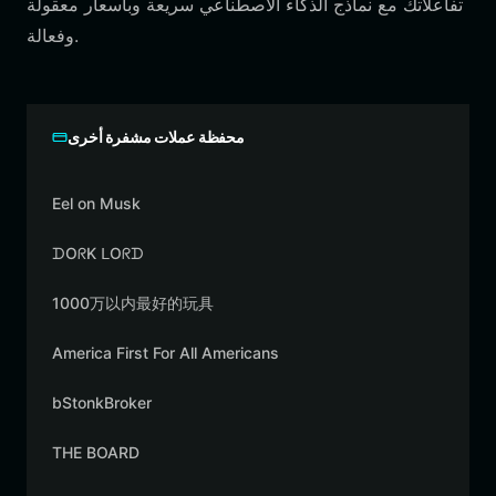
تفاعلاتك مع نماذج الذكاء الاصطناعي سريعة وبأسعار معقولة
وفعالة.
محفظة عملات مشفرة أخرى
Eel on Musk
ᗪOᖇK ᒪOᖇᗪ
1000万以内最好的玩具
America First For All Americans
bStonkBroker
THE BOARD