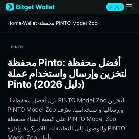
English
تنزيل الآن
日本語
Tiếng Việt
محفظة PINTO Model Zoo
›
Wallet
›
Home
Русский
Español (Latinoamérica)
Türkçe
PINTO
Italiano
Français
محفظة Pinto: أفضل محفظة
Deutsch
لتخزين وإرسال واستخدام عملة
简体中文
繁體中文
Pinto (دليل 2026)
Português (Portugal)
Bahasa Indonesia
نزّل أفضل محفظة لـ PINTO Model Zoo لتخزين
ภาษาไทย
हिन्दी
PINTO Model Zoo وإرسالها واستخدامها. تعرّف
বাংলা
على كيفية إنشاء محفظة PINTO Model Zoo
Español
والوصول إلى التطبيقات اللامركزية وإدارة PINTO
Português (Brasil)
Model Zoo بأمان.
Español (Argentina)