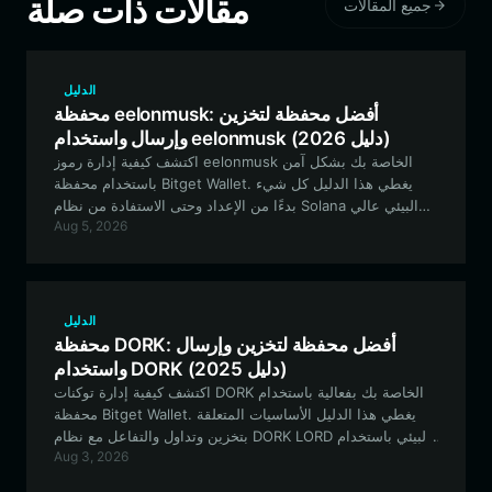
مقالات ذات صلة
جميع المقالات
الدليل
محفظة eelonmusk: أفضل محفظة لتخزين
وإرسال واستخدام eelonmusk (دليل 2026)
اكتشف كيفية إدارة رموز eelonmusk الخاصة بك بشكل آمن
باستخدام محفظة Bitget Wallet. يغطي هذا الدليل كل شيء
بدءًا من الإعداد وحتى الاستفادة من نظام Solana البيئي عالي
Aug 5, 2026
الأداء لاستراتيجيتك الخاصة برموز الميم (meme token).
الدليل
محفظة DORK: أفضل محفظة لتخزين وإرسال
واستخدام DORK (دليل 2025)
اكتشف كيفية إدارة توكنات DORK الخاصة بك بفعالية باستخدام
محفظة Bitget Wallet. يغطي هذا الدليل الأساسيات المتعلقة
بتخزين وتداول والتفاعل مع نظام DORK LORD البيئي باستخدام
Aug 3, 2026
محفظة آمنة ولامركزية ومتوافقة مع شبكة EVM.