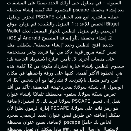
السيولة - في متناول حتى أولئك الجدد نسبيًا على المشتقات
المشفرة. ## كيفية إنشاء محفظة pscape يعد إنشاء محفظة
لتخزين وتداول PSCAPE عملية مباشرة. اتبع هذه الخطوات
الخمس للإعداد: 1. التنزيل والتثبيت: قم بزيارة موقع Bitget
Wallet الرسمي وقم بتنزيل التطبيق للجهاز المفضل لديك
(iOS أو Android أو إضافة المتصفح). 2. إنشاء محفظة
جديدة: افتح التطبيق وحدد "إنشاء محفظة". سيُطلب منك
تعيين كلمة مرور قوية. تأكد من أنها فريدة وغير مستخدمة
على منصات أخرى. 3. تأمين عبارة الاسترداد الخاصة بك:
سيقوم التطبيق بإنشاء عبارة استرداد مكونة من 12 كلمة. هذه
هي الخطوة الأكثر أهمية. اكتبها على ورقة واحفظها في مكان
آمن وغير متصل بالإنترنت. لا تشاركها مع أي شخص أبدًا. 4.
الوصول إلى شبكة سولانا: بمجرد تهيئة المحفظة، تأكد من أنك
تعرض شبكة سولانا. ستقوم محفظتك تلقائيًا بإنشاء عنوان
سولانا فريد لك. 5. استيراد/إضافة PSCAPE: انتقل إلى قسم
إدارة الرموز. نظرًا لأن PSCAPE هو رمز قائم على سولانا،
يمكنك إضافته عن طريق لصق عنوان العقد الرسمي. بمجرد
الإضافة، يصبح عنوان محفظة pscape الخاص بك جاهزًا
لاستقبال وإرسال الرموز. ## ماذا يمكنك أن تفعل بمحفظة