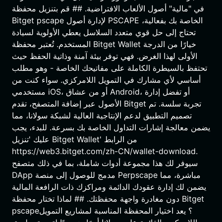
في "مالية" أصول الألعاب الافتراضية. ## قم بتنزيل محفظة
Bitget pscape لإدارة أصول PSCAPE الخاصة بك بفعالية،
تحتاج إلى حل قوي متعدد السلاسل يعطي الأولوية لسيادة
المستخدم. تُعتبر محفظة Bitget Wallet خيارًا من الدرجة
الأولى لهذا الغرض. فهي توفر بيئة آمنة وذاتية الحفظ حيث
تحتفظ بالسيطرة الكاملة على مفاتيحك الخاصة - وهو مطلب
أساسي لأي مشارك في التمويل اللامركزي. سواء كنت من
مستخدمي iOS، أو من عشاق Android، أو تفضل إدارة
الأصول عبر إضافة المتصفح، تقدم Bitget تجربة سلسة. تم
تصميم التطبيق لدعم الإنتاجية العالية لشبكة سولانا، مما
يضمن معالجة إشارات التداول الخاصة بك بسرعة. للبدء، يجب
عليك 'تنزيل Bitget Wallet' من الرابط
https://web3.bitget.com/zh-CN/wallet-download.
سيوفر لك هذا مجموعة أدوات شاملة، بما في ذلك متصفح
DApp مدمج للوصول إلى منصة Perpscape مباشرة، مما
يضمن لك إدارة عقودك الدائمة ومراكزك ذات الرافعة المالية
دون مغادرة واجهة محفظتك. ## لماذا تختار محفظة Bitget
pscape؟ يعد اختيار المحفظة المناسبة لمشاريع التمويل