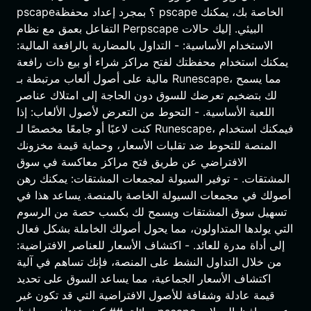
pscape؟ بمجرد إعداد محفظة pscape الخاصة بك، يمكنك
التفاعل بعمق مع نظام Perpscape البيئي. إليك حالات
الاستخدام الأساسية: - التداول بالمضاربة بالرافعة المالية:
يمكنك استخدام محفظتك لفتح مراكز شراء أو بيع ذات رافعة
مالية على أصول ألعاب مرتبطة بـ Runescape، مما يسمح
لك بتضخيم تعرضك للسوق دون الحاجة إلى امتلاك عناصر
اللعبة الأساسية. - التحوط من التعرض لأصول الألعاب: إذا
كنت لاعبًا أو جامعًا مخصصًا لـ Runescape، فيمكنك استخدام
المنصة للتحوط ضد تقلبات الأسعار، وحماية قيمة مخزونك
الافتراضي عن طريق فتح مراكز معاكسة في سوق
المشتقات. - توفير السيولة لمجمعات المشتقات: يمكنك رهن
أصولك في مجمعات السيولة الخاصة بالمنصة. يساعد هذا في
تسهيل سوق المشتقات ويسمح لك بكسب حصة من الرسوم
التي يولدها المتداولون، مما يحول أصولك الخاملة بشكل فعال
إلى أداة مدرة للعائد. - اكتشاف الأسعار للعناصر الافتراضية:
من خلال التداول النشط على المنصة، فإنك تساهم في آلية
اكتشاف الأسعار الجماعية، مما يساعد السوق على تحديد
قيمة عادلة وشفافة للأصول الافتراضية التي قد تكون غير