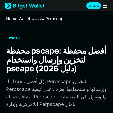
English
تنزيل الآن
日本語
Tiếng Việt
محفظة Perpscape
›
Wallet
›
Home
Русский
Español (Latinoamérica)
Türkçe
PSCAPE
Italiano
Français
محفظة pscape: أفضل محفظة
Deutsch
لتخزين وإرسال واستخدام
简体中文
繁體中文
pscape (دليل 2026)
Português (Portugal)
Bahasa Indonesia
نزّل أفضل محفظة لـ Perpscape لتخزين
ภาษาไทย
हिन्दी
Perpscape وإرسالها واستخدامها. تعرّف على كيفية
বাংলা
إنشاء محفظة Perpscape والوصول إلى التطبيقات
Español
اللامركزية وإدارة Perpscape بأمان.
Português (Brasil)
Español (Argentina)