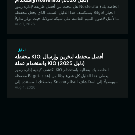
واستخدام Nosferatu (دليل 2026)
هل تبحث عن أفضل طريقة لإدارة رموز Nosferatu الخاصة بك؟
يستكشف هذا الدليل السبب الذي يجعل محفظة Bitget الخيار
الأمثل لأصول الميم القائمة على شبكة سولانا، حيث توفر تداولاً
Aug 7, 2026
سلساً وأماناً قوياً لرحلتك في عالم العملات المشفرة.
الدليل
محفظة KIO: أفضل محفظة لتخزين وإرسال
واستخدام عملة KIO (دليل 2025)
اكتشف كيفية إدارة رموز KIO الخاصة بك بفعالية باستخدام
محفظة Bitget. يغطي هذا الدليل كل شيء بدءًا من إعداد
محفظتك المستندة إلى Solana ووصولًا إلى استكشاف النظام
Aug 4, 2026
البيئي الفريد الذي يحركه المجتمع في Rise of a King (KIO).