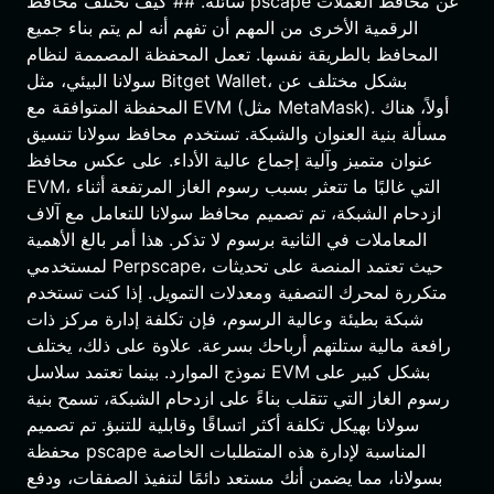
سائلة. ## كيف تختلف محافظ pscape عن محافظ العملات
الرقمية الأخرى من المهم أن تفهم أنه لم يتم بناء جميع
المحافظ بالطريقة نفسها. تعمل المحفظة المصممة لنظام
سولانا البيئي، مثل Bitget Wallet، بشكل مختلف عن
المحفظة المتوافقة مع EVM (مثل MetaMask). أولاً، هناك
مسألة بنية العنوان والشبكة. تستخدم محافظ سولانا تنسيق
عنوان متميز وآلية إجماع عالية الأداء. على عكس محافظ
EVM، التي غالبًا ما تتعثر بسبب رسوم الغاز المرتفعة أثناء
ازدحام الشبكة، تم تصميم محافظ سولانا للتعامل مع آلاف
المعاملات في الثانية برسوم لا تذكر. هذا أمر بالغ الأهمية
لمستخدمي Perpscape، حيث تعتمد المنصة على تحديثات
متكررة لمحرك التصفية ومعدلات التمويل. إذا كنت تستخدم
شبكة بطيئة وعالية الرسوم، فإن تكلفة إدارة مركز ذات
رافعة مالية ستلتهم أرباحك بسرعة. علاوة على ذلك، يختلف
نموذج الموارد. بينما تعتمد سلاسل EVM بشكل كبير على
رسوم الغاز التي تتقلب بناءً على ازدحام الشبكة، تسمح بنية
سولانا بهيكل تكلفة أكثر اتساقًا وقابلية للتنبؤ. تم تصميم
محفظة pscape المناسبة لإدارة هذه المتطلبات الخاصة
بسولانا، مما يضمن أنك مستعد دائمًا لتنفيذ الصفقات، ودفع