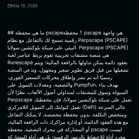
May 19, 2026
## ما هي محفظة pscape؟ محفظة pscape هي واجهة
رقمية تسمح لك بالتفاعل مع نظام Perpscape (PSCAPE)
البيئي على شبكة بلوكتشين سولانا. Perpscape (PSCAPE)
هي منصة مشتقات تجريبية تقوم بربط عناصر لعبة
Runescape بعقود دائمة يمكن تداولها بالرافعة المالية؛ ويتم
تشغيلها من قبل فريق تطوير صغير ومجهول، وتدعي المنصة
رسميًا أنه تم نشر وإطلاق محركات التسعير الفوري،
والتصفية، ومعدلات التمويل على PumpFun، بهدف بناء
السيولة وسوق للمشتقات لمتداولي أصول الألعاب. نظرًا لأن
Perpscape تعمل على شبكة بلوكتشين سولانا، فإن محفظتك
تعمل كبوابتك إلى التمويل اللامركزي (DeFi) عالي السرعة
ومنخفض التكلفة. بدون محفظة مخصصة، لا يمكنك التفاعل
مع هذه العقود الدائمة، أو إدارة مراكزك ذات الرافعة المالية،
أو المشاركة في محرك التصفية. محفظة pscape ليست
مجرد أداة للاحتفاظ بالرموز الرقمية؛ بل هي أداة للمشاركة