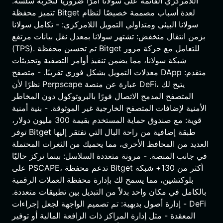
اللامركزي القائمة على سولانا أمرًا ضروريًا لتجربة سلسة.
تتميز محفظة Bitget لعدة أسباب مصممة خصيصًا لنظام
سولانا البيئي ومتداولي التمويل اللامركزي: - تكامل سولانا
بزمن انتقال منخفض: تشتهر سولانا بمعدل نقل بيانات مرتفع
(TPS). تم تحسين محفظة Bitget للتعامل مع حركة مرور
شبكة سولانا، مما يضمن تنفيذ أوامر التصفية وتحديثات
معدلات التمويل بشكل فوري تقريبًا. - متصفح DApp متقدم:
نظرًا لأن Perpscape عبارة عن منصة DeFi، يتيح لك
المتصفح المدمج الاتصال فورًا بالبروتوكول دون المخاطر
الأمنية لإضافات المتصفح الخارجية غير الموثوقة. - بنية أمنية
قوية: مع صندوق حماية المستخدم بقيمة 300 مليون دولار،
توفر Bitget طبقة إضافية من راحة البال التي تفتقر إليها
العديد من المحافظ الأخرى، مما يحميك من الثغرات المحتملة
في جانب المنصة. - مرونة متعددة السلاسل: بينما تركز حاليًا
على PSCAPE، تدعم محفظة Bitget أكثر من 130+ شبكة
بلوكتشين، مما يسمح لك بإدارة محفظة العملات الرقمية
بالكامل في مكان واحد بدلاً من التبديل بين تطبيقات متعددة.
- إدارة أصول بديهية: تم تصميم الواجهة لجعل إجراءات DeFi
المعقدة - مثل إدارة المراكز ذات الرافعة المالية أو توفير