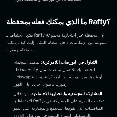
ما الذي يمكنك فعله بمحفظة Raffy؟
يفتح الاحتفاظ بـ Raffy في محفظة غير احتجازية مجموعة
متنوعة من الإمكانيات داخل النظام البيئي. إليك كيف يمكنك
استخدام رموزك:
التداول في البورصات اللامركزية:
يمكنك استخدام
محفظة Raffy الخاصة بك للاتصال بمنصات مثل
Uniswap أو غيرها من البورصات اللامركزية لمبادلة
رموزك بأصول أخرى على الفور.
المشاركة المجتمعية والمضاربة الاجتماعية:
من خلال
الاحتفاظ بـ Raffy، تكتسب القدرة على المشاركة في
المناقشات التي يقودها المجتمع والمضاربة على النمو
المستقبلي للسرد المستوحى من طائر الدودو.