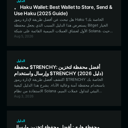
الدليل
。 Haku Wallet: Best Wallet to Store, Send &
Use Haku (2025 Guide)
هل تبحث عن أفضل طريقة لإدارة رموز Haku الخاصة بك؟
يستعرض هذا الدليل السبب الذي يجعل محفظة Bitget الخيار
الأول لعشاق العملات الميمية القائمة على شبكة Solana، حيث
Aug 5, 2026
توفر إدارة سلسة وآمنة وفائقة السرعة للأصول.
الدليل
محفظة $TRENCHY: أفضل محفظة لتخزين
وإرسال واستخدام $TRENCHY (دليل 2026)
اكتشف أفضل طريقة لإدارة رموز $TRENCHY الخاصة بك
باستخدام محفظة آمنة وعالية الأداء. يشرح هذا الدليل كيفية
الاستفادة من نظام Solana البيئي لتداول عملات الميم،
Aug 3, 2026
والمشاركة المجتمعية، وتأمين الأصول على المدى الطويل
باستخدام محفظة Bitget.
الدليل
محفظة هاري: أفضل محفظة لتخزين وإرسال