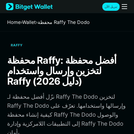
English
تنزيل الآن
日本語
Tiếng Việt
محفظة Raffy The Dodo
›
Wallet
›
Home
Русский
Español (Latinoamérica)
Türkçe
RAFFY
Italiano
Français
محفظة Raffy: أفضل محفظة
Deutsch
لتخزين وإرسال واستخدام
简体中文
繁體中文
Raffy (دليل 2026)
Português (Portugal)
Bahasa Indonesia
نزّل أفضل محفظة لـ Raffy The Dodo لتخزين
ภาษาไทย
हिन्दी
Raffy The Dodo وإرسالها واستخدامها. تعرّف على
বাংলা
كيفية إنشاء محفظة Raffy The Dodo والوصول
Español
إلى التطبيقات اللامركزية وإدارة Raffy The Dodo
Português (Brasil)
بأمان.
Español (Argentina)