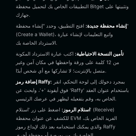
التطبيقات الخاص بك لتحميل محفظة Bitget وتثبيتها على
جهازك.
إنشاء محفظة جديدة:
افتح التطبيق، وحدد "إنشاء محفظة"
(Create a Wallet)، واتبع التعليمات لإنشاء عبارة
الاسترداد الخاصة بك.
تأمين النسخة الاحتياطية:
اكتب عبارة الاسترداد المكونة
من 12 كلمة على ورقة واحفظها في مكان آمن وغير
متصل بالإنترنت؛ لا تشاركها مع أي شخص أبدًا.
بمجرد دخولك إلى لوحة التحكم، انقر
إضافة رمز Raffy:
فوق أيقونة '+'، وابحث عن 'Raffy' باستخدام عنوان العقد
الخاص به، وقم بتفعيله ليظهر في عرضك الرئيسي.
استلام الرموز:
اضغط على زر 'استلام' (Receive)
للكشف عن عنوان محفظة EVM الفريد الخاص بك،
والذي يمكنك استخدامه بعد ذلك لإيداع رموز Raffy
الخاصة بك من بورصة أو محفظة أخرى.