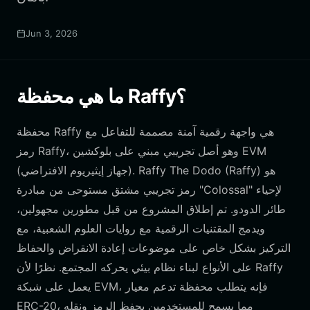
Jun 3, 2026
ما هي محفظة Raffy؟
محفظة Raffy هي واجهة رقمية آمنة مصممة للتفاعل مع
رمز Raffy، وهو أصل تجريبي مبني على بلوكشين EVM
(جهاز إيثيريوم الافتراضي). Raffy The Dodo (Raffy) هو
رمز تجريبي مشتق مستوحى من مبادرة "Colossal" لإحياء
طائر الدودو. تم إطلاق المشروع من قبل مطورين مجهولين،
ويدمج المقتنيات الرقمية مع روايات العلوم الشعبية، مع
التركيز بشكل خاص على موضوعات إعادة الانقراض والحفاظ
على الأنواع لبناء نظام بيئي يحركه المجتمع. نظرًا لأن Raffy
يعمل على شبكة EVM، فإنه يتطلب محفظة تدعم معيار
ERC-20، مما يسمح للمستخدمين بحفظ الرمز ونقله