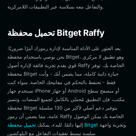
والتفاعل معه بسلاسة عبر التطبيقات اللامركزية.
تحميل محفظة Bitget Raffy
يعد العثور على الأداة المناسبة لإدارة رموزك أمرًا ضروريًا.
نحن نوصي باستخدام محفظة Bitget، وهو تطبيق لا مركزي
قوي يقدم تجربة فائقة لإدارة أصول Raffy الخاصة بك. توفر
محفظة Bitget حيازة ذاتية كاملة، مما يضمن أنك - وأنت
فقط - تحتفظ بالتحكم في مفاتيحك الخاصة. سواء كنت
تستخدم جهاز iPhone أو جهاز Android أو متصفح سطح
مكتب، فإن التطبيق مُحسّن بالكامل لجميع المنصات. وتتميز
محفظة Bitget بتوفير دعم أصلي لأكثر من 130 سلسلة
عامة، مما يضمن أن رموز Raffy الخاصة بك يمكن الوصول
وتجربة واجهة
تحميل محفظة Bitget
إليها دائمًا. للبدء، يمكنك
سلسة تبسط تعقيدات التفاعل مع البلوكشين.