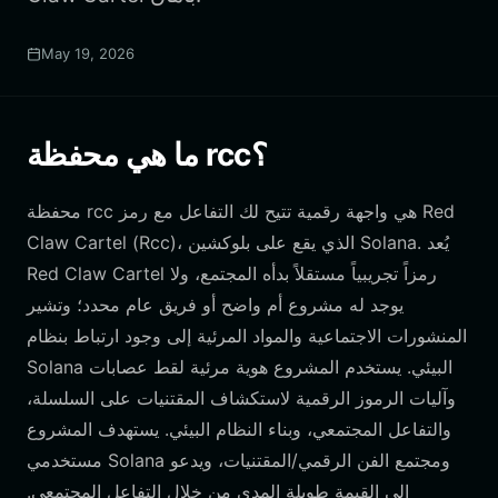
May 19, 2026
ما هي محفظة rcc؟
محفظة rcc هي واجهة رقمية تتيح لك التفاعل مع رمز Red
Claw Cartel (Rcc)، الذي يقع على بلوكشين Solana. يُعد
Red Claw Cartel رمزاً تجريبياً مستقلاً بدأه المجتمع، ولا
يوجد له مشروع أم واضح أو فريق عام محدد؛ وتشير
المنشورات الاجتماعية والمواد المرئية إلى وجود ارتباط بنظام
Solana البيئي. يستخدم المشروع هوية مرئية لقط عصابات
وآليات الرموز الرقمية لاستكشاف المقتنيات على السلسلة،
والتفاعل المجتمعي، وبناء النظام البيئي. يستهدف المشروع
مستخدمي Solana ومجتمع الفن الرقمي/المقتنيات، ويدعو
إلى القيمة طويلة المدى من خلال التفاعل المجتمعي.