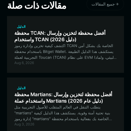
مقالات ذات صلة
جميع المقالات
الدليل
محفظة TCAN: أفضل محفظة لتخزين وإرسال
واستخدام TCAN (دليل 2026)
اكتشف كيفية تخزين وإدارة رموز TCAN الخاصة بك بشكل آمن
باستخدام محفظة Bitget Wallet. يستكشف هذا الدليل الطبيعة
التجريبية لعملة Toucan (TCAN) على نظام EVM البيئي، ولماذا
Aug 6, 2026
تعتبر المحفظة القوية ومتعددة الشبكات ضرورية للمشاركة في
التمويل الجماعي المبتكر والتداول اللامركزي.
الدليل
محفظة Martians: أفضل محفظة لتخزين وإرسال
واستخدام عملة Martians (دليل عام 2026)
يتطلب التنقل في العالم المتقلب للأصول التجريبية مثل
"martians" بنية تحتية آمنة وقوية. يستكشف هذا الدليل كيفية
إدارة رموز "martians" الخاصة بك بفعالية باستخدام محفظة
Aug 3, 2026
Bitget، مما يضمن حصولك على الأدوات اللازمة لإجراء معاملات
آمنة قائمة على شبكة EVM والمشاركة في المجتمع.