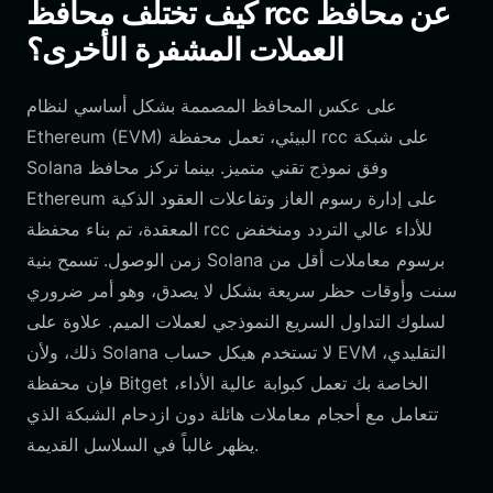
كيف تختلف محافظ rcc عن محافظ
العملات المشفرة الأخرى؟
على عكس المحافظ المصممة بشكل أساسي لنظام
Ethereum (EVM) البيئي، تعمل محفظة rcc على شبكة
Solana وفق نموذج تقني متميز. بينما تركز محافظ
Ethereum على إدارة رسوم الغاز وتفاعلات العقود الذكية
المعقدة، تم بناء محفظة rcc للأداء عالي التردد ومنخفض
زمن الوصول. تسمح بنية Solana برسوم معاملات أقل من
سنت وأوقات حظر سريعة بشكل لا يصدق، وهو أمر ضروري
لسلوك التداول السريع النموذجي لعملات الميم. علاوة على
ذلك، ولأن Solana لا تستخدم هيكل حساب EVM التقليدي،
فإن محفظة Bitget الخاصة بك تعمل كبوابة عالية الأداء،
تتعامل مع أحجام معاملات هائلة دون ازدحام الشبكة الذي
يظهر غالباً في السلاسل القديمة.