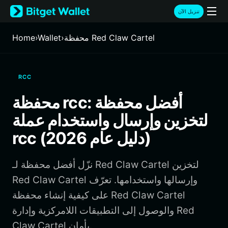
English
تنزيل الآن
日本語
Tiếng Việt
محفظة Red Claw Cartel
›
Wallet
›
Home
Русский
Español (Latinoamérica)
Türkçe
RCC
Italiano
Français
محفظة rcc: أفضل محفظة
Deutsch
لتخزين وإرسال واستخدام عملة
简体中文
繁體中文
rcc (دليل عام 2026)
Português (Portugal)
Bahasa Indonesia
نزّل أفضل محفظة لـ Red Claw Cartel لتخزين
ภาษาไทย
हिन्दी
Red Claw Cartel وإرسالها واستخدامها. تعرّف
বাংলা
على كيفية إنشاء محفظة Red Claw Cartel
Español
والوصول إلى التطبيقات اللامركزية وإدارة Red
Português (Brasil)
Claw Cartel بأمان.
Español (Argentina)