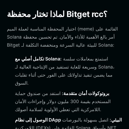
لماذا تختار محفظة Bitget rcc؟
اختيار المحفظة المناسبة لعملة الميم (meme) القائمة على
Solana أمر بالغ الأهمية للأداء والأمان. تم تحسين محفظة
Bitget للبيئة عالية السرعة ومنخفضة التكلفة لـ Solana:
استمتع بمعاملات سلسة
تكامل أصلي مع Solana:
وسريعة للغاية تستفيد من الإنتاجية العالية لـ Solana،
مما يضمن تنفيذ تداولاتك على الفور حتى أثناء تقلبات
السوق.
بروتوكولات أمان متقدمة:
استفد من صندوق حماية
المستخدم بقيمة 300 مليون دولار وإجراءات الأمان
اللامركزية التي تعطي الأولوية لسلامة أصولك.
الوصول إلى نظام DApp البيئي:
اتصل بسهولة بالبورصات
اللامركزية (DEXs) القائمة على Solana وأسواق NFT