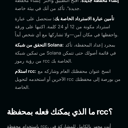
إنشاء محفظة جديدة:
افتح التطبيق واختر "إنشاء محفظة
جديدة". تأكد من أنك في بيئة خاصة.
تأمين عبارة الاسترداد الخاصة بك:
ستحصل على عبارة
استرداد مكونة من 12 أو 24 كلمة. اكتبها على ورقة
واحفظها في مكان آمن—ولا تشاركها مع أي شخص أبداً.
بمجرد إعداد المحفظة، تأكد
التحقق من شبكة Solana:
من تمكين شبكة Solana في قائمة أصولك حتى تتمكن
من رؤية رموز rcc الخاصة بك.
انسخ عنوان محفظتك العام وشاركه مع
استلام rcc:
الآخرين أو استخدمه لتحويل rcc من بورصة إلى محفظتك
الخاصة.
ما الذي يمكنك فعله بمحفظة rcc؟
باستخدام محفظة rcc، أنت مجهز بالكامل للمشاركة في