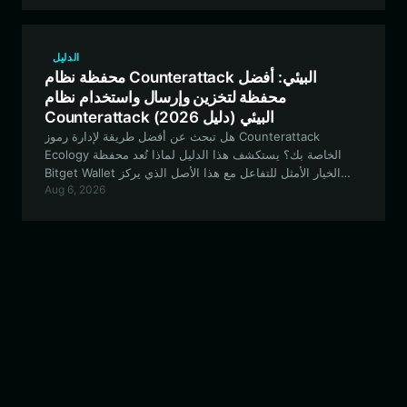
الدليل
محفظة نظام Counterattack البيئي: أفضل
محفظة لتخزين وإرسال واستخدام نظام
Counterattack البيئي (دليل 2026)
هل تبحث عن أفضل طريقة لإدارة رموز Counterattack
Ecology الخاصة بك؟ يستكشف هذا الدليل لماذا تُعد محفظة
Bitget Wallet الخيار الأمثل للتفاعل مع هذا الأصل الذي يركز
Aug 6, 2026
على التمويل اللامركزي (DeFi)، ويغطي كل شيء بدءًا من
التخزين الآمن وصولاً إلى المشاركة في نظام EVM البيئي.