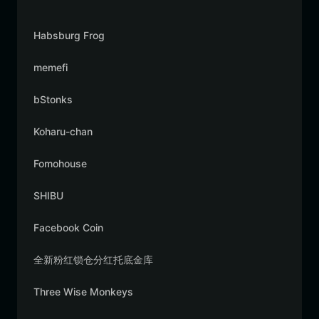
Habsburg Frog
memefi
bStonks
Koharu-chan
Fomohouse
SHIBU
Facebook Coin
全新粉红锁仓分红托底金库
Three Wise Monkeys