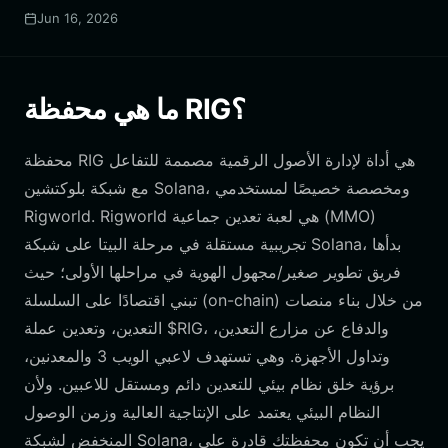
Jun 16, 2026
ما هي محفظة RIG؟
محفظة RIG هي أداة لإدارة الأصول الرقمية مصممة للتفاعل
مع شبكة بلوكتشين Solana، ومخصصة خصيصًا لمستخدمي
Rigworld. Rigworld هي لعبة تعدين جماعية (MMO)
تجريبية مستقلة في مرحلة البيتا على شبكة Solana، بدأها
فريق تطوير صغير/مجهول الهوية في مراحلها الأولى؛ حيث
تبني اقتصادًا على السلسلة (on-chain) من خلال بناء منصات
التعدين، وتعدين عملة $RIG، والدفاع عن مزارع التعدين،
وتداول الأجهزة. وهي تستهدف لاعبي الويب 3 والمعدنين،
برؤية خلق نظام بيئي للتعدين دائم ومستقل للاعبين. ولأن
النظام البيئي يعتمد على الإنتاجية العالية وزمن الوصول
المنخفض لشبكة Solana، يجب أن تكون محفظتك قادرة على