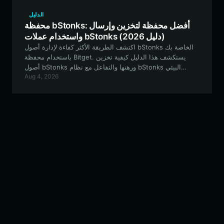
الدليل
محفظة bStonks: أفضل محفظة لتخزين وإرسال
واستخدام عملات bStonks (دليل 2026)
اكتشف الطريقة الأكثر كفاءة لإدارة أصول bStonks الخاصة بك
باستخدام محفظة Bitget. يستكشف هذا الدليل كيفية تخزين
أصول bStonks ورهنها والتفاعل مع نظام bStonks البيئي
Aug 4, 2026
للتمويل اللامركزي (DeFi) بشكل آمن باستخدام بوابة موثوقة
متعددة السلاسل.