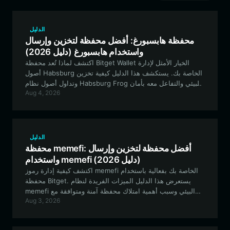
الدليل
محفظة هابسبورغ: أفضل محفظة لتخزين وإرسال
واستخدام هابسبورغ (دليل 2026)
اكتشف لماذا تُعد محفظة Bitget Wallet الخيار الأمثل لإدارة
أصول Habsburg الخاصة بك. يستكشف هذا الدليل كيفية تخزين
وتداول أصول نظام Habsburg Frog البيئي والتفاعل معه بأمان
Aug 4, 2026
باستخدام محفظة عملات رقمية متنوعة ومتوافقة مع شبكة EVM.
الدليل
محفظة memefi: أفضل محفظة لتخزين وإرسال
واستخدام memefi (دليل 2026)
اكتشف كيفية إدارة رموز memefi الخاصة بك بفعالية باستخدام
محفظة Bitget. يستعرض هذا الدليل الميزات الفريدة لنظام
memefi البيئي وسبب أهمية امتلاك محفظة آمنة ومتوافقة مع
Aug 3, 2026
EVM لرحلتك في التمويل اللامركزي (DeFi).