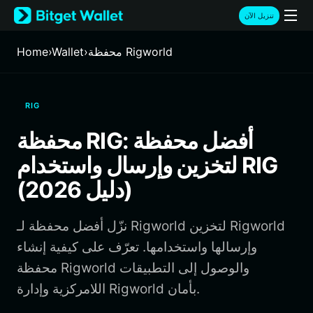
English
تنزيل الآن
日本語
Tiếng Việt
محفظة Rigworld
›
Wallet
›
Home
Русский
Español (Latinoamérica)
Türkçe
RIG
Italiano
Français
محفظة RIG: أفضل محفظة
Deutsch
لتخزين وإرسال واستخدام RIG
简体中文
繁體中文
(دليل 2026)
Português (Portugal)
Bahasa Indonesia
نزّل أفضل محفظة لـ Rigworld لتخزين Rigworld
ภาษาไทย
हिन्दी
وإرسالها واستخدامها. تعرّف على كيفية إنشاء
বাংলা
محفظة Rigworld والوصول إلى التطبيقات
Español
اللامركزية وإدارة Rigworld بأمان.
Português (Brasil)
Español (Argentina)