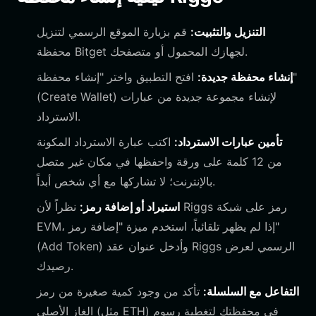
التنزيل والتثبيت:
قم بزيارة الموقع الرسمي لتنزيل
محفظة Bitget لجهازك المحمول أو متصفحك.
إنشاء محفظة جديدة:
افتح التطبيق واختر "إنشاء محفظة"
(Create Wallet) لإنشاء مجموعة جديدة من عبارات
الاسترداد.
تأمين عبارات الاسترداد:
اكتب عبارة الاسترداد المكونة
من 12 كلمة على ورقة واحفظها في مكان غير متصل
بالإنترنت؛ لا تشاركها مع أي شخص أبداً.
استيراد أو إضافة رمز:
نظراً لأن Riggs رمز على شبكة
EVM، إذا لم يظهر تلقائياً، استخدم ميزة "إضافة رمز"
(Add Token) وأدخل عنوان عقد Riggs الرسمي لعرض
رصيدك.
التفاعل مع السلسلة:
تأكد من وجود كمية صغيرة من رمز
الغاز الأصلي (مثل ETH) في محفظتك لتغطية رسوم