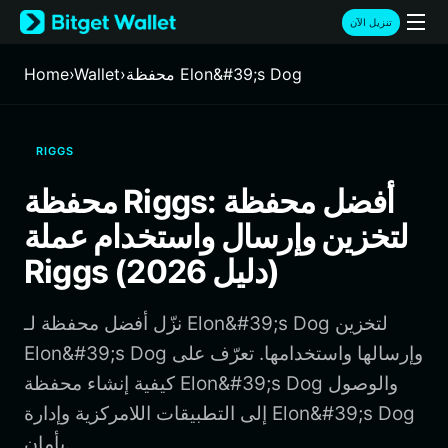
English
تنزيل الآن
日本語
Tiếng Việt
محفظة Elon&#39;s Dog
›
Wallet
›
Home
Русский
Español (Latinoamérica)
Türkçe
RIGGS
Italiano
Français
محفظة Riggs: أفضل محفظة
Deutsch
لتخزين وإرسال واستخدام عملة
简体中文
繁體中文
Riggs (دليل 2026)
Português (Portugal)
Bahasa Indonesia
نزّل أفضل محفظة لـ Elon&#39;s Dog لتخزين
ภาษาไทย
हिन्दी
Elon&#39;s Dog وإرسالها واستخدامها. تعرّف على
বাংলা
كيفية إنشاء محفظة Elon&#39;s Dog والوصول
Español
إلى التطبيقات اللامركزية وإدارة Elon&#39;s Dog
Português (Brasil)
بأمان.
Español (Argentina)