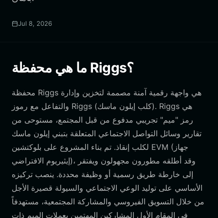
Jul 8, 2026
ما هي محفظة Riggs؟
محفظة Riggs هي واجهة رقمية آمنة مصممة لتخزين وإدارة
والتفاعل مع رموز Riggs (كلب إيلون ماسك). Riggs هي
رمز "ميم" تجريبي مدفوع من قبل المجتمع، مستوحى من
تقارير وسائل التواصل الاجتماعي المتعلقة بتبني إيلون ماسك
لكلب إنقاذ. تم بناء المشروع على بلوكتشين EVM (جهاز
إيثيريوم الافتراضي)، وقد أطلقه مطورون مجهولون ويفتقر
إلى خارطة طريق رسمية أو وظيفة محددة. ينصب تركيزه
الأساسي على توليد الوعي الاجتماعي والسيولة قصيرة الأجل
من خلال التسويق الفيروسي والمشاركة المجتمعية، مستهدفاً
في المقام الأول المشاركين المهتمين بعملات الميم ذات