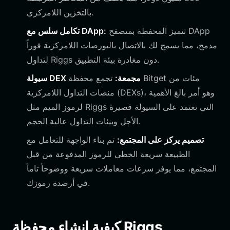
بالتخزين اللامركزي.
تتميز المحفظة بمتصفح DApp
تكامل سلس مع DApp:
مدمج، مما يسمح لك بالاتصال بالبورصات اللامركزية فوراً
لتداول Riggs دون مغادرة بيئة التطبيق.
سيولة DEX مجمعة:
تجمع محفظة Bitget مئات من
منصات التداول اللامركزية (DEXs)، وهو أمر بالغ الأهمية
لرموز الميم مثل Riggs التي تعتمد على السيولة قصيرة
الأجل وبيئات التداول عالية الحجم.
تصميم يركز على المجتمع:
تم بناء الواجهة للتعامل مع
الطبيعة سريعة الخطى للرموز المدفوعة من قبل
المجتمع، مما يوفر سرعات معاملات سريعة ووضوحاً تاماً
في أرصدة رموزك.
كيفية إنشاء محفظة Riggs