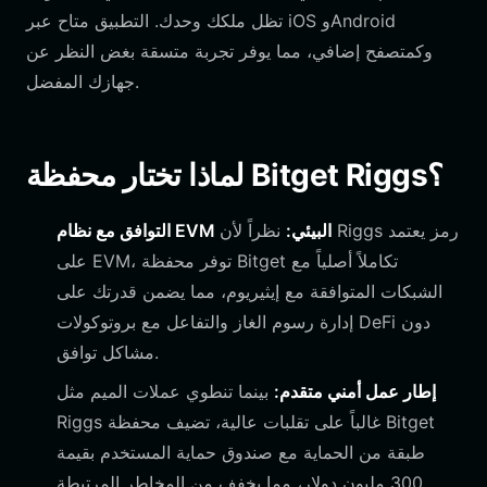
تظل ملكك وحدك. التطبيق متاح عبر iOS وAndroid
وكمتصفح إضافي، مما يوفر تجربة متسقة بغض النظر عن
جهازك المفضل.
لماذا تختار محفظة Bitget Riggs؟
التوافق مع نظام EVM البيئي:
نظراً لأن Riggs رمز يعتمد
على EVM، توفر محفظة Bitget تكاملاً أصلياً مع
الشبكات المتوافقة مع إيثيريوم، مما يضمن قدرتك على
إدارة رسوم الغاز والتفاعل مع بروتوكولات DeFi دون
مشاكل توافق.
إطار عمل أمني متقدم:
بينما تنطوي عملات الميم مثل
Riggs غالباً على تقلبات عالية، تضيف محفظة Bitget
طبقة من الحماية مع صندوق حماية المستخدم بقيمة
300 مليون دولار، مما يخفف من المخاطر المرتبطة