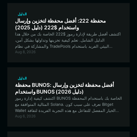
الدليل
محفظة 222: أفضل محفظة لتخزين وإرسال
واستخدام $222 (دليل 2025)
اكتشف أفضل طريقة لإدارة رموز $222 الخاصة بك من خلال هذا
الدليل الشامل. تعلم كيفية تخزينها وتداولها بشكل آمن،
والمشاركة في نظام TradePools البيئي الفريد باستخدام
Aug 8, 2026
محفظة Bitget Wallet.
الدليل
محفظة BUNOS: أفضل محفظة لتخزين وإرسال
واستخدام BUNOS (دليل 2026)
اكتشف كيفية إدارة رموز BUNOS الخاصة بك باستخدام المحفظة
المثالية المتوافقة مع Solana. تعرف على سبب كون Bitget
Wallet الخيار المفضل للتفاعل مع هذه التجربة الفريدة لثقافة
Aug 6, 2026
الميم وبيئتها ذات الطابع الرجعي.