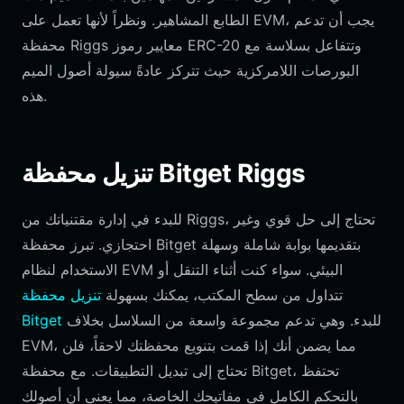
الطابع المشاهير. ونظراً لأنها تعمل على EVM، يجب أن تدعم
محفظة Riggs معايير رموز ERC-20 وتتفاعل بسلاسة مع
البورصات اللامركزية حيث تتركز عادةً سيولة أصول الميم
هذه.
تنزيل محفظة Bitget Riggs
للبدء في إدارة مقتنياتك من Riggs، تحتاج إلى حل قوي وغير
احتجازي. تبرز محفظة Bitget بتقديمها بوابة شاملة وسهلة
الاستخدام لنظام EVM البيئي. سواء كنت أثناء التنقل أو
تتداول من سطح المكتب، يمكنك بسهولة
تنزيل محفظة
للبدء. وهي تدعم مجموعة واسعة من السلاسل بخلاف
Bitget
EVM، مما يضمن أنك إذا قمت بتنويع محفظتك لاحقاً، فلن
تحتاج إلى تبديل التطبيقات. مع محفظة Bitget، تحتفظ
بالتحكم الكامل في مفاتيحك الخاصة، مما يعني أن أصولك