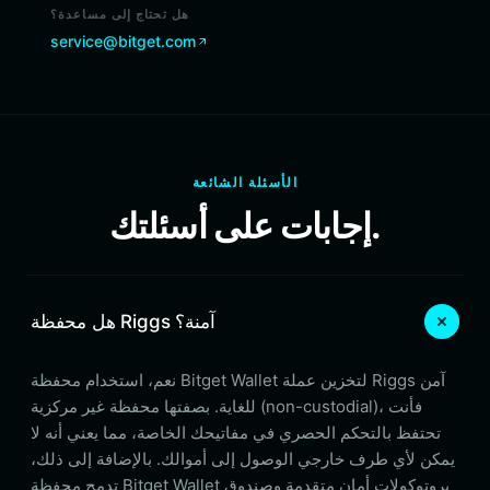
هل تحتاج إلى مساعدة؟
service@bitget.com
الأسئلة الشائعة
إجابات على أسئلتك.
هل محفظة Riggs آمنة؟
نعم، استخدام محفظة Bitget Wallet لتخزين عملة Riggs آمن
للغاية. بصفتها محفظة غير مركزية (non-custodial)، فأنت
تحتفظ بالتحكم الحصري في مفاتيحك الخاصة، مما يعني أنه لا
يمكن لأي طرف خارجي الوصول إلى أموالك. بالإضافة إلى ذلك،
تدمج محفظة Bitget Wallet بروتوكولات أمان متقدمة وصندوق