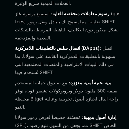
العملات الميمية سريع الوتيرة.
رسوم معاملات منخفضة للغاية:
استمتع برسوم غاز (gas
fees) ضئيلة، مما يسمح لك بتبادل ونقل رموز SHIFT
بشكل متكرر دون التكاليف الباهظة المرتبطة بالشبكات
القديمة والمزدحمة.
اتصل
اتصال سلس بالتطبيقات اللامركزية (DApps):
بسهولة بالتطبيقات اللامركزية القائمة على سولانا، بما
في ذلك البيئات الافتراضية والمنصات المجتمعية التي
تُستخدم فيها SHIFT.
بنية تحتية أمنية معززة:
مع صندوق حماية المستخدم
بقيمة 300 مليون دولار وبروتوكولات تشفير قوية، توفر
محفظة Bitget راحة البال لحيازة أصول تجريبية وعالية
النمو.
إدارة أصول بديهية:
مُحسّنة خصيصاً لعرض رموز سولانا
(SPL)، مما يجعل من السهل تتبع رصيد SHIFT الخاص