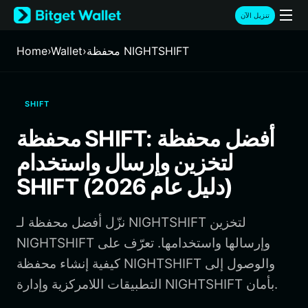
English
تنزيل الآن
日本語
Tiếng Việt
محفظة NIGHTSHIFT
›
Wallet
›
Home
Русский
Español (Latinoamérica)
Türkçe
SHIFT
Italiano
Français
محفظة SHIFT: أفضل محفظة
Deutsch
لتخزين وإرسال واستخدام
简体中文
繁體中文
SHIFT (دليل عام 2026)
Português (Portugal)
Bahasa Indonesia
نزّل أفضل محفظة لـ NIGHTSHIFT لتخزين
ภาษาไทย
हिन्दी
NIGHTSHIFT وإرسالها واستخدامها. تعرّف على
বাংলা
كيفية إنشاء محفظة NIGHTSHIFT والوصول إلى
Español
التطبيقات اللامركزية وإدارة NIGHTSHIFT بأمان.
Português (Brasil)
Español (Argentina)