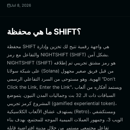
Jul 8, 2026
ما هي محفظة SHIFT؟
محفظة SHIFT هي واجهة رقمية تتيح لك تخزين وإدارة
والتفاعل مع رمز NIGHTSHIFT (SHIFT) بشكل آمن.
NIGHTSHIFT (SHIFT) هو رمز مشتق تجريبي تم إطلاقه
على شبكة سولانا (Solana) من قبل فريق صغير مجهول
الهوية. وهو مستوحى من السرد التفاعلي الرسمي "Don't
Click the Link, Enter the Link"، ويستمد أفكاره من ألعاب
السباقات ذات الـ 32 بت وجماليات المدن النيون. يتموضع
المشروع كرمز تجريبي (gamified experiential token)،
يستهدف عشاق الألعاب الكلاسيكية (Retro)، ومستكشفي
الويب 3، وجمهور العملات الميمية الموجه للمجتمع، بهدف بناء
تفاعل مجتمعي مستمر من خلال مدينة افتراضية قابلة