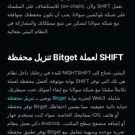
للاستكشاف على السلسلة (on-chain). ولأن SHIFT تعمل
على شبكة بلوكشين سولانا، يجب أن تكون محفظتك متوافقة
مع شبكة سولانا لتتمكن من تتبع ممتلكاتك والمشاركة في
النظام البيئي بفعالية.
تنزيل محفظة Bitget لعملة SHIFT
للبدء في رحلتك داخل نظام NIGHTSHIFT البيئي، تحتاج إلى
بوابة موثوقة. أفضل محفظة لعملة SHIFT هي تلك التي توفر
تكاملاً سلسًا مع شبكة سولانا مع إبقاء أصولك تحت سيطرتك.
لتجربة بوابة Web3 شاملة.
تنزيل محفظة Bitget
نوصي بـ
توفر محفظة Bitget حماية ذاتية حقيقية، مما يضمن احتفاظك
بمفاتيحك الخاصة. سواء كنت تستخدم جهاز iOS، أو هاتف
ذكي يعمل بنظام Android، أو إضافة متصفح سطح المكتب،
يوفر تطبيق محفظة Bitget تجربة موحدة وبديهية تتعامل مع