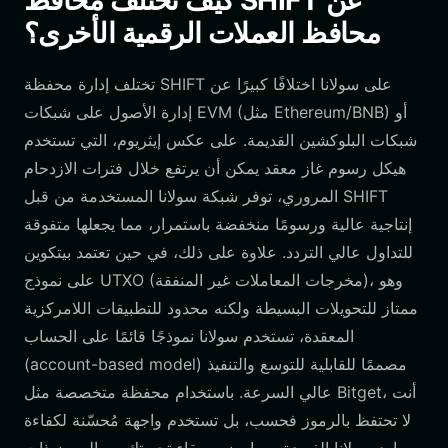
كيف تختلف محافظ SHIFT عن
محافظ العملات الرقمية الأخرى؟
تختلف إدارة محفظة SHIFT على سولانا اختلافًا كبيرًا عن
إدارة الأصول على شبكات EVM (مثل Ethereum/BNB) أو
شبكات البلوكشين القديمة. على عكس إيثريوم، التي تستخدم
هيكل رسوم غاز معقد يمكن أن يرتفع خلال فترات الازدحام
المروري، توفر شبكة سولانا المستخدمة من قبل SHIFT
إنتاجية عالية ورسومًا منخفضة باستمرار، مما يجعلها متفوقة
للتداول عالي التردد. علاوة على ذلك، في حين تعتمد بيتكوين
على نموذج UTXO (مخرجات المعاملات غير المنفقة)، وهو
ممتاز للتحويلات البسيطة ولكنه محدود للتطبيقات اللامركزية
المعقدة، تستخدم سولانا نموذجًا قائمًا على الحساب
(account-based model) مصممًا للقابلية للتوسع والتنفيذ
عالي السرعة. باستخدام محفظة متخصصة مثل Bitget، أنت
لا تحتفظ بالرموز فحسب، بل تستخدم واجهة مُحسّنة لكفاءة