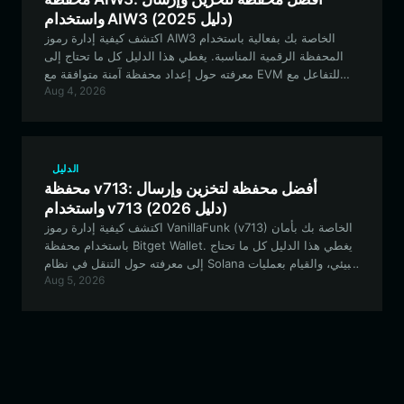
واستخدام AIW3 (دليل 2025)
اكتشف كيفية إدارة رموز AIW3 الخاصة بك بفعالية باستخدام
المحفظة الرقمية المناسبة. يغطي هذا الدليل كل ما تحتاج إلى
معرفته حول إعداد محفظة آمنة متوافقة مع EVM للتفاعل مع
Aug 4, 2026
استراتيجيات التداول الأصلية التي تعتمد على الذكاء الاصطناعي
وبنية التمويل اللامركزي (DeFi) التحتية.
الدليل
محفظة v713: أفضل محفظة لتخزين وإرسال
واستخدام v713 (دليل 2026)
اكتشف كيفية إدارة رموز VanillaFunk (v713) الخاصة بك بأمان
باستخدام محفظة Bitget Wallet. يغطي هذا الدليل كل ما تحتاج
إلى معرفته حول التنقل في نظام Solana البيئي، والقيام بعمليات
Aug 5, 2026
الرهن (staking)، والمشاركة في فعاليات مجتمع V713 باستخدام
أفضل محفظة لامركزية في فئتها.