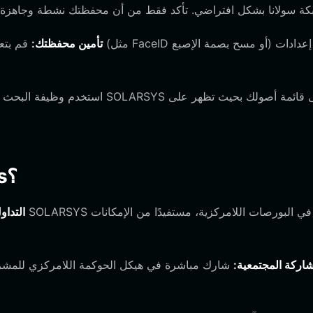
تأمين محفظتك:
قم بتعيين ك
ما الذي يمكنك فعله بمحفظة solarsys؟
التداو
شاركة المجتمعية:
شارك مباشرة في هيكل الحوكمة اللامركزي للمشروع