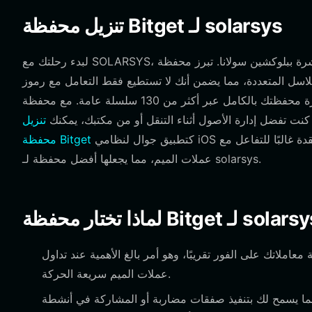
تنزيل محفظة Bitget لـ solarsys
لبدء رحلتك مع SOLARSYS، تحتاج إلى واجهة قوية وسهلة الاستخدام تتصل مباشرة ببلوكشين سولانا. تبرز محفظة Bitget كخيار أول لهذا
ددة، مما يضمن أنك لا تستطيع فقط التعامل مع رموز SOLARSYS الخاصة بك، بل يمكنك
أيضًا إدارة محفظتك بالكامل عبر أكثر من 130 سلسلة عامة. مع محفظة Bitget، تحتفظ بالتحكم الكامل في أصولك من خلال الحضانة
 كنت تفضل إدارة الأصول أثناء التنقل أو من مكتبك، يمكنك
تنزيل
كتطبيق جوال لنظامي iOS وأندرويد، أو كإضافة متصفح مريحة. تصميمها البديهي يبسط العملية المعقدة غالبًا للتفاعل مع
محفظة Bitget
عملات الميم، مما يجعلها أفضل محفظة لـ solarsys.
معاملاتك على الفور تقريبًا، وهو أمر بالغ الأهمية عند تداول
عملات الميم سريعة الحركة.
ما يسمح لك بتنفيذ صفقات مضاربة أو المشاركة في أنشطة