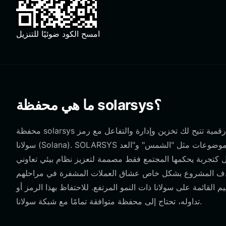
امسح الكود ضوئيًا للتنزيل
ما هي محفظة solarsys؟
محفظة solarsys هي واجهة رقمية تتيح لك تخزين وإدارة والتفاعل مع رمز SOLARSYS المميز، وهو أصل تجريبي مبني على بلوكشين
سولانا (Solana). SOLARSYS هي مبادرة يقودها المجتمع وتأسر الخيال بعلامة تجارية كونية، تركز على موضوعات مثل "الشمس" و"العد
مل كتجربة يحكمها المجتمع فقط مصممة لتعزيز نظام بيئي تعاوني
ية أولية منخفضة تبلغ حوالي 40,000 دولار، يستهدف المشروع بشكل خاص عشاق العملات المشفرة في مراحلهم
القائمة على سولانا ذات النمو المرتفع. للاحتفاظ بهذا الرمز أو
تداوله، تحتاج إلى محفظة متوافقة تمامًا مع شبكة سولانا.