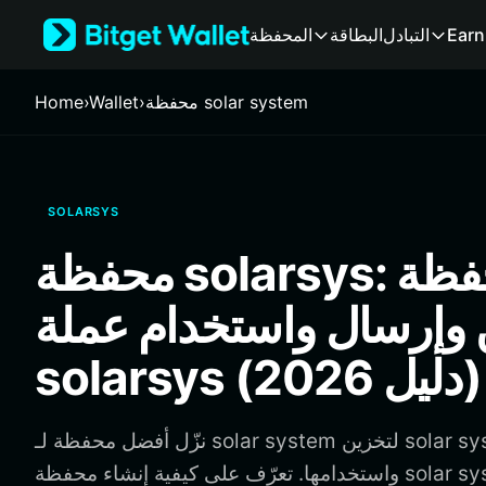
English
Earn
التبادل
البطاقة
المحفظة
日本語
Tiếng Việt
Русский
محفظة solar system
›
Wallet
›
Home
Español (Latinoamérica)
Türkçe
Italiano
Français
SOLARSYS
Deutsch
简体中文
محفظة solarsys: أفضل محفظة
繁體中文
Português (Portugal)
 وإرسال واستخدام عملة
Bahasa Indonesia
ภาษาไทย
solarsys (دليل 2026)
हिन्दी
বাংলা
Español
نزّل أفضل محفظة لـ solar system لتخزين solar system وإرسالها
Português (Brasil)
واستخدامها. تعرّف على كيفية إنشاء محفظة solar system والوصول إلى
Español (Argentina)