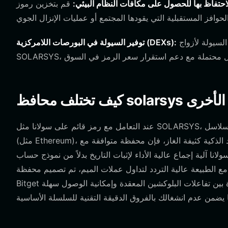
احتفاظ بها للحصول على مكافآت النظام البيئي:
قم بتخزين رموز SOLARSYS الخاصة بك بشكل آمن في محفظتك، مما يضعك في موقف
اربط محفظتك بالبورصات اللامركزية الأصلية في سولانا لتوفير السيولة لأزواج
توفير السيولة في البورصات اللامركزية (DEXs):
شفرة الأخرى
عند التعامل مع رمز قائم على سولانا مثل SOLARSYS، فإن اختيار المحفظة مهم. على عكس المحافظ المصممة خصيصًا لسلاسل EVM
(مثل Ethereum)، والتي تركز على العقود الذكية كثيفة الغاز، فإن محفظة متوافقة مع SOLARSYS مثل Bitget محسنة لهيكلية سولانا
إجماع عالية الأداء لإثبات التاريخ بدلاً من نموذج حساب EVM التقليدي، مما يؤدي إلى سرعات معاملات أسرع
ع الطبيعة عالية التردد لتداول عملات الميم، تم تصميم محفظة
Bitget للتعامل مع متطلبات الإنتاجية لشبكة سولانا بسلاسة. إنها تسد الفجوة بين تفاعلات البلوكشين المعقدة وإمكانية الوصول سهلة