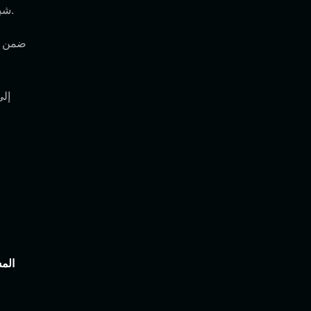
تدعم محفظة Bitget شبكة سولانا بشكل افتراضي. تأكد فقط من أن محفظتك نشطة وجاهزة للتفاعل مع الشبكة.
الم