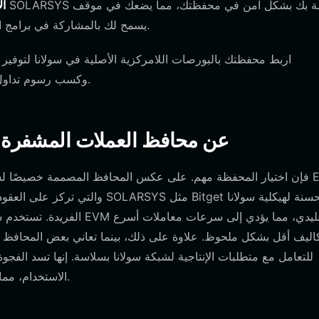
ال
يسمح لك بالمشاركة في برامج الحوافز المستقبلية التي يقودها المجتمع أو عمليات الإنزال الجوي.
SOLARSYS، وكسب رسوم تداول محتملة مع دعم استقرار سعر الرمز في السوق.
كيف تختلف محافظ solarsys عن محافظ العملات الم
الفريدة. تستخدم سولانا آلية 
اليف أقل بشكل ملحوظ. علاوة على ذلك، بينما تعاني بعض المحافظ م
الاستخدام، مما يضمن عدم انشغالك بالفروق الدقيقة التقنية للسلسلة الأساسية.