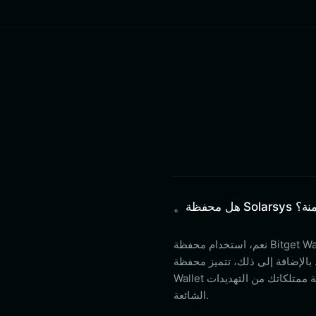
حفظة Solarsys آمنة؟
نعم، استخدام محفظة Bitget Wallet لرموز SOLARSYS الخاصة بك آمن للغاية. أنت تحتفظ بالملكية الكاملة
افة إلى ذلك، تتميز محفظة Bitget
Wallet بصندوق حماية المستخدم بقيمة 300 مليون دولار أمريكي وتشفير قوي لحماية ممتلكاتك من التهديدات
الشائعة.