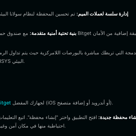
إدارة سلسة لعملات الميم:
تم تحسين المحفظة لنظام سولانا البيئ
بنية تحتية أمنية متقدمة:
التي يقودها المجتمع، مما يبسط مشاركتك في نظام SOLARSYS البيئي.
لجهازك المفضل (iOS أو أندرويد أو إضافة متصفح).
تنزيل محفظة t
شاء محفظة جديدة:
افتح التطبيق واختر "إنشاء محفظة". اتبع التعليمات
احتياطية منها في مكان آمن وغير متصل بالإنترنت، لأن هذه هي الطريقة الوحيدة لاستعادة أموالك.