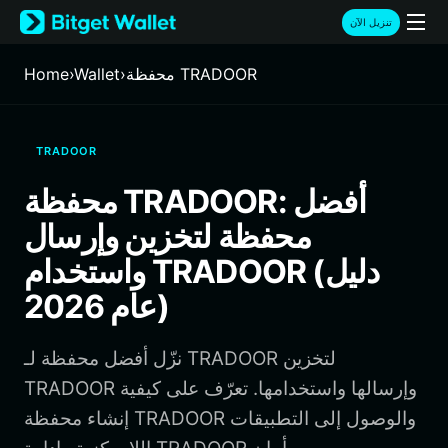
English
تنزيل الآن
日本語
Tiếng Việt
محفظة TRADOOR
›
Wallet
›
Home
Русский
Español (Latinoamérica)
Türkçe
TRADOOR
Italiano
Français
محفظة TRADOOR: أفضل
Deutsch
محفظة لتخزين وإرسال
简体中文
繁體中文
واستخدام TRADOOR (دليل
Português (Portugal)
عام 2026)
Bahasa Indonesia
ภาษาไทย
हिन्दी
نزّل أفضل محفظة لـ TRADOOR لتخزين
বাংলা
TRADOOR وإرسالها واستخدامها. تعرّف على كيفية
Español
إنشاء محفظة TRADOOR والوصول إلى التطبيقات
Português (Brasil)
Español (Argentina)