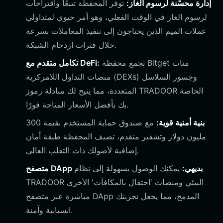
إدارة محسّنة لرسوم الغاز:
توفر المحفظة تتبعًا واقتراحات
لرسوم الغاز في الوقت الفعلي، وهو أمر حيوي لمتداولي
عملات الميم الذين يحتاجون إلى تنفيذ المعاملات بسرعة
خلال فترات ازدحام الشبكة.
تجمع محفظة Bitget مئات
تكامل متقدم مع DeFi:
منصات التداول اللامركزية (DEXs) وجسور السلاسل
المتعددة، مما يتيح لك مبادلة رموز TRADOOR الخاصة
بك بأفضل الأسعار المتاحة فورًا.
بنية أمنية قوية:
مع صندوق حماية المستخدم بقيمة 300
مليون دولار وتشفير متقدم، تضيف المحفظة طبقة أمان
إضافية لأصولك ذات التقلب العالي.
متصفح DApp بديهي:
يمكنك الوصول بسهولة إلى نظام
TRADOOR البيئي ومنصات 'احتفال بالمكافآت' الأخرى
مباشرة عبر متصفح DApp المدمج، مما يجعل تجربتك
انسيابية وآمنة.