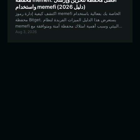
محفظة memefi: أفضل محفظة لتخزين وإرسال
واستخدام memefi (دليل 2026)
اكتشف كيفية إدارة رموز memefi الخاصة بك بفعالية باستخدام
محفظة Bitget. يستعرض هذا الدليل الميزات الفريدة لنظام
memefi البيئي وسبب أهمية امتلاك محفظة آمنة ومتوافقة مع
Aug 3, 2026
EVM لرحلتك في التمويل اللامركزي (DeFi).