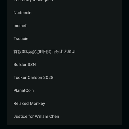
Nudecoin
memefi
Tsucoin
首款3D动态定时回购百分比火星UI
Builder SZN
Tucker Carlson 2028
PlanetCoin
Relaxed Monkey
Justice for William Chen