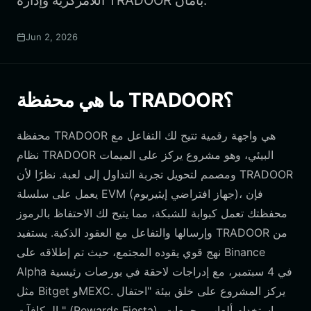
اللامركزية وإدارة TRADOOR بأمان.
Jun 2, 2026
ما هي محفظة TRADOOR؟
محفظة TRADOOR هي واجهة رقمية تتيح لك التفاعل مع
نظام TRADOOR البيئي، وهو مشروع يركز على الميمات
ومصمم لتحويل تجربة التداول إلى لعبة. نظرًا لأن TRADOOR
يعمل على سلسلة EVM (جهاز افتراضي إيثيريوم)، فإن
محفظتك تعمل كبوابة للشبكة، مما يتيح لك الاحتفاظ بالرموز
وإرسالها والتفاعل مع العقود الذكية. يستفيد TRADOOR من
نهج قوي يقوده المجتمع، حيث تم إطلاقه على Binance
Alpha في 4 سبتمبر، مع إدراجات لاحقة في بورصات رئيسية
مثل Bitget وMEXC. يركز المشروع على خلق بيئة "احتفال
بالمكافآت" (Rewards Fiesta)، باستخدام ألعاب مجمعات