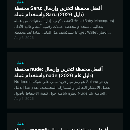
الدليل
محفظة Saru: أفضل محفظة لتخزين وإرسال
واستخدام عملة Saru (دليل 2026)
اكتشف كيفية إدارة مقتنياتك من عملة サル (Baby Macaques)
بفعالية باستخدام محفظة عملات رقمية آمنة وعالية الأداء.
يستكشف هذا الدليل لماذا تُعد محفظة Bitget Wallet الخيار
Aug 6, 2026
المثالي لعشاق عملات الميم القائمة على شبكة سولانا (Solana)
والذين يبحثون عن تجربة تداول سلسة وتفاعل مجتمعي مميز.
الدليل
محفظة nude: أفضل محفظة لتخزين وإرسال
واستخدام عملة nude (دليل عام 2026)
Nudecoin هو رمز ميم فريد مبني على شبكة Solana يزدهر
بفضل الانتشار الثقافي والمشاركة المجتمعية. يقدم هذا الدليل
نظرة شاملة حول كيفية الاحتفاظ بأصول Nude الخاصة بك
Aug 5, 2026
وتداولها وإدارتها بشكل آمن باستخدام محفظة Bitget Wallet،
وهي الخيار الأمثل لمعاملات Solana عالية السرعة ومنخفضة
التكلفة.
الدليل