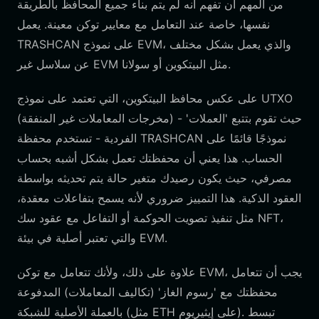
من المهم أن تفهم أنه لم يتم بناء جميع المحافظ بالطريقة
نفسها، خاصة عند التعامل مع معايير توكن معينة. يعمل
TRASHCAN على نموذج EVM، والذي يعمل بشكل مختلف
عن سلاسل غير EVM مثل البيتكوين أو سولانا.
على عكس محافظ البيتكوين، التي تعتمد على نموذج UTXO
(مخرجات المعاملات غير المنفقة) - حيث تقوم بتتبع 'العملات'
الفردية - تستخدم محفظة TRASHCAN نموذجًا قائمًا على
الحساب. هذا يعني أن محفظتك تعمل بشكل أشبه بحساب
مصرفي، حيث يكون رصيدك متغير حالة يتم تحديثه بواسطة
العقود الذكية. هذا التمييز ضروري لأنه يسمح بتفاعلات معقدة،
مثل تنفيذ تصويت الحوكمة أو التفاعل مع عقود سك NFT،
والتي تعتبر أصلية في بيئة EVM.
علاوة على ذلك، ولأنك تتعامل مع توكن EVM، يجب أن تتعامل
محفظتك مع 'رسوم الغاز' (تكاليف المعاملات) المدفوعة
بالعملة الأصلية للشبكة (مثل ETH على إيثيريوم). تبسط