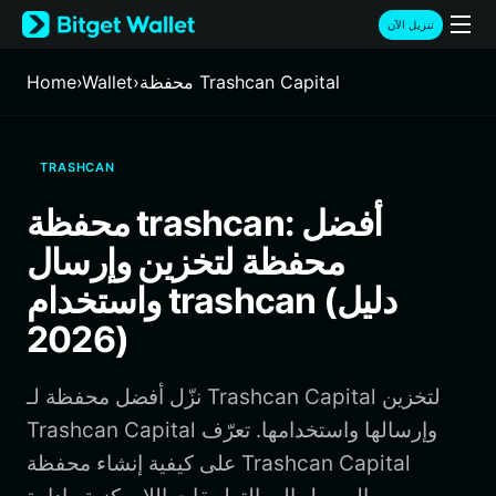
English
تنزيل الآن
日本語
Tiếng Việt
محفظة Trashcan Capital
›
Wallet
›
Home
Русский
Español (Latinoamérica)
Türkçe
TRASHCAN
Italiano
Français
محفظة trashcan: أفضل
Deutsch
محفظة لتخزين وإرسال
简体中文
繁體中文
واستخدام trashcan (دليل
Português (Portugal)
2026)
Bahasa Indonesia
ภาษาไทย
हिन्दी
نزّل أفضل محفظة لـ Trashcan Capital لتخزين
বাংলা
Trashcan Capital وإرسالها واستخدامها. تعرّف
Español
على كيفية إنشاء محفظة Trashcan Capital
Português (Brasil)
Español (Argentina)