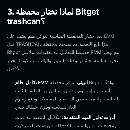
3. لماذا تختار محفظة Bitget
trashcan؟
يعد اختيار المحفظة المناسبة لتوكن ميم يعتمد على EVM
مثل TRASHCAN أمرًا بالغ الأهمية. تم تصميم محفظة
Bitget خصيصًا للتعامل مع تعقيدات سلاسل EVM مع توفير
تجربة سلسة لعشاق توكنات الميم. وإليك سبب كونها الخيار
الأفضل:
تكامل نظام EVM البيئي:
توفر محفظة Bitget توافقًا
أصليًا مع إيثيريوم وحلول القياس من الطبقة الثانية
الخاصة بها، مما يضمن لك تنفيذ المعاملات ودفع رسوم
الغاز بسلاسة ودون احتكاك تقني.
أدوات تداول الميم المتقدمة:
تتكامل المنصة مع مئات
البورصات اللامركزية (DEXs) ومجمعات السيولة، مما