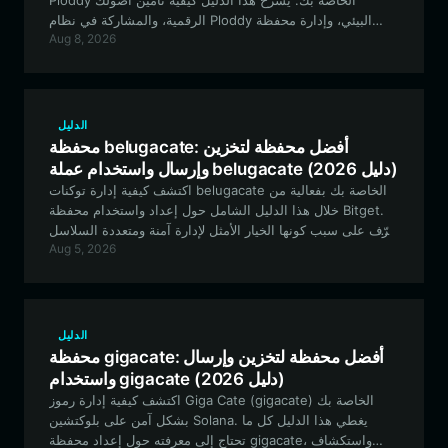
Ploddy الخاصة بك. يشرح هذا الدليل كيفية تأمين أصولك
الرقمية، والمشاركة في نظام Ploddy البيئي، وإدارة محفظة
Aug 8, 2026
عملات الميم الخاصة بك بسهولة على شبكة EVM.
الدليل
محفظة belugacate: أفضل محفظة لتخزين
وإرسال واستخدام عملة belugacate (دليل 2026)
اكتشف كيفية إدارة توكنات belugacate الخاصة بك بفعالية من
خلال هذا الدليل الشامل حول إعداد واستخدام محفظة Bitget.
تعرّف على سبب كونها الخيار الأمثل لإدارة آمنة ومتعددة السلاسل
Aug 5, 2026
لتوكنات الميم.
الدليل
محفظة gigacate: أفضل محفظة لتخزين وإرسال
واستخدام gigacate (دليل 2026)
اكتشف كيفية إدارة رموز Giga Cate (gigacate) الخاصة بك
بشكل آمن على بلوكتشين Solana. يغطي هذا الدليل كل ما
تحتاج إلى معرفته حول إعداد محفظة gigacate، واستكشاف