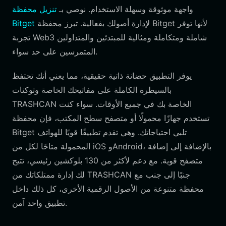
واجهة موثوقة وسهلة الاستخدام. نوصي بـ
تنزيل محفظة
لإدارة أصولك بفعالية. تبرز محفظة Bitget لأنها توفر
Bitget
تجربة Web3 شاملة ومتكاملة ومثالية للمبتدئين والمتداولين
المتمرسين على حد سواء.
يوفر التطبيق حضانة ذاتية حقيقية، مما يعني أنك تحتفظ
بالسيطرة الكاملة على مفاتيحك الخاصة وتوكنات
TRASHCAN الخاصة بك في جميع الأوقات. سواء كنت
تستخدم جهازًا محمولًا أو متصفح سطح المكتب، فإن محفظة
Bitget تلبي احتياجاتك. وهي تقدم تطبيقًا قويًا للهواتف
المحمولة متاحًا لكل من iOS وAndroid، بالإضافة إلى إضافة
متصفح قوية. مع دعم لأكثر من 130 بلوكشين رئيسي، تتيح
لك إدارة ممتلكاتك من TRASHCAN جنبًا إلى جنب مع
محفظة متنوعة من الأصول الرقمية الأخرى، كل ذلك داخل
تطبيق واحد آمن.