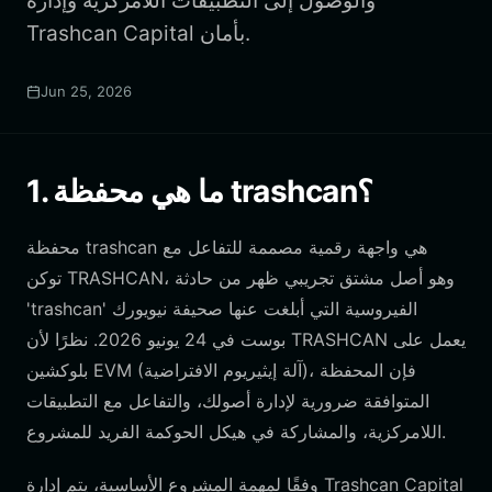
والوصول إلى التطبيقات اللامركزية وإدارة
Trashcan Capital بأمان.
Jun 25, 2026
1. ما هي محفظة trashcan؟
محفظة trashcan هي واجهة رقمية مصممة للتفاعل مع
توكن TRASHCAN، وهو أصل مشتق تجريبي ظهر من حادثة
'trashcan' الفيروسية التي أبلغت عنها صحيفة نيويورك
بوست في 24 يونيو 2026. نظرًا لأن TRASHCAN يعمل على
بلوكشين EVM (آلة إيثيريوم الافتراضية)، فإن المحفظة
المتوافقة ضرورية لإدارة أصولك، والتفاعل مع التطبيقات
اللامركزية، والمشاركة في هيكل الحوكمة الفريد للمشروع.
وفقًا لمهمة المشروع الأساسية، يتم إدارة Trashcan Capital