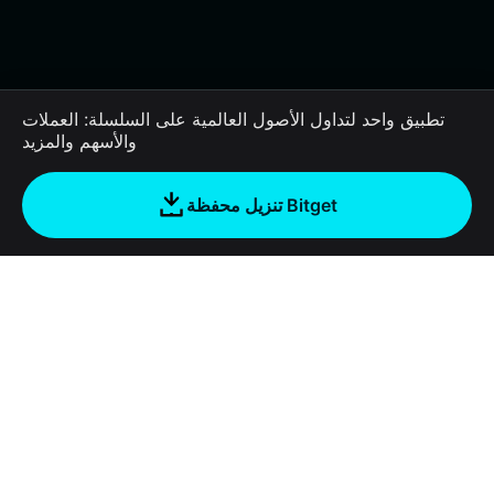
تطبيق واحد لتداول الأصول العالمية على السلسلة: العملات
والأسهم والمزيد
تنزيل محفظة Bitget
الشركة
نبذة عن محفظة Bitget
Products
المدونة
Crypto Card
Bitget Wallet X