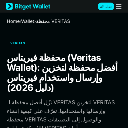
English
تنزيل الآن
日本語
Tiếng Việt
محفظة VERITAS
›
Wallet
›
Home
Русский
Español (Latinoamérica)
Türkçe
VERITAS
Italiano
Français
محفظة فيريتاس (Veritas
Deutsch
Wallet): أفضل محفظة لتخزين
简体中文
繁體中文
وإرسال واستخدام فيريتاس
Português (Portugal)
(دليل 2026)
Bahasa Indonesia
ภาษาไทย
हिन्दी
نزّل أفضل محفظة لـ VERITAS لتخزين VERITAS
বাংলা
وإرسالها واستخدامها. تعرّف على كيفية إنشاء
Español
محفظة VERITAS والوصول إلى التطبيقات
Português (Brasil)
Español (Argentina)