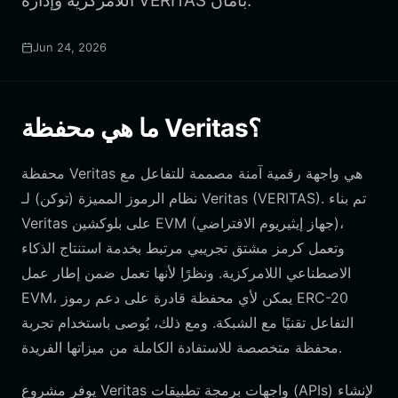
اللامركزية وإدارة VERITAS بأمان.
Jun 24, 2026
ما هي محفظة Veritas؟
محفظة Veritas هي واجهة رقمية آمنة مصممة للتفاعل مع
نظام الرموز المميزة (توكن) لـ Veritas (VERITAS). تم بناء
Veritas على بلوكشين EVM (جهاز إيثيريوم الافتراضي)،
وتعمل كرمز مشتق تجريبي مرتبط بخدمة استنتاج الذكاء
الاصطناعي اللامركزية. ونظرًا لأنها تعمل ضمن إطار عمل
EVM، يمكن لأي محفظة قادرة على دعم رموز ERC-20
التفاعل تقنيًا مع الشبكة. ومع ذلك، يُوصى باستخدام تجربة
محفظة متخصصة للاستفادة الكاملة من ميزاتها الفريدة.
يوفر مشروع Veritas واجهات برمجة تطبيقات (APIs) لإنشاء