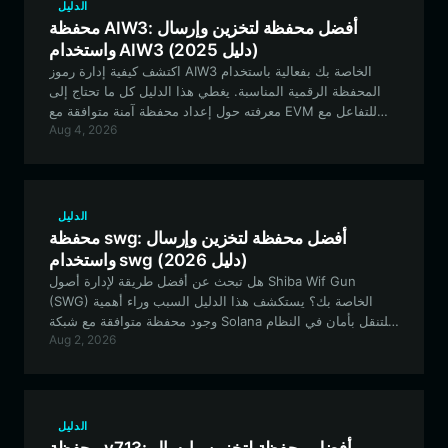
الدليل
محفظة AIW3: أفضل محفظة لتخزين وإرسال
واستخدام AIW3 (دليل 2025)
اكتشف كيفية إدارة رموز AIW3 الخاصة بك بفعالية باستخدام
المحفظة الرقمية المناسبة. يغطي هذا الدليل كل ما تحتاج إلى
معرفته حول إعداد محفظة آمنة متوافقة مع EVM للتفاعل مع
Aug 4, 2026
استراتيجيات التداول الأصلية التي تعتمد على الذكاء الاصطناعي
وبنية التمويل اللامركزي (DeFi) التحتية.
الدليل
محفظة swg: أفضل محفظة لتخزين وإرسال
واستخدام swg (دليل 2026)
هل تبحث عن أفضل طريقة لإدارة أصول Shiba Wif Gun
(SWG) الخاصة بك؟ يستكشف هذا الدليل السبب وراء أهمية
وجود محفظة متوافقة مع شبكة Solana للتنقل بأمان في النظام
Aug 2, 2026
البيئي لـ SWG، الذي يتميز بالسرعة العالية والتركيز على الـ
"ميمز".
الدليل