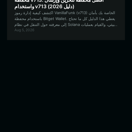
محفظة v713: أفضل محفظة لتخزين وإرسال
واستخدام v713 (دليل 2026)
اكتشف كيفية إدارة رموز VanillaFunk (v713) الخاصة بك بأمان
باستخدام محفظة Bitget Wallet. يغطي هذا الدليل كل ما تحتاج
إلى معرفته حول التنقل في نظام Solana البيئي، والقيام بعمليات
Aug 5, 2026
الرهن (staking)، والمشاركة في فعاليات مجتمع V713 باستخدام
أفضل محفظة لامركزية في فئتها.