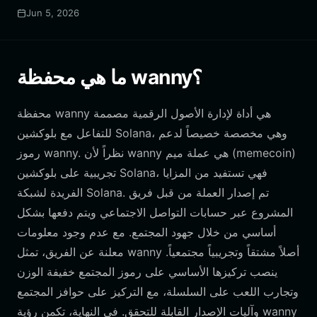
Jun 5, 2026
ما هي محفظة wanny؟
محفظة wanny هي أداة لإدارة الأصول الرقمية مصممة
للتفاعل مع بلوكشين Solana، وهي مخصصة خصيصاً لدعم
رموز wanny. نظراً لأن wanny هي عملة ميم (memecoin)
تجريبية على بلوكشين Solana، فهي تستفيد من المزايا
الفريدة لشبكة Solana. تم إصدار العملة من قبل فريق
المشروع عبر حسابات التواصل الاجتماعي ويتم دفعها بشكل
أساسي من خلال جهود المجتمع. مع عدم وجود معلومات
معلنة عن الفريق، تمثل wanny أصلاً مشتقاً وتجريبياً مجتمعياً.
ينصب تركيزها الأساسي على رموز المجتمع خفيفة الوزن
وتجارب اللعب على السلسلة، مع التركيز على حوافز المجتمع
وآليات الإصدار القابلة للتحقق. في النهاية، تكمن رؤية wanny