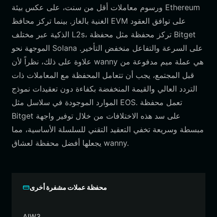
ورسوم معاملات أقل من سنت، على عكس بيئة Ethereum
الغنية بالغاز. بينما تركز محافظ EVM على توافق العقود
الذكية عبر مختلف L2s، تركز محفظة مثل محفظة Bitget
الموجهة نحو Solana على السرعة والتفاعل منخفض التأخير.
علاوة على ذلك، نظراً لأن wanny هي عملة ميم مدفوعة من
قبل المجتمع، يجب أن تتعامل المحفظة مع المعاملات ذات
التردد العالي والقيمة المنخفضة بكفاءة دون تعقيدات نموذج
الموارد الموجودة في سلاسل مثل EOS. تعمل محفظة
Bitget على سد هذه الاختلافات من خلال توفير واجهة
مبسطة وسريعة تخفي التعقيد التقني للسلسلة الأساسية، مما
يجعلها أفضل محفظة لعشاق wanny.
محفظة عملات مشفرة أخرى
AIW3