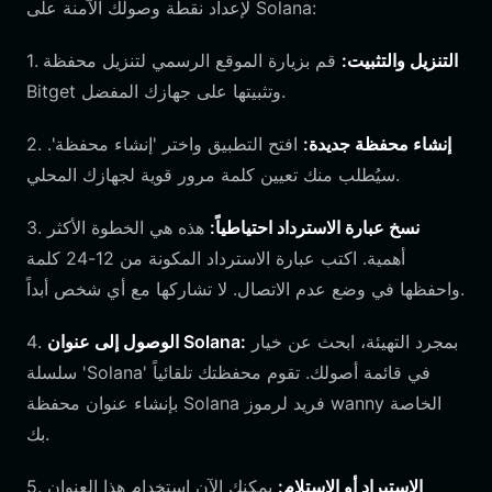
لإعداد نقطة وصولك الآمنة على Solana:
التنزيل والتثبيت:
قم بزيارة الموقع الرسمي لتنزيل محفظة
1.
Bitget وتثبيتها على جهازك المفضل.
إنشاء محفظة جديدة:
افتح التطبيق واختر 'إنشاء محفظة'.
2.
سيُطلب منك تعيين كلمة مرور قوية لجهازك المحلي.
نسخ عبارة الاسترداد احتياطياً:
هذه هي الخطوة الأكثر
3.
أهمية. اكتب عبارة الاسترداد المكونة من 12-24 كلمة
واحفظها في وضع عدم الاتصال. لا تشاركها مع أي شخص أبداً.
بمجرد التهيئة، ابحث عن خيار
الوصول إلى عنوان Solana:
4.
سلسلة 'Solana' في قائمة أصولك. تقوم محفظتك تلقائياً
بإنشاء عنوان محفظة Solana فريد لرموز wanny الخاصة
بك.
الاستيراد أو الاستلام:
يمكنك الآن استخدام هذا العنوان
5.