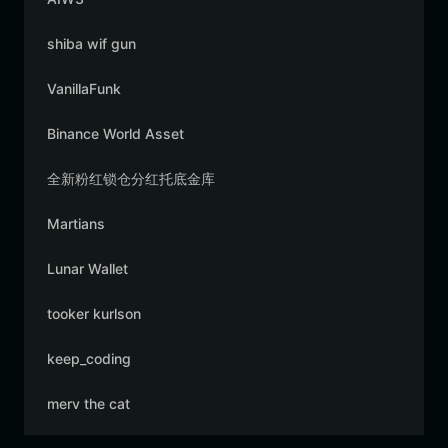
shiba wif gun
VanillaFunk
Binance World Asset
全新粉红锁仓分红托底金库
Martians
Lunar Wallet
tooker kurlson
keep_coding
merv the cat