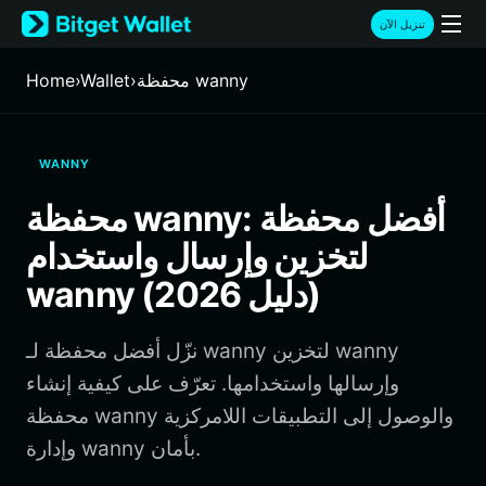
English
تنزيل الآن
日本語
Tiếng Việt
محفظة wanny
›
Wallet
›
Home
Русский
Español (Latinoamérica)
Türkçe
WANNY
Italiano
Français
محفظة wanny: أفضل محفظة
Deutsch
لتخزين وإرسال واستخدام
简体中文
繁體中文
wanny (دليل 2026)
Português (Portugal)
Bahasa Indonesia
نزّل أفضل محفظة لـ wanny لتخزين wanny
ภาษาไทย
हिन्दी
وإرسالها واستخدامها. تعرّف على كيفية إنشاء
বাংলা
محفظة wanny والوصول إلى التطبيقات اللامركزية
Español
وإدارة wanny بأمان.
Português (Brasil)
Español (Argentina)