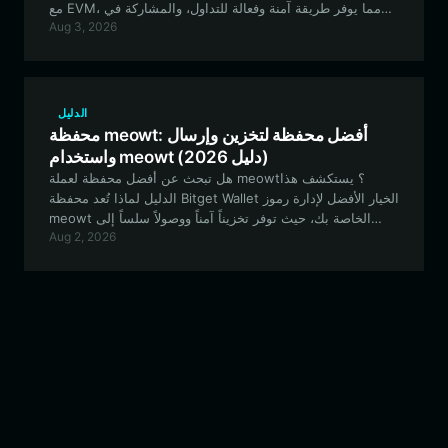
مع EVM، مما يوفر طريقة آمنة وفعالة للتداول، والمشاركة في
Aug 3, 2026
الحوكمة، وإدارة محفظتك الاستثمارية.
الدليل
محفظة meowt: أفضل محفظة لتخزين وإرسال
واستخدام meowt (دليل 2026)
هل تبحث عن أفضل محفظة لعملة meowt؟ يستكشف هذا
الدليل لماذا تُعد محفظة Bitget Wallet الخيار الأفضل لإدارة رموز
meowt الخاصة بك، حيث توفر تخزيناً آمناً ووصولاً سلساً إلى
Aug 2, 2026
نظام EVM البيئي.