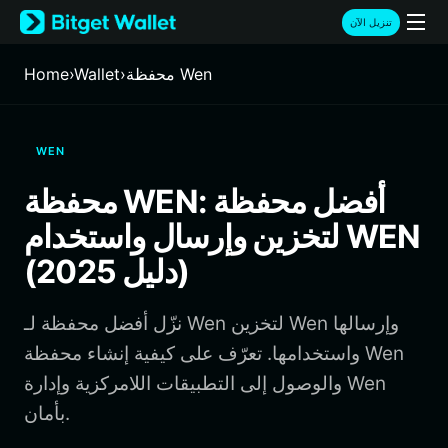
English
تنزيل الآن
日本語
Tiếng Việt
محفظة Wen
›
Wallet
›
Home
Русский
Español (Latinoamérica)
Türkçe
WEN
Italiano
Français
محفظة WEN: أفضل محفظة
Deutsch
لتخزين وإرسال واستخدام WEN
简体中文
繁體中文
(دليل 2025)
Português (Portugal)
Bahasa Indonesia
نزّل أفضل محفظة لـ Wen لتخزين Wen وإرسالها
ภาษาไทย
हिन्दी
واستخدامها. تعرّف على كيفية إنشاء محفظة Wen
বাংলা
والوصول إلى التطبيقات اللامركزية وإدارة Wen
Español
بأمان.
Português (Brasil)
Español (Argentina)