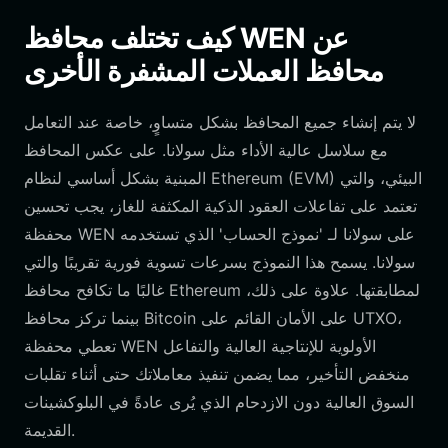
كيف تختلف محافظ WEN عن
محافظ العملات المشفرة الأخرى
لا يتم إنشاء جميع المحافظ بشكل متساوٍ، خاصة عند التعامل
مع سلاسل عالية الأداء مثل سولانا. على عكس المحافظ
المبنية بشكل أساسي لنظام Ethereum (EVM) البيئي، والتي
تعتمد على تفاعلات العقود الذكية المكثفة للغاز، يجب تحسين
محفظة WEN على سولانا لـ 'نموذج الحساب' الذي تستخدمه
سولانا. يسمح هذا النموذج بسرعات تسوية فورية تقريبًا والتي
غالبًا ما تكافح محافظ Ethereum لمطابقتها. علاوة على ذلك،
بينما تركز محافظ Bitcoin على الأمان القائم على UTXO،
تعطي محفظة WEN الأولوية للإنتاجية العالية والتفاعل
منخفض التأخير، مما يضمن تنفيذ معاملاتك حتى أثناء تقلبات
السوق العالية دون الازدحام الذي يُرى عادةً في البلوكشينات
القديمة.