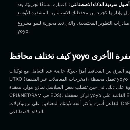
أصول سردية الذكاء الاصطناعي:
باعتباره مشتقًا تجريبيًا، يعد yoyo جزءًا رئيسيًا من سردية الذكاء الاصطناعي. تتيح لك
درات التطوير المجتمعية، والتي تعد محورية لنمو مشروع
yoyo.
ات المشفرة الأخرى
فرق بين المحافظ أمرًا حيويًا، خاصة عند التعامل مع توكنات EVM مثل yoyo. على عكس محافظ بيتكوين التي تعتمد على نموذج
UTXO (مخرجات المعاملات غير المنفقة)، تعمل محفظة yoyo على نموذج الحساب القائم على EVM. هذا يعني أنه بدلاً من إدارة مخرجات
ة على ذلك، في حين تتطلب بعض السلاسل نماذج موارد معقدة (مثل
CPU/NET/RAM في EOS)، تركز محفظة yoyo القائمة على EVM على رسوم الغاز كآلية أساسية لتحديد أولويات المعاملات. هذا يجعل
التفاعل أسرع وأكثر ألفة لأولئك المعتادين على بروتوكولات DeFi القياسية، مما يوفر تجربة أكثر سلاسة للأصول التجريبية التي تعتمد على
الذكاء الاصطناعي.