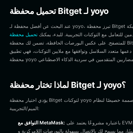
تحميل محفظة Bitget لـ yoyo
عند البحث عن أفضل محفظة لـ yoyo، تبرز محفظة Bitget كحل شامل لإدارة أصولك عبر شبكة EVM. إنها توفر بيئة سلسة وآمنة
ين للتعامل مع التوكنات التجريبية. للبدء، يمكنك
للمتصفح. على عكس البورصات الحافظة، تضمن لك محفظة Bitget الاحتفاظ بالتحكم الكامل في مفاتيحك الخاصة، وهو أمر ضروري
 دعمها متعدد السلاسل وتوافقها مع ملايين التوكنات، فهي تطبيق
لماذا تختار محفظة Bitget لـ yoyo؟
يؤدي اختيار محفظة Bitget لتوكنات yoyo الخاصة بك إلى تقديم العديد من المزايا المميزة المصممة خصيصًا لنظام EVM البيئي وفئة
الميم/التجريبية:
باعتباره مشروعًا يعتمد على EVM، يزدهر yoyo على بنية DeFi التحتية الحالية. توفر محفظة Bitget توافقًا
التوافق مع MetaMask: