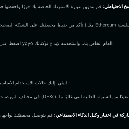
سخ الاحتياطي:
قم بتدوين عبارة الاسترداد الخاصة بك فورًا واحفظها 
اضغط على 'استلام' في محفظتك، وانسخ عنوان محفظة yoyo العام الخاص بك، واستخدمه لإيداع توكناتك.
بمجرد إعداد محفظتك، يمكنك التفاعل بالكامل مع نظام yoyo البيئي. إليك حالات الاستخدام الأساسية:
ركة في اختبار وكيل الذكاء الاصطناعي:
قم بتوصيل محفظتك بواجهات 