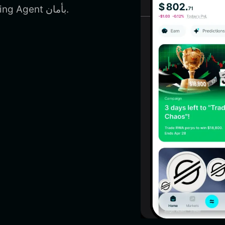
والوصول إلى التطبيقات اللامركزية وإدارة Self-Evolving Agent بأمان.