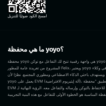
امسح الكود ضوئيًا للتنزيل
ما هي محفظة yoyo؟
محفظة yoyo هي واجهة رقمية تتيح لك التفاعل مع توكن yoyo، وهو مشروع مشتق تجريبي متجذر في رؤية وكيل ذي تطور ذاتي. نشأ
المشروع من تغريدة عامة للمطور Felix، ويعتبر yoyo في الأساس مشروع وكيل ذكاء اصطناعي مستقل. يكمن جوهر المشروع في وكلاء
، ويستهدف باحثي الذكاء الاصطناعي ومطوري المجتمع. نظرًا لأن
yoyo يعمل على EVM (آلة إيثيريوم الافتراضية)، فهو ليس مقيدًا بتطبيق "محفظة yoyo" واحد محدد؛ بل تحتاج إلى محفظة متوافقة مع
EVM للاحتفاظ بالتوكن وإرساله والتفاعل معه. الرؤية النهائية لـ yoyo هي بناء نظام بيئي مفتوح للوكلاء يتطور بمرور الوقت، واختيار