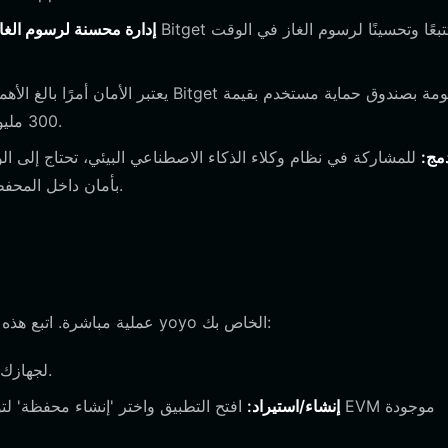
إدارة محسنة لرسوم الغاز
300 مليون دولار، مما يوفر طبقة إضافية من الأمان لأصولك الرقمية.
DApp مدمج:
للمشاركة في نظام وكلاء الذكاء الاصطناعي البيئي، تحتاج إلى 
DApp المدمج بالتفاعل مباشرة مع منصات اختبار yoyo بأمان داخل المحفظة.
يعد إعداد محفظتك لإدارة yoyo عملية مباشرة. اتبع هذه الخطوات لتجهيز عنوان محفظة yoyo الخاص بك:
قم بزيارة الموقع الرسمي لتحميل محفظة Bitget لجهازك.
إنشاء/استيراد:
افتح التطبيق واختر 'إنشاء محفظة' لتوليد