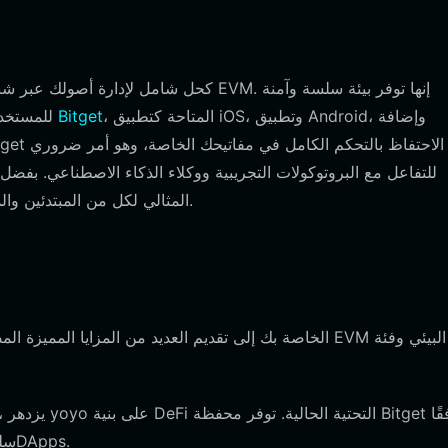
، المتاحة كتطبيق iOS، وتطبيق Android، وإضافة
تحميل محفظة Bitget
للمستخدم
للتفاعل مع البروتوكولات التجريبية ووكلاء الذكاء الاصطناعي. بفضل
محفظة yoyo المثالي لكل من المبتدئين والمضاربين المتقدمين في سردية الذكاء الاصطناعي.
سلسًا، مما يسمح لك بالاتصال بسهولة بالبورصات اللامركزية وDApps.