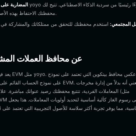
المضاربة على 
محفظتك الاحتفاظ بهذه الأصول وإدارتها كجزء من محفظتك الاستثمارية المشفرة الأوسع.
عل المجتمعي:
استخدم محفظتك للتحقق من ممتلكاتك والمشاركة في مبا
كيف تختلف محافظ yoyo عن محافظ العمل
يعد فهم ال
المعاملات الفردية، تتتبع محفظتك رصيد عنوانك مباشرة. علاو