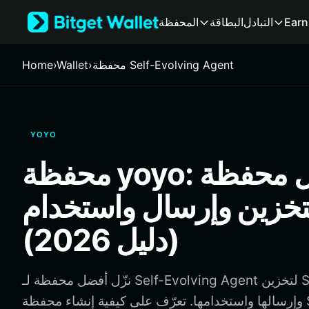
English
Earn
التبادل
البطاقة
المحفظة
日本語
Tiếng Việt
Русский
محفظة Self-Evolving Agent
›
Wallet
›
Home
Español (Latinoamérica)
Türkçe
Italiano
Français
YOYO
Deutsch
简体中文
محفظة yoyo: أفضل محفظة
繁體中文
Português (Portugal)
تخزين وإرسال واستخدام yoyo
Bahasa Indonesia
ภาษาไทย
(دليل 2026)
हिन्दी
বাংলা
Español
نزّل أفضل محفظة لـ Self-Evolving Agent لتخزين Self-Evolving Agent
Português (Brasil)
وإرسالها واستخدامها. تعرّف على كيفية إنشاء محفظة Self-Evolving Agent
Español (Argentina)