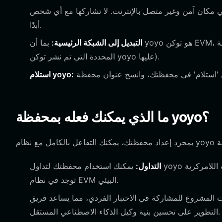
في مكان آمن وغير متصل بالإنترنت. لا تشاركها مع أي شخص
أبدًا.
التبديل إلى الشبكة الرئيسية:
بما أن yoyo هو توكن EVM، تأكد من ضبط محفظتك على الشبكة الصحيحة (مثل Ethereum أو السلسلة
المحددة التي تم نشر توكن yoyo عليها).
استلام yoyo:
ما الذي يمكنك فعله بمحفظة yoyo؟
التداول:
يمكنك استخدام محفظتك لتداول yoyo في مختلف البورصات اللامركزية (DEXs)، مستفيدًا من السيولة العالية التي غالبًا ما
توجد في نظام EVM البيئي.
المشروع للمشاركة في الاختبار الفردي، مما يساعد فريق
التطوير على تحسين بنية وكيل الذكاء الاصطناعي المستقل.